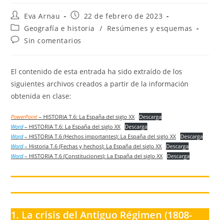
Autor
Publicación
Eva Arnau
22 de febrero de 2023
de
de
Categoría
Geografía e historia
/
Resúmenes y esquemas
la
la
de
Comentarios
Sin comentarios
entrada:
entrada:
la
de
entrada:
la
entrada:
El contenido de esta entrada ha sido extraído de los
siguientes archivos creados a partir de la información
obtenida en clase:
PowerPoint
– HISTORIA T.6: La España del siglo XX
Descarga
Word
– HISTORIA T.6: La España del siglo XX
Descarga
Word
– HISTORIA T.6 (Hechos importantes): La España del siglo XX
Descarga
Word
– Historia T.6 (Fechas y hechos): La España del siglo XX
Descarga
Word
– HISTORIA T.6 (Constituciones): La España del siglo XX
Descarga
1. La crisis del Antiguo Régimen (1808-