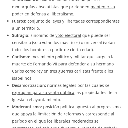
monarquías absolutistas que pretenden
mantener su
poder
en defensa al liberalismo.
Fueros:
conjunto de
leyes
y libertades correspondientes
a un territorio.
Sufragio:
sinónimo de
voto electoral
que puede ser
censitario (solo votan los más ricos) o universal (votan
todos los hombres a partir de cierta edad).
Carlismo:
movimiento político y militar que surge a la
muerte de Fernando VII para defender a su hermano
Carlos como rey
en tres guerras carlistas frente a los
isabelinos.
Desamortización:
normas legales por las cuales se
expropian para su venta pública
las propiedades de la
Iglesia o el ayuntamiento.
Moderantismo:
posición política opuesta al progresismo
que apoya la
limitación de reformas
y corresponde al
período en el que los liberales moderados se