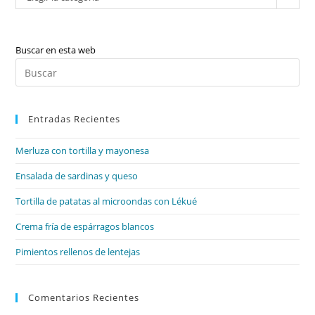
Buscar en esta web
Pul
Es
par
Entradas Recientes
cer
el
Merluza con tortilla y mayonesa
pan
de
Ensalada de sardinas y queso
bú
Tortilla de patatas al microondas con Lékué
Crema fría de espárragos blancos
Pimientos rellenos de lentejas
Comentarios Recientes