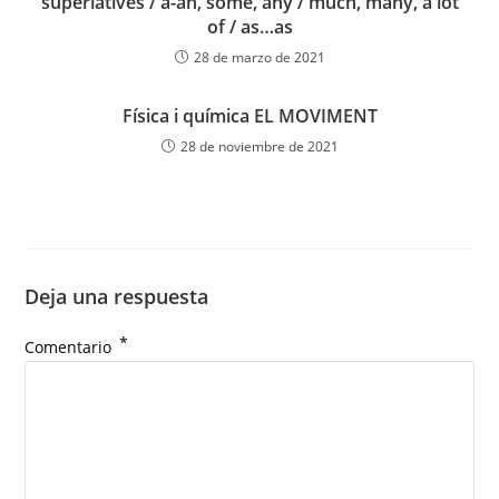
superlatives / a-an, some, any / much, many, a lot
of / as…as
28 de marzo de 2021
Física i química EL MOVIMENT
28 de noviembre de 2021
Deja una respuesta
*
Comentario