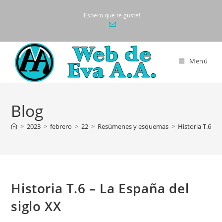
Ir
¡Espero que te guste!
al
contenido
Menú
Blog
>
2023
>
febrero
>
22
>
Resúmenes y esquemas
>
Historia T.6 – 
Historia T.6 – La España del
siglo XX