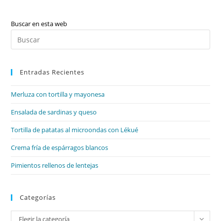
Buscar en esta web
Pul
Es
par
Entradas Recientes
cer
el
Merluza con tortilla y mayonesa
pan
de
Ensalada de sardinas y queso
bú
Tortilla de patatas al microondas con Lékué
Crema fría de espárragos blancos
Pimientos rellenos de lentejas
Categorías
Categorías
Elegir la categoría