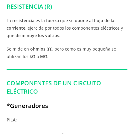
RESISTENCIA (R)
La
resistencia
es la
fuerza
que se
opone al flujo de la
corriente
, ejercida por
todos los componentes eléctricos
y
que
disminuye los voltios
.
Se mide en
ohmios
(
Ω
), pero como es
muy pequeña
se
utilizan los
k
Ω
o
M
Ω
.
COMPONENTES DE UN CIRCUITO
ELÉCTRICO
*Generadores
PILA: