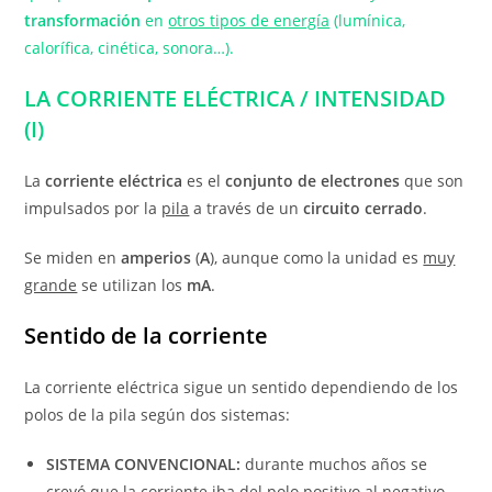
transformación
en
otros tipos de energía
(lumínica,
calorífica, cinética, sonora…).
LA CORRIENTE ELÉCTRICA / INTENSIDAD
(I)
La
corriente eléctrica
es el
conjunto de electrones
que son
impulsados por la
pila
a través de un
circuito cerrado
.
Se miden en
amperios
(
A
), aunque como la unidad es
muy
grande
se utilizan los
mA
.
Sentido de la corriente
La corriente eléctrica sigue un sentido dependiendo de los
polos de la pila según dos sistemas:
SISTEMA CONVENCIONAL:
durante muchos años se
creyó que la corriente iba del polo positivo al negativo,