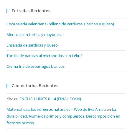
par
Entradas Recientes
cer
el
Coca salada valenciana (relleno de verduras + beicon y queso)
pan
de
Merluza con tortilla y mayonesa
bú
Ensalada de sardinas y queso
Tortilla de patatas al microondas con Lékué
Crema fría de espárragos blancos
Comentarios Recientes
Kira
en
ENGLISH UNITS 0 – 4 (FINAL EXAM)
Matemáticas: los números naturales – Web de Eva Arnau
en
La
divisibilidad. Números primos y compuestos. Descomposición en
factores primos.