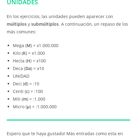
UNIDADES
En los ejercicios, las unidades pueden aparecer con
múltiplos
y
submúltiplos
. A continuación, un repaso de los
más comunes:
Mega (
M
) = x1.000.000
Kilo (
K
) = x1.000
Hecta (
H
) = x100
Deca (
Da
) = x10
UNIDAD
Deci (
d
) = :10
Centi (
c
) = :100
Mili (
m
) = :1.000
Micro (
μ
) = :1.000.000
Espero que te haya gustado! Más entradas como esta en