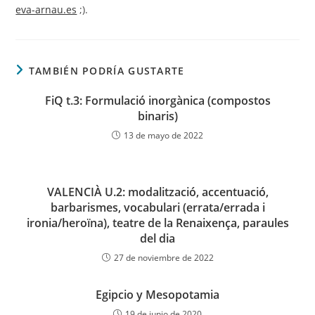
eva-arnau.es
;).
TAMBIÉN PODRÍA GUSTARTE
FiQ t.3: Formulació inorgànica (compostos
binaris)
13 de mayo de 2022
VALENCIÀ U.2: modalització, accentuació,
barbarismes, vocabulari (errata/errada i
ironia/heroïna), teatre de la Renaixença, paraules
del dia
27 de noviembre de 2022
Egipcio y Mesopotamia
19 de junio de 2020