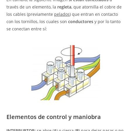
través de un elemento, la
regleta
, que atornilla el cobre de
los cables (previamente
pelados
) que entran en contacto
con los tornillos, los cuales son
conductores
y por lo tanto
se conectan entre sí:
Elementos de control y maniobra
INTERRUPTOR:
se abre (
A
) o cierra (
B
) para dejar pasar o no