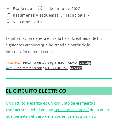
Autor
Publicación
Eva Arnau
1 de junio de 2022
de
de
Categoría
Resúmenes y esquemas
/
Tecnología
la
la
de
Comentarios
Sin comentarios
entrada:
entrada:
la
de
entrada:
la
entrada:
La información de esta entrada ha sido extraída de los
siguientes archivos que he creado a partir de la
información obtenida en clase:
PowerPoint
– Presentación tecnología: ELECTRICIDAD
Descarga
Word
– Documento tecnología: ELECTRICIDAD
Descarga
EL CIRCUITO ELÉCTRICO
Un
circuito eléctrico
es un conjunto de
elementos
conductores
debidamente
conectados entre sí
de manera
que permiten el
paso de la corriente
eléctrica
y su