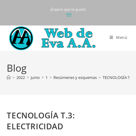
Ir
¡Espero que te guste!
al
contenido
Menú
Blog
>
2022
>
junio
>
1
>
Resúmenes y esquemas
>
TECNOLOGÍA T.3:
TECNOLOGÍA T.3:
ELECTRICIDAD