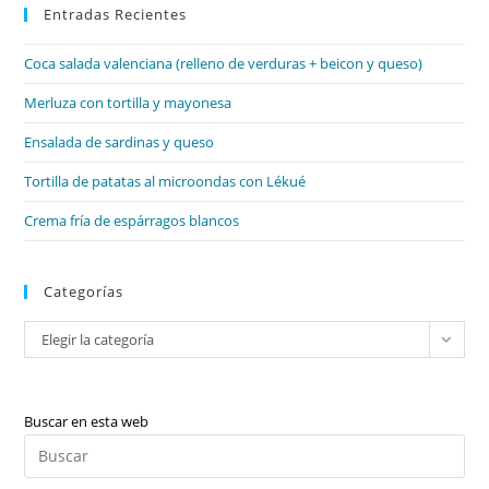
Entradas Recientes
cer
el
Coca salada valenciana (relleno de verduras + beicon y queso)
pan
de
Merluza con tortilla y mayonesa
bú
Ensalada de sardinas y queso
Tortilla de patatas al microondas con Lékué
Crema fría de espárragos blancos
Categorías
Categorías
Elegir la categoría
Buscar en esta web
Pul
Es