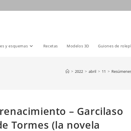
es y esquemas
Recetas
Modelos 3D
Guiones de rolep
>
2022
>
abril
>
11
>
Resúmenes
 renacimiento – Garcilaso
 de Tormes (la novela