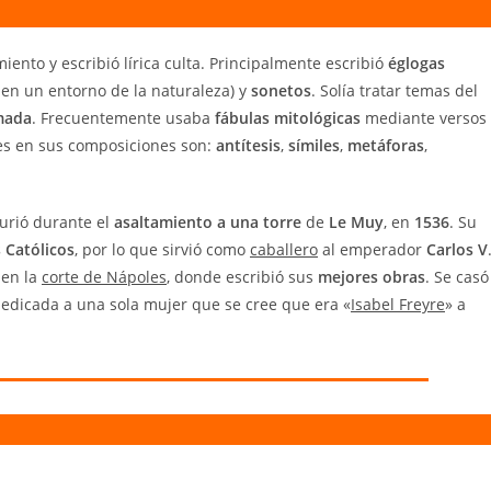
iento y escribió lírica culta. Principalmente escribió
églogas
 en un entorno de la naturaleza) y
sonetos
. Solía tratar temas del
mada
. Frecuentemente usaba
fábulas mitológicas
mediante versos
tes en sus composiciones son:
antítesis
,
símiles
,
metáforas
,
urió durante el
asaltamiento a una torre
de
Le Muy
, en
1536
. Su
 Católicos
, por lo que sirvió como
caballero
al emperador
Carlos V
 en la
corte de Nápoles
, donde escribió sus
mejores obras
. Se casó
edicada a una sola mujer que se cree que era «
Isabel Freyre
» a