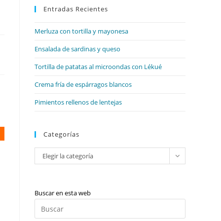
web
Entradas Recientes
cerrar
el
Merluza con tortilla y mayonesa
panel
de
Ensalada de sardinas y queso
búsqueda.
Tortilla de patatas al microondas con Lékué
Crema fría de espárragos blancos
Pimientos rellenos de lentejas
Categorías
Categorías
Elegir la categoría
Buscar en esta web
Pulsa
Escape