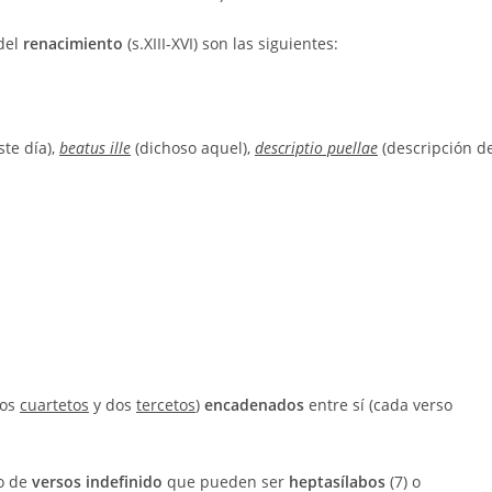
 del
renacimiento
(s.XIII-XVI) son las siguientes:
ste día),
beatus ille
(dichoso aquel),
descriptio puellae
(descripción d
os
cuartetos
y dos
tercetos
)
encadenados
entre sí (cada verso
o de
versos indefinido
que pueden ser
heptasílabos
(7) o