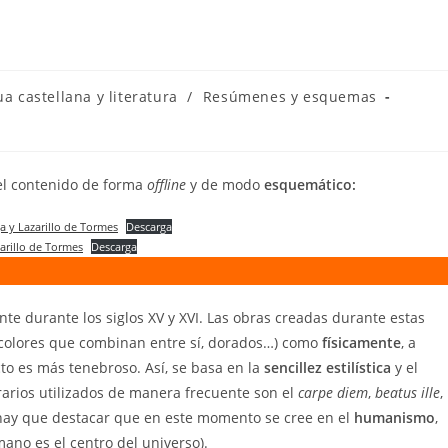
a
a castellana y literatura
/
Resúmenes y esquemas
 el contenido de forma
offline
y de modo
esquemático:
a y Lazarillo de Tormes
Descarga
arillo de Tormes
Descarga
 durante los siglos XV y XVI. Las obras creadas durante estas
colores que combinan entre sí, dorados…) como
físicamente
, a
to es más tenebroso. Así, se basa en la
sencillez estilística
y el
erarios utilizados de manera frecuente son el
carpe diem
,
beatus ille
,
 hay que destacar que en este momento se cree en el
humanismo
,
ano es el centro del universo).