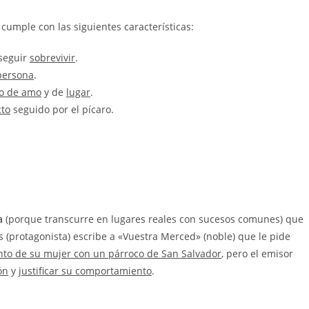
cumple con las siguientes características:
seguir
sobrevivir
.
persona
.
o de amo
y de
lugar
.
cto
seguido por el pícaro.
a
(porque transcurre en lugares reales con sucesos comunes) que
(protagonista) escribe a «Vuestra Merced» (noble) que le pide
o de su mujer con un párroco de San Salvador
, pero el emisor
ón
y
justificar su comportamiento
.