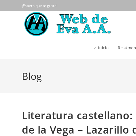
Ir
¡Espero que te guste!
al
contenido
⌂ Inicio
Resúmen
Blog
Literatura castellano:
de la Vega – Lazarillo