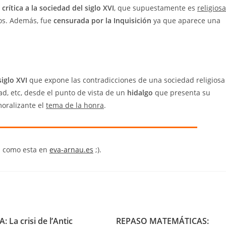
a
crítica a la sociedad del siglo XVI
, que supuestamente es
religiosa
os. Además, fue
censurada por la Inquisición
ya que aparece una
siglo XVI
que expone las contradicciones de una sociedad religiosa
ad, etc, desde el punto de vista de un
hidalgo
que presenta su
moralizante el
tema de la honra
.
s como esta en
eva-arnau.es
;).
: La crisi de l’Antic
REPASO MATEMÁTICAS: