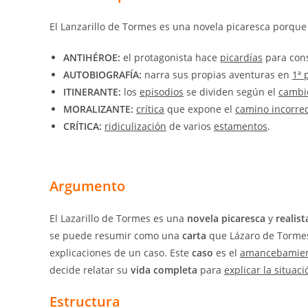
El Lanzarillo de Tormes es una novela picaresca porque 
ANTIHÉROE:
el protagonista hace
picardías
para con
AUTOBIOGRAFÍA:
narra sus propias aventuras en
1ª 
ITINERANTE:
los
episodios
se dividen según el
cambi
MORALIZANTE:
crítica
que expone el
camino incorre
CRÍTICA:
ridiculización
de varios
estamentos
.
Argumento
El Lazarillo de Tormes es una
novela picaresca
y
realist
se puede resumir como una
carta
que Lázaro de Tormes 
explicaciones de un caso. Este
caso
es el
amancebamient
decide relatar su
vida completa
para
explicar la situaci
Estructura