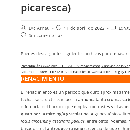
picaresca)
Autor
Publicación
Categorí
Eva Arnau
11 de abril de 2022
Lengu
de
de
de
Comentarios
Sin comentarios
la
la
la
de
entrada:
entrada:
entrada:
la
entrada:
Puedes descargar los siguientes archivos para repasar
Presentación
PowerPoint
– LITERATURA: renacimiento, Garcilaso de la Veg
Documento
Word
– LITERATURA: renacimiento, Garcilaso de la Vega y Laz
RENACIMIENTO
El
renacimiento
es un período que duró aproximadamente
fechas se caracterizan por la
armonía
tanto
cromática
(
diferencia del
barroco
que emplea contrastes y el aspec
gusto por la mitología grecolatina
. Algunos tópicos lit
locus amoenus
y
descriptio puellae
, entre otros. Además,
basado en el
antropocentrismo
(creencia de que el hum