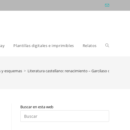
Alternar
lay
Plantillas digitales e imprimibles
Relatos
búsqueda
 y esquemas
>
Literatura castellano: renacimiento – Garcilaso de la Vega – 
de
Buscar en esta web
la
Pulsa
Escape
para