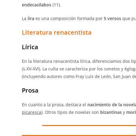
endecasílabos
(11).
La
lira
es una composición formada por
5 versos
que p
Literatura renacentista
Lírica
En la literatura renacentista lírica, diferenciamos dos ti
(s.XV-XVI). La culta se caracteriza por los sonetos y églo
(incluyendo autores como Fray Luis de León, San Juan de
Prosa
En cuanto a la prosa, destaca el
nacimiento de la nove
picaresca
). Otros tipos de novelas son
bizantinas
y
mori