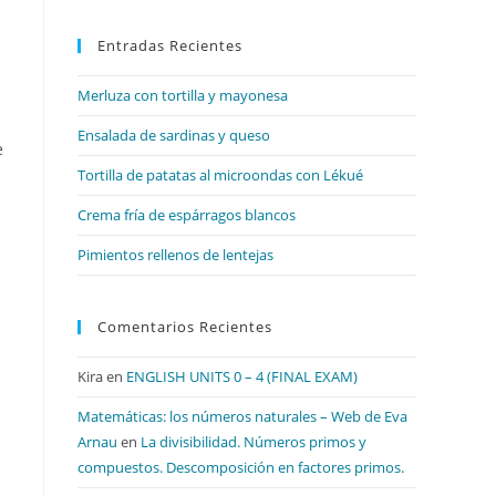
para
Entradas Recientes
cerrar
el
Merluza con tortilla y mayonesa
panel
de
Ensalada de sardinas y queso
e
búsqueda.
Tortilla de patatas al microondas con Lékué
Crema fría de espárragos blancos
Pimientos rellenos de lentejas
Comentarios Recientes
Kira
en
ENGLISH UNITS 0 – 4 (FINAL EXAM)
Matemáticas: los números naturales – Web de Eva
Arnau
en
La divisibilidad. Números primos y
compuestos. Descomposición en factores primos.