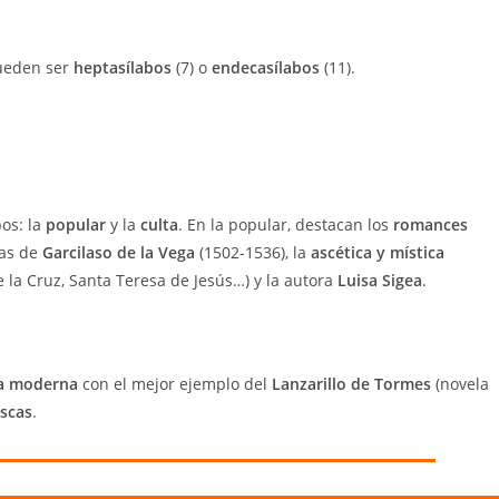
ueden ser
heptasílabos
(7) o
endecasílabos
(11).
pos: la
popular
y la
culta
. En la popular, destacan los
romances
gas de
Garcilaso de la Vega
(1502-1536), la
ascética y mística
 la Cruz, Santa Teresa de Jesús…) y la autora
Luisa Sigea
.
la moderna
con el mejor ejemplo del
Lanzarillo de Tormes
(novela
scas
.