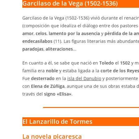
Garcilaso de la Vega (1502-1536)
Garcilaso de la Vega (1502-1536) vivió durante el renacim
(composición que idealiza el diálogo entre dos pastores
amor
,
celos
,
lamento por la ausencia
y
pérdida de la a
endecasílabos
(11). Las figuras literarias más abundan
paradojas
,
aliteraciones
…
En cuanto a él, se sabe que nació en
Toledo
el
1502
y m
familia era
noble
y estaba ligada a la
corte de los Reyes
Fue
desterrado
en la
isla del Danubio
y posteriormente
con
Elena de Zúñiga
, aunque una de sus obras estaba d
través del
signo
«Elisa»
.
El Lanzarillo de Tormes
La novela picaresca