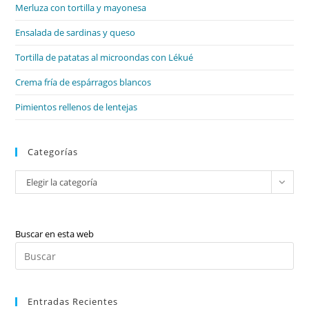
Merluza con tortilla y mayonesa
pan
de
Ensalada de sardinas y queso
bú
Tortilla de patatas al microondas con Lékué
Crema fría de espárragos blancos
Pimientos rellenos de lentejas
Categorías
Categorías
Elegir la categoría
Buscar en esta web
Pul
Es
par
Entradas Recientes
cer