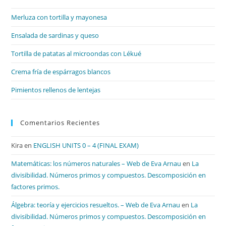
el
Merluza con tortilla y mayonesa
pan
de
Ensalada de sardinas y queso
bú
Tortilla de patatas al microondas con Lékué
Crema fría de espárragos blancos
Pimientos rellenos de lentejas
Comentarios Recientes
Kira
en
ENGLISH UNITS 0 – 4 (FINAL EXAM)
Matemáticas: los números naturales – Web de Eva Arnau
en
La
divisibilidad. Números primos y compuestos. Descomposición en
factores primos.
Álgebra: teoría y ejercicios resueltos. – Web de Eva Arnau
en
La
divisibilidad. Números primos y compuestos. Descomposición en