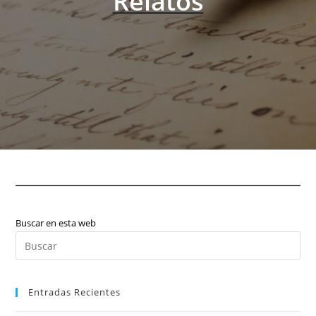
Relatos
Buscar en esta web
Pul
Es
par
Entradas Recientes
cer
el