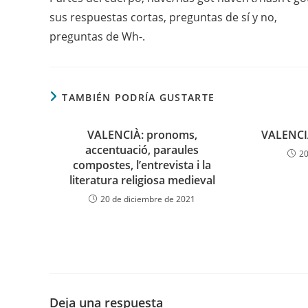
artículos
sus respuestas cortas, preguntas de sí y no,
preguntas de Wh-.
TAMBIÉN PODRÍA GUSTARTE
VALENCIÀ: pronoms,
VALENCI
accentuació, paraules
20
compostes, l’entrevista i la
literatura religiosa medieval
20 de diciembre de 2021
Deja una respuesta