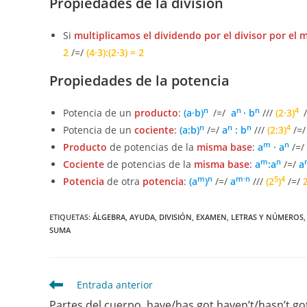
Propiedades de la división
Si
multiplicamos el dividendo por el divisor por e
2
/=/
(4·3):(2·3) = 2
Propiedades de la potencia
n
n
n
4
Potencia de un
producto
:
(a·b)
/=/
a
· b
///
(2·3)
/
n
n
n
4
Potencia de un
cociente
:
(a:b)
/=/
a
: b
///
(2:3)
/=
m
n
Producto
de potencias de la
misma base
:
a
· a
/=/
m
n
Cociente
de potencias de la
misma base
:
a
:a
/=/
a
m
n
m·n
5
4
Potencia
de otra
potencia
:
(a
)
/=/
a
///
(2
)
/=/
ETIQUETAS
:
ÁLGEBRA
,
AYUDA
,
DIVISIÓN
,
EXAMEN
,
LETRAS Y NÚMEROS
,
SUMA
Leer
Entrada anterior
más
Partes del cuerpo, have/has got haven’t/hasn’t go