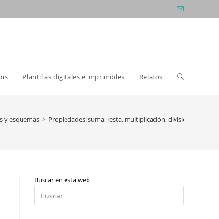
Alternar
oms
Plantillas digitales e imprimibles
Relatos
búsqueda
s y esquemas
>
Propiedades: suma, resta, multiplicación, división y potenci
de
Buscar en esta web
la
Pulsa
Escape
para