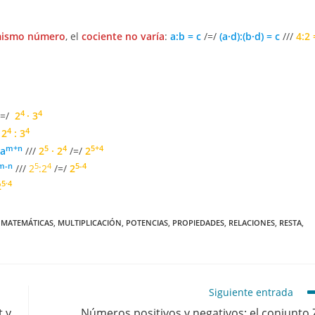
l mismo número
, el
cociente no varía
:
a:b = c
/=/
(a·d):(b·d) = c
///
4:2 
4
4
=/
2
· 3
4
4
/
2
: 3
m+n
5
4
5+4
a
///
2
· 2
/=/
2
m-n
5
4
5-4
///
2
:2
/=/
2
5·4
2
MATEMÁTICAS
,
MULTIPLICACIÓN
,
POTENCIAS
,
PROPIEDADES
,
RELACIONES
,
RESTA
,
Siguiente entrada
t y
Números positivos y negativos; el conjunto 