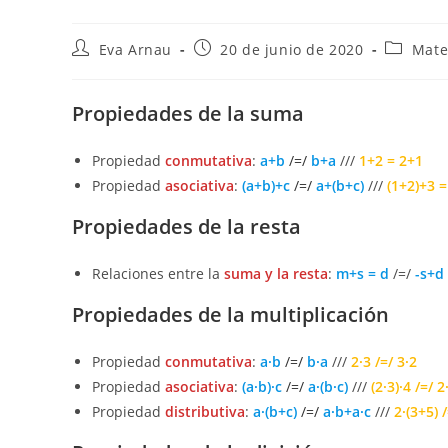
Autor
Publicación
Categorí
Eva Arnau
20 de junio de 2020
Mate
de
de
de
la
la
la
entrada:
entrada:
entrada:
Propiedades de la suma
Propiedad
conmutativa
:
a+b
/=/
b+a
///
1+2
=
2+1
Propiedad
asociativa
:
(a+b)+c
/=/
a+(b+c)
///
(1+2)+3 =
Propiedades de la resta
Relaciones entre la
suma y la resta
:
m+s = d
/=/
-s+d
Propiedades de la multiplicación
Propiedad
conmutativa
:
a·b
/=/
b·a
///
2·3 /=/ 3·2
Propiedad
asociativa
:
(a·b)·c
/=/
a·(b·c)
///
(2·3)·4 /=/ 2
Propiedad
distributiva
:
a·(b+c)
/=/
a·b+a·c
///
2·(3+5) 