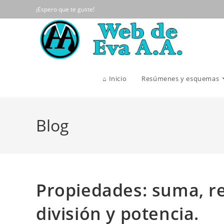
Ir
¡Espero que te guste!
al
contenido
⌂ Inicio
Resúmenes y esquemas
Blog
Propiedades: suma, re
división y potencia.