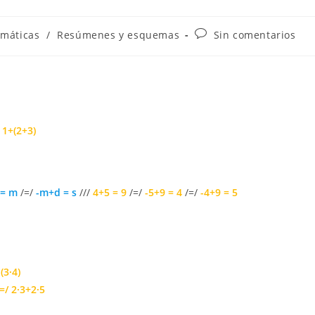
a
Comentarios
máticas
/
Resúmenes y esquemas
Sin comentarios
de
la
entrada:
 1+(2+3)
 = m
/=/
-m+d = s
///
4+5 = 9
/=/
-5+9 = 4
/=/
-4+9 = 5
·(3·4)
/=/ 2·3+2·5