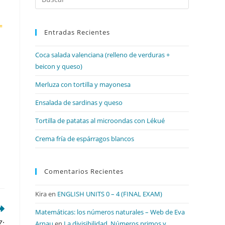
Escape
para
=
Entradas Recientes
cerrar
el
Coca salada valenciana (relleno de verduras +
panel
beicon y queso)
de
búsqueda.
Merluza con tortilla y mayonesa
Ensalada de sardinas y queso
Tortilla de patatas al microondas con Lékué
Crema fría de espárragos blancos
Comentarios Recientes
Kira
en
ENGLISH UNITS 0 – 4 (FINAL EXAM)
Matemáticas: los números naturales – Web de Eva
Z;
Arnau
en
La divisibilidad. Números primos y