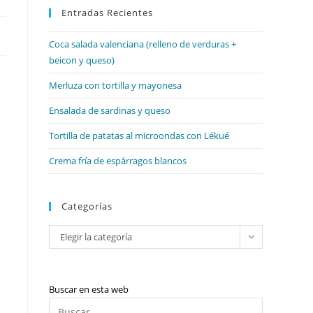
web
Entradas Recientes
cerrar
el
Coca salada valenciana (relleno de verduras +
panel
beicon y queso)
de
búsqueda.
Merluza con tortilla y mayonesa
Ensalada de sardinas y queso
Tortilla de patatas al microondas con Lékué
Crema fría de espárragos blancos
Categorías
Categorías
Elegir la categoría
Buscar en esta web
Pulsa