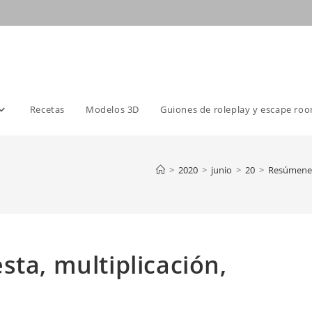
Recetas
Modelos 3D
Guiones de roleplay y escape ro
>
2020
>
junio
>
20
>
Resúmene
sta, multiplicación,