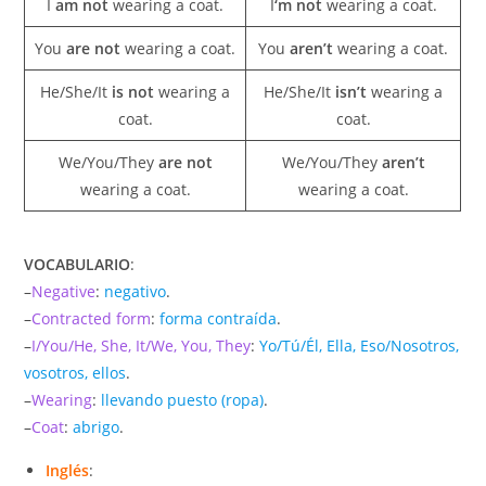
I
am not
wearing a coat.
I
‘m not
wearing a coat.
You
are not
wearing a coat.
You
aren’t
wearing a coat.
He/She/It
is not
wearing a
He/She/It
isn’t
wearing a
coat.
coat.
We/You/They
are not
We/You/They
aren’t
wearing a coat.
wearing a coat.
VOCABULARIO
:
–
Negative
:
negativo
.
–
Contracted form
:
forma contraída
.
–
I/You/He, She, It/We, You, They
:
Yo/Tú/Él, Ella, Eso/Nosotros,
vosotros, ellos
.
–
Wearing
:
llevando puesto (ropa)
.
–
Coat
:
abrigo
.
Inglés
: