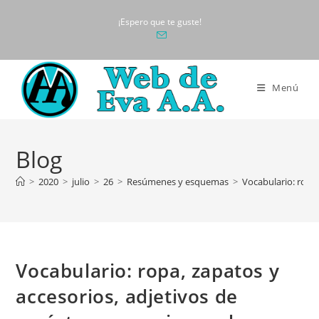
Ir
¡Espero que te guste!
al
contenido
Menú
Blog
>
2020
>
julio
>
26
>
Resúmenes y esquemas
>
Vocabulario: ropa,
Vocabulario: ropa, zapatos y
accesorios, adjetivos de