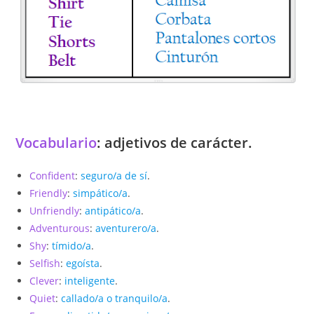
Vocabulario
: adjetivos de carácter.
Confident
:
seguro/a de sí
.
Friendly
:
simpático/a
.
Unfriendly
:
antipático/a
.
Adventurous
:
aventurero/a
.
Shy
:
tímido/a
.
Selfish
:
egoísta
.
Clever
:
inteligente
.
Quiet
:
callado/a o tranquilo/a
.