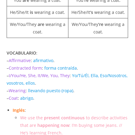
You
are
wearing a coat.
You
‘re
wearing a coat.
He/She/It
is
wearing a coat.
He/She/It
‘s
wearing a coat.
We/You/They
are
wearing a
We/You/They
‘re
wearing a
coat.
coat.
VOCABULARIO
:
–
Affirmative
:
afirmativo
.
–
Contracted form
:
forma contraída
.
–
I/You/He, She, It/We, You, They
:
Yo/Tú/Él, Ella, Eso/Nosotros,
vosotros, ellos
.
–
Wearing
:
llevando puesto (ropa)
.
–
Coat
:
abrigo
.
Inglés
:
We use the
present continuous
to describe activities
that are
happening now
: I’m buying some jeans. //
He’s learning French.