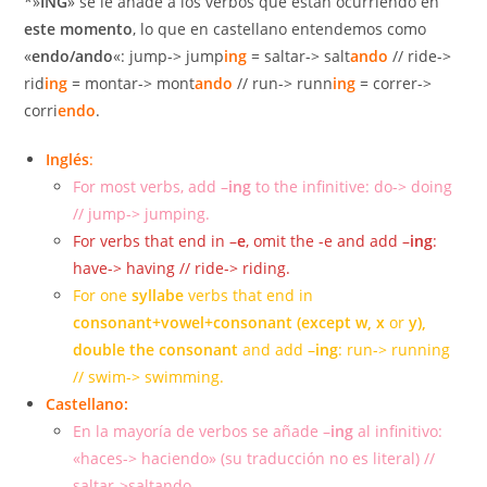
*»
ING
» se le añade a los verbos que están ocurriendo en
este momento
, lo que en castellano entendemos como
«
endo/ando
«: jump-> jump
ing
= saltar-> salt
ando
// ride->
rid
ing
= montar-> mont
ando
// run-> runn
ing
= correr->
corri
endo
.
Inglés
:
For most verbs, add –
ing
to the infinitive: do-> doing
// jump-> jumping.
For verbs that end in –
e
, omit the -e and add –
ing
:
have-> having // ride-> riding.
For one
syllabe
verbs that end in
consonant+vowel+consonant (except w, x
or
y),
double the consonant
and add –
ing
: run-> running
// swim-> swimming.
Castellano:
En la mayoría de verbos se añade –
ing
al infinitivo:
«haces-> haciendo» (su traducción no es literal) //
saltar->saltando.