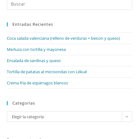
Pul
Es
par
Entradas Recientes
cer
el
Coca salada valenciana (relleno de verduras + beicon y queso)
pan
de
Merluza con tortilla y mayonesa
bú
Ensalada de sardinas y queso
Tortilla de patatas al microondas con Lékué
Crema fría de espárragos blancos
Categorías
Categorías
Elegir la categoría