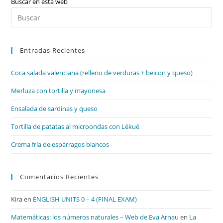
Buscar en esta web
Pul
Es
par
Entradas Recientes
cer
el
Coca salada valenciana (relleno de verduras + beicon y queso)
pan
de
Merluza con tortilla y mayonesa
bú
Ensalada de sardinas y queso
Tortilla de patatas al microondas con Lékué
Crema fría de espárragos blancos
Comentarios Recientes
Kira
en
ENGLISH UNITS 0 – 4 (FINAL EXAM)
Matemáticas: los números naturales – Web de Eva Arnau
en
La