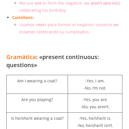
We use
not
to form the negative: we
aren’t (are not)
celebrating his birthday.
Castellano
:
Usamos «
not
» para formar el negativo: nosotros
no
estamos celebrando su cumpleaños.
Gramática
: «present continuous:
questions»
Am I wearing a coat?
-Yes, I am.
-No, I’m not.
Are you playing?
-Yes, you are.
-No, you aren’t.
Is he/she/it wearing a coat?
-Yes, he/she/it is.
-No, he/she/it isn’t.