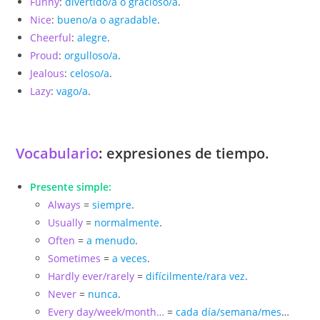
Funny
:
divertido/a o gracioso/a
.
Nice
:
bueno/a o agradable
.
Cheerful
:
alegre
.
Proud
:
orgulloso/a
.
Jealous
:
celoso/a
.
Lazy
:
vago/a
.
Vocabulario
: expresiones de tiempo.
Presente simple:
Always
=
siempre
.
Usually
=
normalmente
.
Often
=
a menudo
.
Sometimes
=
a veces
.
Hardly ever/rarely
=
difícilmente/rara vez
.
Never
=
nunca
.
Every day/week/month…
=
cada día/semana/mes
…