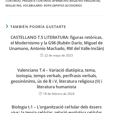
CONTINUO
,
PRESENTE CONTINUO AFIRMATIVO NEGATIVO PREGUNTAS
,
REGLAS ING
,
VOCABULARIO: ROPA ZAPATOS ACCESORIOS
TAMBIÉN PODRÍA GUSTARTE
CASTELLANO T.5 LITERATURA: figuras retóricas,
el Modernismo y la G98 (Rubén Darío, Miguel de
Unamuno, Antonio Machado, RM del Valle-Inclán)
22 de mayo de 2023
Valenciano T.4 – Variació diatòpica, tema,
isotopia, temps verbals, perífrasis verbals,
geosinònims, ús de B i V, literatura religiosa (II) i
literatura humanista
18 de febrero de 2024
Biologia t.1 – L’organització cel·lular dels éssers
vius: la teoria cel·lular, relació evolutiva cel·lular