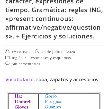
carácter, expresiones de
tiempo. Gramática: reglas ING,
«present continuous:
affirmative/negative/question
s». + Ejercicios y soluciones.
Autor
Publicación
Eva Arnau
26 de julio de 2020
de
de
Categoría
Inglés
/
Resúmenes y esquemas
la
la
de
Comentarios
Sin comentarios
entrada:
entrada:
la
de
entrada:
la
entrada:
Vocabulario
: ropa, zapatos y accesorios.