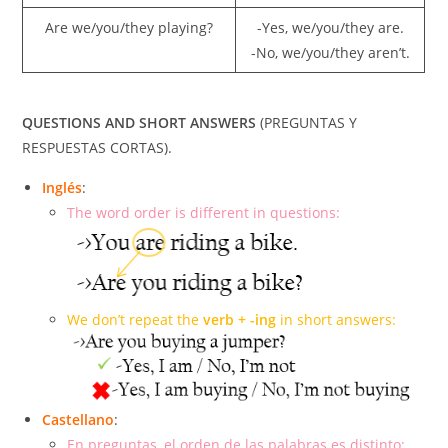
Are we/you/they playing?
-Yes, we/you/they are.
-No, we/you/they aren’t.
QUESTIONS AND SHORT ANSWERS
(PREGUNTAS Y
RESPUESTAS CORTAS).
Inglés
:
The word order is different in questions:
We don’t repeat the
verb + -ing
in short answers:
Castellano
:
En preguntas, el orden de las palabras es distinto: