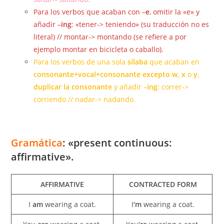
Para los verbos que acaban con –
e
, omitir la «e» y
añadir –
ing
: «tener-> teniendo» (su traducción no es
literal) // montar-> montando (se refiere a por
ejemplo montar en bicicleta o caballo).
Para los verbos de una sola
sílaba
que acaban en
consonante+vocal+consonante excepto w, x
o
y
,
duplicar la consonante
y añadir –
ing
: correr->
corriendo // nadar-> nadando.
Gramática
: «present continuous:
affirmative».
AFFIRMATIVE
CONTRACTED FORM
I
am
wearing a coat.
I
‘m
wearing a coat.