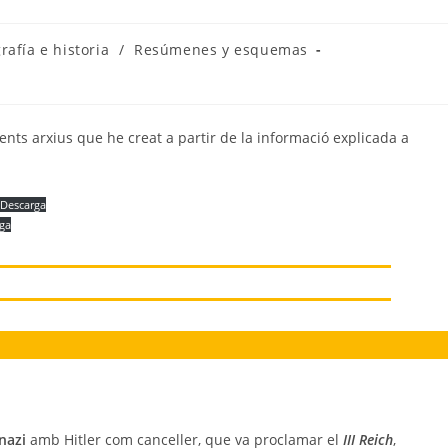
a
rafía e historia
/
Resúmenes y esquemas
ents arxius que he creat a partir de la informació explicada a
Descarga
ga
nazi
amb Hitler com canceller, que va proclamar el
III Reich
,