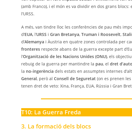
(amb Franco), i el món es va dividir en dos grans blocs: 
l’URSS.
A més, van tindre lloc les conferències de pau més imp
d’
EUA
, l’
URSS
i
Gran Bretanya
,
Truman i Roosevelt
,
Stal
d’
Alemanya
i Àustria en quatre zones controlada per cada
fronteres
respecte abans de la guerra excepte part d’Eu
l’
Organització de les Nacions Unides (ONU)
, els objecti
rebuig de la guerra per mantindre la
pau
, el
dret d’aut
la
no-ingerència
dels estats en assumptes internes d’alt
General
, però al
Consell de Seguretat
(on es prenen les
tenen dret de veto: Xina, França, EUA, Rússia i Gran Bre
T10: La Guerra Freda
3. La formació dels blocs