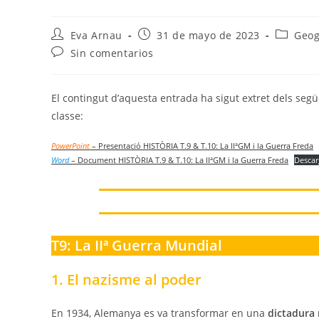
Autor
Publicación
Categorí
Eva Arnau
31 de mayo de 2023
Geog
de
de
de
Comentarios
Sin comentarios
la
la
la
de
entrada:
entrada:
entrada:
la
entrada:
El contingut d’aquesta entrada ha sigut extret dels segü
classe:
PowerPoint
– Presentació HISTÒRIA T.9 & T.10: La IIªGM i la Guerra Freda
Word
– Document HISTÒRIA T.9 & T.10: La IIªGM i la Guerra Freda
Descar
T9: La IIª Guerra Mundial
1. El nazisme al poder
En 1934, Alemanya es va transformar en una
dictadura 