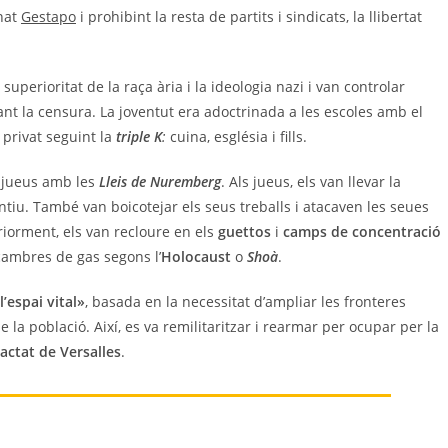
enat
Gestapo
i prohibint la resta de partits i sindicats, la llibertat
superioritat de la raça ària i la ideologia nazi i van controlar
ançant la censura. La joventut era adoctrinada a les escoles amb el
t privat seguint la
triple K
:
cuina, església i fills.
i jueus amb les
Lleis de Nuremberg
. Als jueus, els van llevar la
ntiu. També van boicotejar els seus treballs i atacaven les seues
riorment, els van recloure en els
guettos
i
camps de concentració
cambres de gas segons l’
Holocaust
o
Shoà
.
l’espai vital»
, basada en la necessitat d’ampliar les fronteres
e la població. Així, es va remilitaritzar i rearmar per ocupar per la
actat de Versalles
.