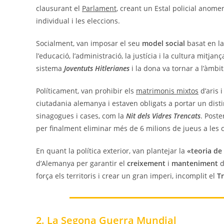
clausurant el
Parlament
, creant un Estal policial anom
individual i les eleccions.
Socialment, van imposar el seu
model social
basat en la 
l’educació, l’administració, la justícia i la cultura mitj
sistema
Joventuts Hitlerianes
i la dona va tornar a l’àmbi
Políticament, van prohibir els
matrimonis mixtos
d’aris 
ciutadania alemanya i estaven obligats a portar un disti
sinagogues i cases, com la
Nit dels Vidres Trencats
. Poste
per finalment eliminar més de 6 milions de jueus a les 
En quant la política exterior, van plantejar la
«teoria de 
d’Alemanya per garantir el
creixement
i
manteniment
d
força els territoris i crear un gran imperi, incomplit el
Tr
2. La Segona Guerra Mundial