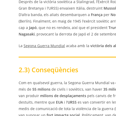
Després de la victòria soviètica a Stalingrad, l’Exèrcit Ro
Gran Bretanya i l’URSS) envaixen Itàlia, destruint
Mussol
D’altra banda, els aliats desembarquen a
França
per
No
(Berlín). Finalment, en maig de 1945 l’exèrcit soviètic ar
cap a
Japó
, que no es rendeix, així que el president
Tru
Nagasaki
, provocant la derrota de Japó el 2 de setembr
La
Segona Guerra Mundial
acaba amb la
victòria dels a
2.3) Conseqüències
Com en qualsevol guerra, la Segona Guerra Mundial va 
més de
55 milions
de civils i soviètics, van haver
35 mili
van produir
milions de desplaçaments
pels canvis de f
destuïts, mentre que
EUA
i l’
URSS
es van convertir en le
medis de comunicació de tota la violència de la guerra (
van suposar un
fort impacte social
. Políticament, van 