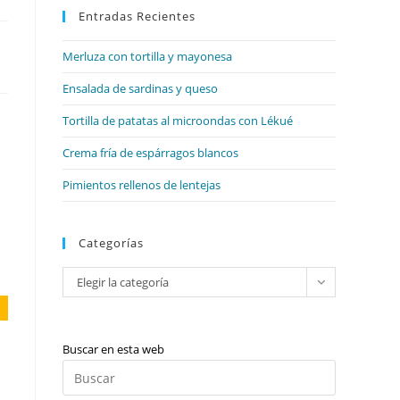
web
Entradas Recientes
cerrar
el
Merluza con tortilla y mayonesa
panel
de
Ensalada de sardinas y queso
búsqueda.
Tortilla de patatas al microondas con Lékué
Crema fría de espárragos blancos
Pimientos rellenos de lentejas
Categorías
Categorías
Elegir la categoría
Buscar en esta web
Pulsa
Escape