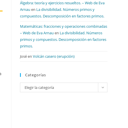
Álgebra: teoría y ejercicios resueltos. – Web de Eva
Arnau
en
La divisibilidad. Números primos y
compuestos. Descomposición en factores primos.
Matemáticas: fracciones y operaciones combinadas
– Web de Eva Arnau
en
La divisibilidad. Números
primos y compuestos. Descomposición en factores
primos.
José
en
Volcán casero (erupción)
a
Categorías
Categorías
Elegir la categoría