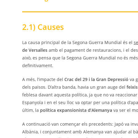
2.1) Causes
La causa principal de la Segona Guerra Mundial és el
s
de Versalles
amb el pagament de restauracions, i el de
això, es pensa que la Segona Guerra Mundial no és més
definitivament.
A més, l’impacte del
Crac del 29 i la Gran Depressió
va g
dels països. D’altra banda, havia un gran auge del
feixi
feblesa davant aquesta política, ja que no va reaccionar 
Espanyola i en el seu lloc va optar per una política d’a
últim, la
política expansionista d’Alemanya
va ser el mo
A continuació van començar els precedents: Japó va invai
Albània, i conjuntament amb Alemanya van ajudar al bànd