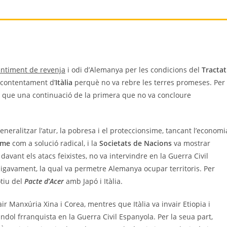
entiment de revenja
i odi d’Alemanya per les condicions del
Tractat
scontentament d’
Itàlia
perquè no va rebre les terres promeses. Per
 que una continuació de la primera que no va concloure
eneralitzar l’atur, la pobresa i el proteccionsime, tancant l’economi
sme
com a solució radical, i la
Societats de Nacions
va mostrar
davant els atacs feixistes, no va intervindre en la Guerra Civil
paigavament, la qual va permetre Alemanya ocupar territoris. Per
tiu del
Pacte d’Acer
amb Japó i Itàlia.
r Manxúria Xina i Corea, mentres que Itàlia va invair Etiopia i
ol frranquista en la Guerra Civil Espanyola. Per la seua part,