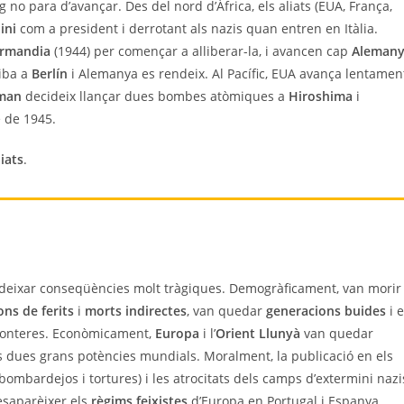
ig no para d’avançar. Des del nord d’Àfrica, els aliats (EUA, França,
ini
com a president i derrotant als nazis quan entren en Itàlia.
rmandia
(1944) per començar a alliberar-la, i avancen cap
Aleman
riba a
Berlín
i Alemanya es rendeix. Al Pacífic, EUA avança lentamen
man
decideix llançar dues bombes atòmiques a
Hiroshima
i
e de 1945.
liats
.
deixar conseqüències molt tràgiques. Demogràficament, van morir
ons de ferits
i
morts indirectes
, van quedar
generacions buides
i 
ronteres. Econòmicament,
Europa
i l’
Orient Llunyà
van quedar
s dues grans potències mundials. Moralment, la publicació en els
bombardejos i tortures) i les atrocitats dels camps d’extermini nazi
desaparèixer els
règims feixistes
d’Europa en Portugal i Espanya