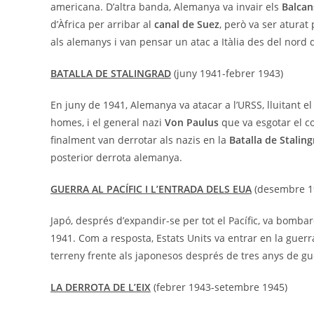
americana. D’altra banda, Alemanya va invair els
Balcan
d’Àfrica per arribar al
canal de Suez
, però va ser aturat 
als alemanys i van pensar un atac a Itàlia des del nord d
BATALLA DE STALINGRAD
(juny 1941-febrer 1943)
En juny de 1941, Alemanya va atacar a l’URSS, lluitant e
homes, i el general nazi
Von Paulus
que va esgotar el co
finalment van derrotar als nazis en la
Batalla de Stalin
posterior derrota alemanya.
GUERRA AL PACÍFIC I L’ENTRADA DELS EUA
(desembre 19
Japó, després d’expandir-se per tot el Pacífic, va bomba
1941. Com a resposta, Estats Units va entrar en la guer
terreny frente als japonesos després de tres anys de gu
LA DERROTA DE L’EIX
(febrer 1943-setembre 1945)