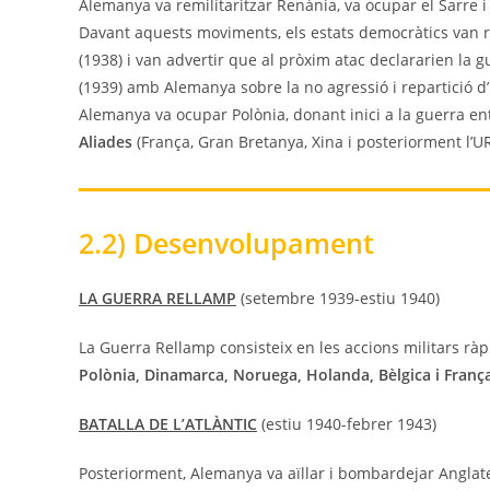
Alemanya va remilitaritzar Renània, va ocupar el Sarre i 
Davant aquests moviments, els estats democràtics van r
(1938) i van advertir que al pròxim atac declararien la g
(1939) amb Alemanya sobre la no agressió i repartició d’
Alemanya va ocupar Polònia, donant inici a la guerra en
Aliades
(França, Gran Bretanya, Xina i posteriorment l’UR
2.2) Desenvolupament
LA GUERRA RELLAMP
(setembre 1939-estiu 1940)
La Guerra Rellamp consisteix en les accions militars r
Polònia, Dinamarca, Noruega, Holanda, Bèlgica i Franç
BATALLA DE L’ATLÀNTIC
(estiu 1940-febrer 1943)
Posteriorment, Alemanya va aïllar i bombardejar Anglat