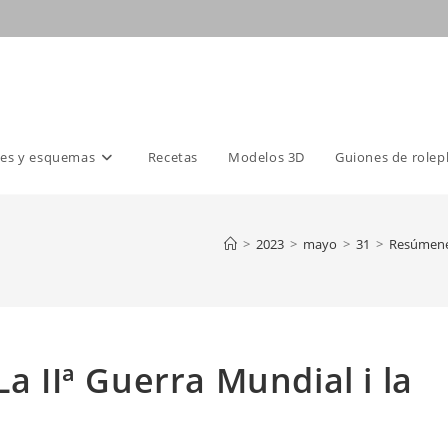
es y esquemas
Recetas
Modelos 3D
Guiones de rolep
>
2023
>
mayo
>
31
>
Resúmene
La IIª Guerra Mundial i la