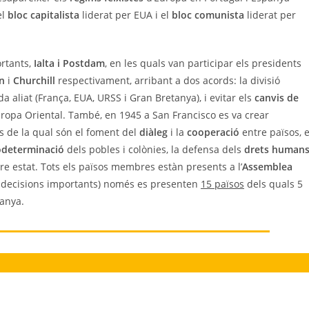
el
bloc capitalista
liderat per EUA i el
bloc comunista
liderat per
ortants,
Ialta i Postdam
, en les quals van participar els presidents
in
i
Churchill
respectivament, arribant a dos acords: la divisió
 aliat (França, EUA, URSS i Gran Bretanya), i evitar els
canvis de
ropa Oriental. També, en 1945 a San Francisco es va crear
us de la qual són el foment del
diàleg
i la
cooperació
entre països, e
odeterminació
dels pobles i colònies, la defensa dels
drets human
re estat. Tots els països membres estàn presents a l’
Assemblea
 decisions importants) només es presenten
15 països
dels quals 5
tanya.