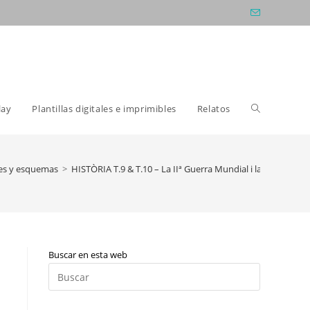
Alternar
lay
Plantillas digitales e imprimibles
Relatos
búsqueda
s y esquemas
>
HISTÒRIA T.9 & T.10 – La IIª Guerra Mundial i la Guerra Fre
de
Buscar en esta web
la
Pulsa
Escape
para