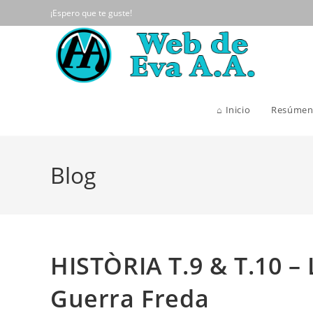
Ir
¡Espero que te guste!
al
contenido
⌂ Inicio
Resúmen
Blog
HISTÒRIA T.9 & T.10 – 
Guerra Freda