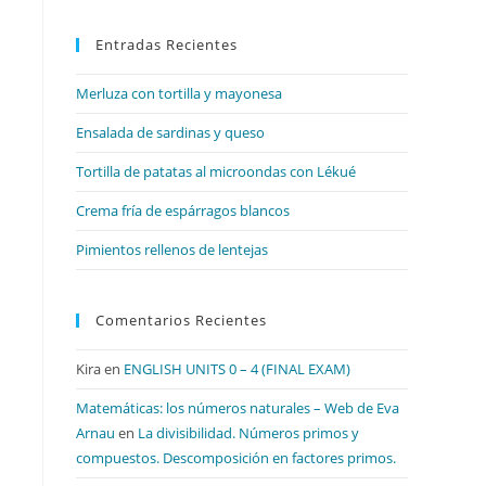
para
Entradas Recientes
cerrar
el
Merluza con tortilla y mayonesa
panel
de
Ensalada de sardinas y queso
búsqueda.
Tortilla de patatas al microondas con Lékué
Crema fría de espárragos blancos
Pimientos rellenos de lentejas
Comentarios Recientes
Kira
en
ENGLISH UNITS 0 – 4 (FINAL EXAM)
Matemáticas: los números naturales – Web de Eva
Arnau
en
La divisibilidad. Números primos y
compuestos. Descomposición en factores primos.