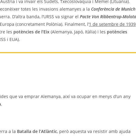
Àustria i va invair els Sudets, Txecoslovàquia i Memel (Lituània).
econèixer totes les invasions alemanyes a la
Conferència de Munich
uerra. D’altra banda, l’URSS va signar el
Pacte Von Ribbentrop-Molot
Europa (concretament Polònia). Finalment, l’
1 de setembre de 1939
tre les
potències de l’Eix
(Alemanya, Japó, Itàlia) i les
potències
SS i EUA).
àpides que va emprar Alemanya, així va ocupar en menys d’un any
a
.
erra a la
Batalla de l’Atlàntic
, però aquesta va resistir amb ajuda