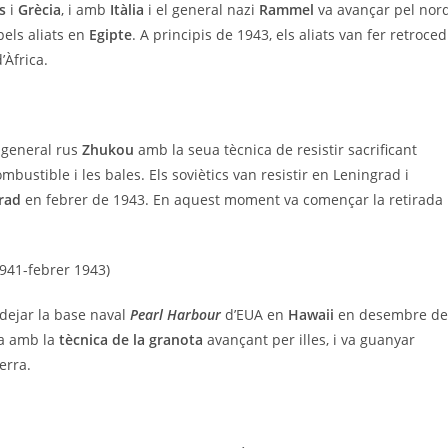
s
i
Grècia
, i amb
Itàlia
i el general nazi
Rammel
va avançar pel nor
pels aliats en
Egipte
. A principis de 1943, els aliats van fer retroced
’Àfrica.
l general rus
Zhukou
amb la seua tècnica de resistir sacrificant
mbustible i les bales. Els soviètics van resistir en Leningrad i
grad
en febrer de 1943. En aquest moment va començar la retirada 
41-febrer 1943)
rdejar la base naval
Pearl Harbour
d’EUA en
Hawaii
en desembre de
ra amb la
tècnica de la granota
avançant per illes, i va guanyar
erra.