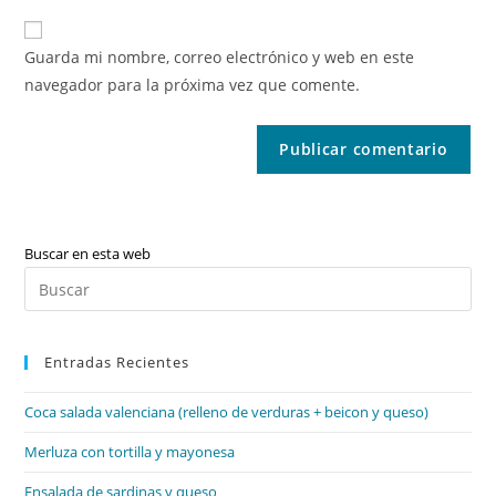
Guarda mi nombre, correo electrónico y web en este
navegador para la próxima vez que comente.
Buscar en esta web
Pul
Es
par
Entradas Recientes
cer
el
Coca salada valenciana (relleno de verduras + beicon y queso)
pan
de
Merluza con tortilla y mayonesa
bú
Ensalada de sardinas y queso