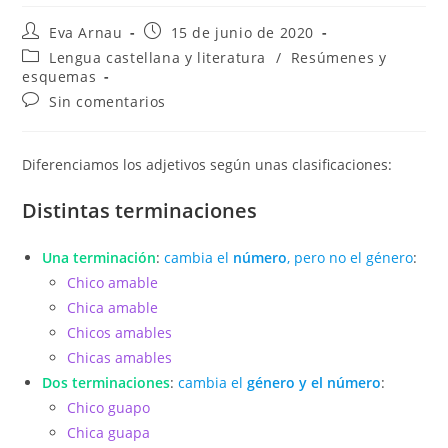
Autor
Publicación
Eva Arnau
15 de junio de 2020
de
de
Categoría
Lengua castellana y literatura
/
Resúmenes y
la
la
de
esquemas
entrada:
entrada:
la
Comentarios
Sin comentarios
entrada:
de
la
entrada:
Diferenciamos los adjetivos según unas clasificaciones:
Distintas terminaciones
Una terminación
:
cambia el
número
, pero no el género
:
Chico amable
Chica amable
Chicos amables
Chicas amables
Dos terminaciones
:
cambia el
género y el número
:
Chico guapo
Chica guapa