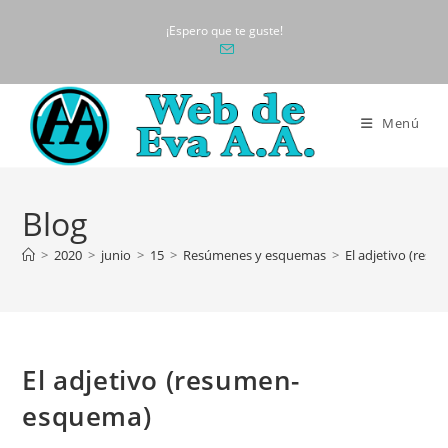
Ir
¡Espero que te guste!
al
contenido
Menú
Blog
>
2020
>
junio
>
15
>
Resúmenes y esquemas
>
El adjetivo (res
El adjetivo (resumen-
esquema)