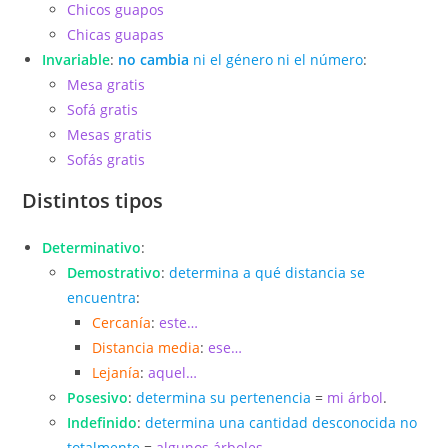
Chicos guapos
Chicas guapas
Invariable
:
no cambia
ni el género ni el número
:
Mesa gratis
Sofá gratis
Mesas gratis
Sofás gratis
Distintos tipos
Determinativo
:
Demostrativo
:
determina a qué distancia se
encuentra
:
Cercanía
:
este…
Distancia media
:
ese…
Lejanía
:
aquel…
Posesivo
:
determina su pertenencia
=
mi árbol
.
Indefinido
:
determina una cantidad desconocida no
totalmente
=
algunos árboles
.