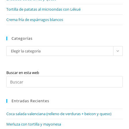
Tortilla de patatas al microondas con Lékué
Crema fría de espárragos blancos
Categorías
Categorías
Elegir la categoría
Buscar en esta web
Pul
Es
par
Entradas Recientes
cer
el
Coca salada valenciana (relleno de verduras + beicon y queso)
pan
de
Merluza con tortilla y mayonesa