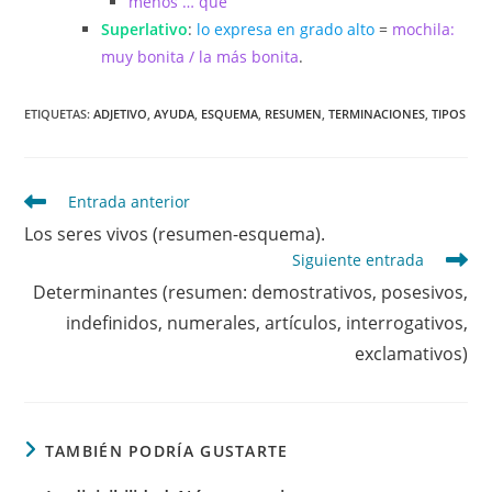
menos … que
Superlativo
:
lo expresa en grado alto
=
mochila:
muy bonita / la más bonita
.
ETIQUETAS
:
ADJETIVO
,
AYUDA
,
ESQUEMA
,
RESUMEN
,
TERMINACIONES
,
TIPOS
Leer
Entrada anterior
más
Los seres vivos (resumen-esquema).
artículos
Siguiente entrada
Determinantes (resumen: demostrativos, posesivos,
indefinidos, numerales, artículos, interrogativos,
exclamativos)
TAMBIÉN PODRÍA GUSTARTE