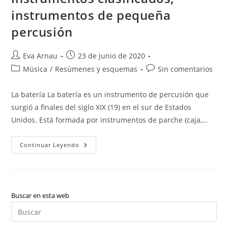
instrumentos de pequeña
percusión
Autor
Publicación
Eva Arnau
23 de junio de 2020
de
de
Categoría
Comentarios
Música
/
Resúmenes y esquemas
Sin comentarios
la
la
de
de
entrada:
entrada:
la
la
La batería La batería es un instrumento de percusión que
entrada:
entrada:
surgió a finales del siglo XIX (19) en el sur de Estados
Unidos. Está formada por instrumentos de parche (caja,…
Batería,
Continuar Leyendo
Decálogo
Del
Percusionista,
Básicos
Instrumentos
Clasificados,
Instrumentos
Buscar en esta web
De
Pul
Pequeña
Percusión
Es