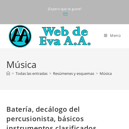
Ir
¡Espero que te guste!
al
contenido
Menú
Música
>
Todas las entradas
>
Resúmenes y esquemas
>
Música
Batería, decálogo del
percusionista, básicos
instrumentos clasificados,