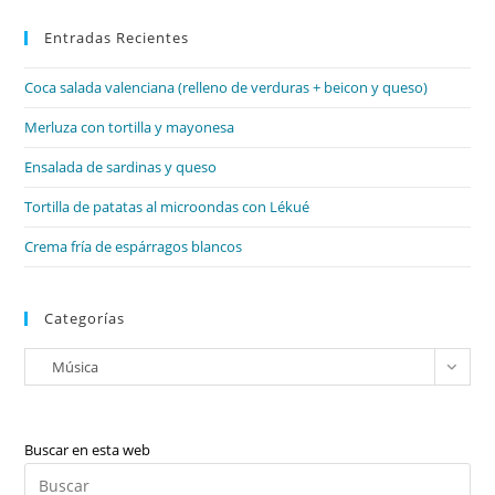
par
Entradas Recientes
cer
el
Coca salada valenciana (relleno de verduras + beicon y queso)
pan
de
Merluza con tortilla y mayonesa
bú
Ensalada de sardinas y queso
Tortilla de patatas al microondas con Lékué
Crema fría de espárragos blancos
Categorías
Categorías
Música
Buscar en esta web
Pul