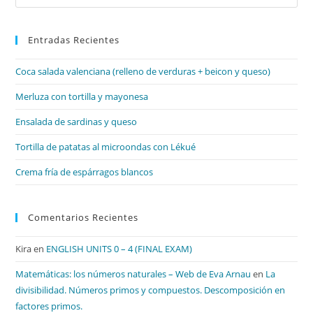
Es
par
Entradas Recientes
cer
el
Coca salada valenciana (relleno de verduras + beicon y queso)
pan
de
Merluza con tortilla y mayonesa
bú
Ensalada de sardinas y queso
Tortilla de patatas al microondas con Lékué
Crema fría de espárragos blancos
Comentarios Recientes
Kira
en
ENGLISH UNITS 0 – 4 (FINAL EXAM)
Matemáticas: los números naturales – Web de Eva Arnau
en
La
divisibilidad. Números primos y compuestos. Descomposición en
factores primos.