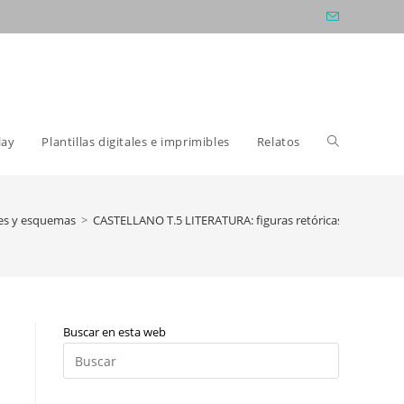
Alternar
lay
Plantillas digitales e imprimibles
Relatos
búsqueda
s y esquemas
>
CASTELLANO T.5 LITERATURA: figuras retóricas, el Modern
de
Buscar en esta web
la
Pulsa
Escape
para