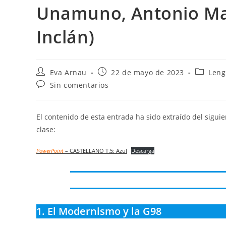
Unamuno, Antonio Mac
Inclán)
Autor
Publicación
Categorí
Eva Arnau
22 de mayo de 2023
Leng
de
de
de
Comentarios
Sin comentarios
la
la
la
de
entrada:
entrada:
entrada:
la
entrada:
El contenido de esta entrada ha sido extraído del sigui
clase:
PowerPoint
– CASTELLANO T.5: Azul
Descarga
1. El Modernismo y la G98