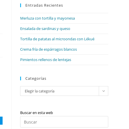
web
Entradas Recientes
cerrar
el
Merluza con tortilla y mayonesa
panel
de
Ensalada de sardinas y queso
búsqueda.
Tortilla de patatas al microondas con Lékué
Crema fría de espárragos blancos
Pimientos rellenos de lentejas
Categorías
Categorías
Elegir la categoría
Buscar en esta web
Pulsa
Escape