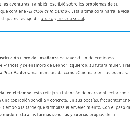
e las aventuras
. También escribió sobre los
problemas de su
, que contiene
«El árbol de la ciencia»
. Esta última obra narra la vida
d que es testigo del
atraso
y
miseria social
.
nstitución Libre de Enseñanza
de Madrid. En determinado
de Francés y se enamoró de
Leonor Izquierdo
, su futura mujer. Tra
 a
Pilar Valderrama
, mencionada como «Guiomar» en sus poemas.
ial en el tiempo
, esto refleja su intención de marcar al lector con 
a una expresión sencilla y concreta. En sus poesías, frecuentement
l tiempo o la tarde que simboliza el envejecimiento. Con el paso d
e modernista
a las
formas sencillas y sobrias
propias de la