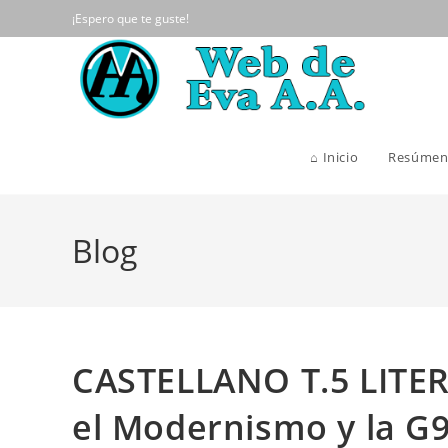
Ir
¡Espero que te guste!
al
contenido
⌂ Inicio
Resúmen
Blog
CASTELLANO T.5 LITERA
el Modernismo y la G9