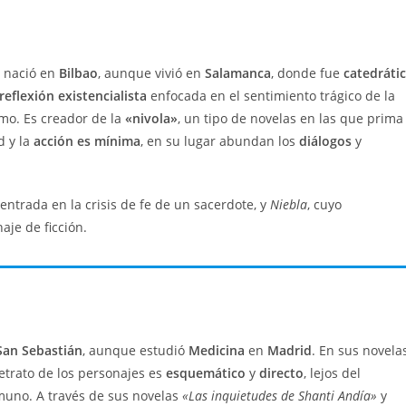
y nació en
Bilbao
, aunque vivió en
Salamanca
, donde fue
catedráti
reflexión existencialista
enfocada en el sentimiento trágico de la
smo. Es creador de la
«nivola»
, un tipo de novelas en las que prima
 y la
acción es mínima
, en su lugar abundan los
diálogos
y
entrada en la crisis de fe de un sacerdote, y
Niebla
, cuyo
aje de ficción.
San Sebastián
, aunque estudió
Medicina
en
Madrid
. En sus novelas
retrato de los personajes es
esquemático
y
directo
, lejos del
uno. A través de sus novelas
«Las inquietudes de Shanti Andía»
y