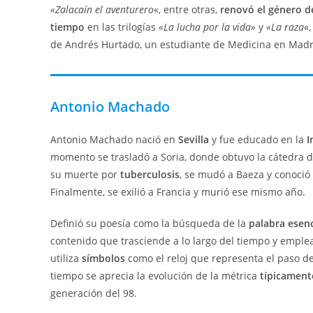
«Zalacaín el aventurero
«, entre otras,
renovó el género d
tiempo
en las trilogías
«La lucha por la vida»
y
«La raza
«
de Andrés Hurtado, un estudiante de Medicina en Madri
Antonio Machado
Antonio Machado nació en
Sevilla
y fue educado en la
I
momento se trasladó a Soria, donde obtuvo la cátedra 
su muerte por
tuberculosis
, se mudó a Baeza y conoció
Finalmente, se exilió a Francia y murió ese mismo año.
Definió su poesía como la búsqueda de la
palabra esenc
contenido que trasciende a lo largo del tiempo y emple
utiliza
símbolos
como el reloj que representa el paso de
tiempo se aprecia la evolución de la métrica
típicament
generación del 98.