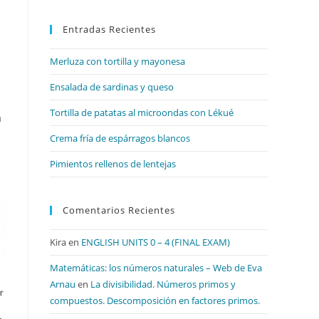
para
Entradas Recientes
cerrar
el
Merluza con tortilla y mayonesa
panel
de
Ensalada de sardinas y queso
búsqueda.
Tortilla de patatas al microondas con Lékué
a
Crema fría de espárragos blancos
Pimientos rellenos de lentejas
Comentarios Recientes
Kira
en
ENGLISH UNITS 0 – 4 (FINAL EXAM)
Matemáticas: los números naturales – Web de Eva
Arnau
en
La divisibilidad. Números primos y
compuestos. Descomposición en factores primos.