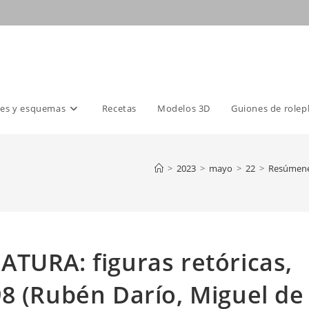
es y esquemas
Recetas
Modelos 3D
Guiones de rolep
>
2023
>
mayo
>
22
>
Resúmene
TURA: figuras retóricas,
8 (Rubén Darío, Miguel de