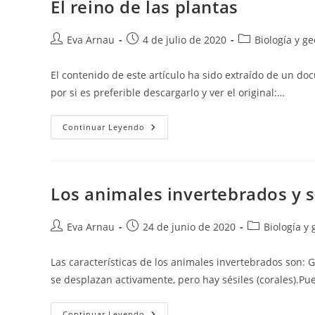
El reino de las plantas
Autor
Publicación
Categoría
Eva Arnau
4 de julio de 2020
Biología y ge
de
de
de
la
la
la
El contenido de este artículo ha sido extraído de un d
entrada:
entrada:
entrada:
por si es preferible descargarlo y ver el original:…
El
Continuar Leyendo
Reino
De
Las
Plantas
Los animales invertebrados y 
Autor
Publicación
Categoría
Eva Arnau
24 de junio de 2020
Biología y 
de
de
de
la
la
la
Las características de los animales invertebrados so
entrada:
entrada:
entrada:
se desplazan activamente, pero hay sésiles (corales).Pu
Los
Continuar Leyendo