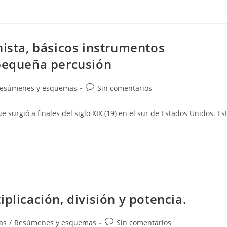
nista, básicos instrumentos
 pequeña percusión
Comentarios
esúmenes y esquemas
Sin comentarios
de
la
 surgió a finales del siglo XIX (19) en el sur de Estados Unidos. Es
entrada:
plicación, división y potencia.
Comentarios
as
/
Resúmenes y esquemas
Sin comentarios