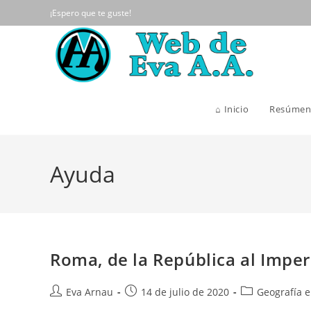
Ir
¡Espero que te guste!
al
contenido
⌂ Inicio
Resúmen
Ayuda
Roma, de la República al Imper
Autor
Publicación
Categoría
Eva Arnau
14 de julio de 2020
Geografía e
de
de
de