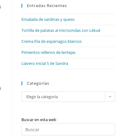
web
Entradas Recientes
cerrar
i
el
Ensalada de sardinas y queso
panel
de
Tortilla de patatas al microondas con Lékué
búsqueda.
Crema fría de espárragos blancos
Pimientos rellenos de lentejas
Llavero inicial S de Sandra
Categorías
i
Categorías
Elegir la categoría
Buscar en esta web
Pulsa
Escape