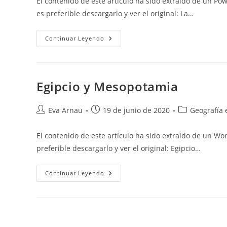
El contenido de este artículo ha sido extraído de un Po
entrada:
entrada:
entrada:
es preferible descargarlo y ver el original: La…
La
Continuar Leyendo
Prehistoria
+
Explicación
Siglos
Y
Línea
Egipcio y Mesopotamia
Del
Tiempo
(resumen)
Autor
Publicación
Categoría
Eva Arnau
19 de junio de 2020
Geografía e
de
de
de
la
la
la
El contenido de este artículo ha sido extraído de un Wo
entrada:
entrada:
entrada:
preferible descargarlo y ver el original: Egipcio…
Egipcio
Continuar Leyendo
Y
Mesopotamia