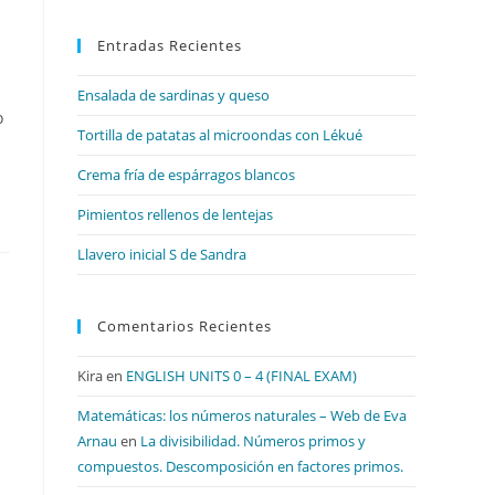
para
Entradas Recientes
cerrar
el
Ensalada de sardinas y queso
panel
o
de
Tortilla de patatas al microondas con Lékué
búsqueda.
Crema fría de espárragos blancos
Pimientos rellenos de lentejas
Llavero inicial S de Sandra
Comentarios Recientes
Kira
en
ENGLISH UNITS 0 – 4 (FINAL EXAM)
Matemáticas: los números naturales – Web de Eva
Arnau
en
La divisibilidad. Números primos y
compuestos. Descomposición en factores primos.