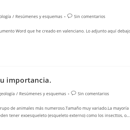
Comentarios
ología
/
Resúmenes y esquemas
Sin comentarios
de
la
ocumento Word que he creado en valenciano. Lo adjunto aquí debaj
entrada:
su importancia.
Comentarios
geología
/
Resúmenes y esquemas
Sin comentarios
de
la
n: Grupo de animales más numeroso.Tamaño muy variado.La mayoría
entrada:
eden tener exoesqueleto (esqueleto externo) como los insecttos, o…