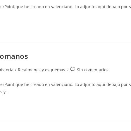
la
werPoint que he creado en valenciano. Lo adjunto aquí debajo por s
entrada:
rromanos
Comentarios
istoria
/
Resúmenes y esquemas
Sin comentarios
de
la
werPoint que he creado en valenciano. Lo adjunto aquí debajo por s
entrada:
es y…