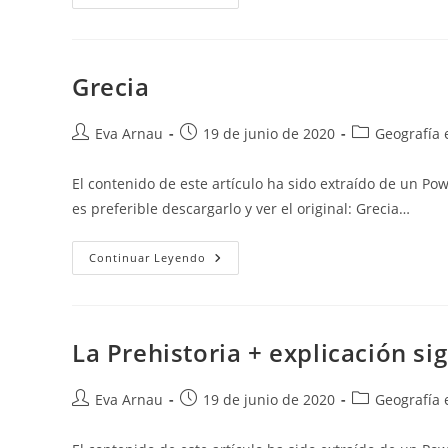
Del
Cuerpo,
Have/has
Got
Haven’t/hasn’t
Got
Grecia
Y
Sus
Respuestas
Cortas,
Autor
Publicación
Categoría
Eva Arnau
19 de junio de 2020
Geografía e
Preguntas
de
de
de
De
Sí
la
la
la
El contenido de este artículo ha sido extraído de un Po
Y
entrada:
entrada:
entrada:
No,
es preferible descargarlo y ver el original: Grecia…
Preguntas
De
Wh-.
Grecia
Continuar Leyendo
La Prehistoria + explicación si
Autor
Publicación
Categoría
Eva Arnau
19 de junio de 2020
Geografía e
de
de
de
la
la
la