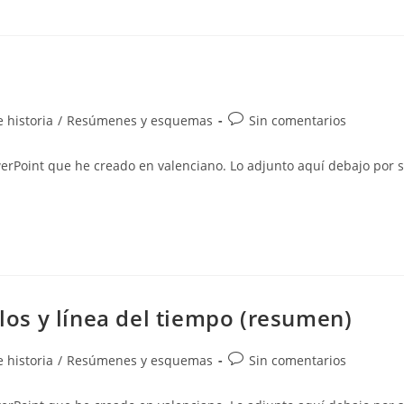
Comentarios
 historia
/
Resúmenes y esquemas
Sin comentarios
de
la
werPoint que he creado en valenciano. Lo adjunto aquí debajo por s
entrada:
glos y línea del tiempo (resumen)
Comentarios
 historia
/
Resúmenes y esquemas
Sin comentarios
de
la