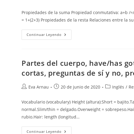
de
de
de
la
la
la
Propiedades de la suma Propiedad conmutativa: a+b /=/ b
entrada:
entrada:
entrada:
= 1+(2+3) Propiedades de la resta Relaciones entre la 
Propiedades:
Continuar Leyendo
Suma,
Resta,
Multiplicación,
División
Y
Potencia.
Partes del cuerpo, have/has go
cortas, preguntas de sí y no, p
Autor
Publicación
Categoría
Eva Arnau
20 de junio de 2020
Inglés
/
Re
de
de
de
la
la
la
Vocabulario (vocabulary) Height (altura):Short = bajito.T
entrada:
entrada:
entrada:
normal.Slim/thin = delgado.Overweight = sobrepeso.Hair:
rubio.Hair: length (longitud…
Partes
Continuar Leyendo