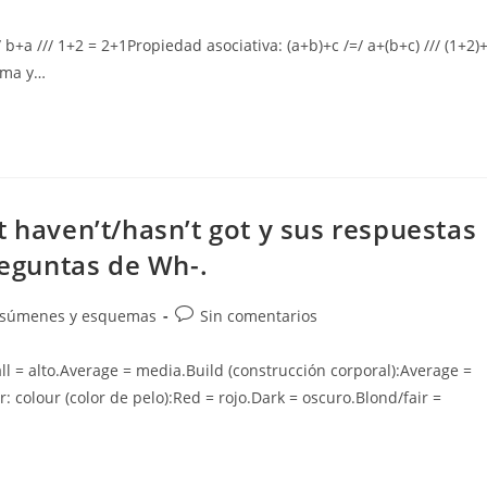
de
la
+a /// 1+2 = 2+1Propiedad asociativa: (a+b)+c /=/ a+(b+c) /// (1+2)
entrada:
suma y…
t haven’t/hasn’t got y sus respuestas
reguntas de Wh-.
Comentarios
súmenes y esquemas
Sin comentarios
de
la
all = alto.Average = media.Build (construcción corporal):Average =
entrada:
 colour (color de pelo):Red = rojo.Dark = oscuro.Blond/fair =