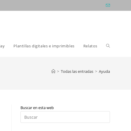
Alternar
lay
Plantillas digitales e imprimibles
Relatos
búsqueda
>
Todas las entradas
>
Ayuda
de
Buscar en esta web
la
Pulsa
Escape
para