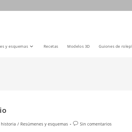
es y esquemas
Recetas
Modelos 3D
Guiones de rolep
io
Comentarios
 historia
/
Resúmenes y esquemas
Sin comentarios
de