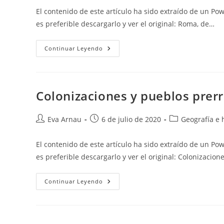
la
la
la
El contenido de este artículo ha sido extraído de un Po
entrada:
entrada:
entrada:
es preferible descargarlo y ver el original: Roma, de…
Roma,
Continuar Leyendo
De
La
República
Al
Imperio
Colonizaciones y pueblos pre
Autor
Publicación
Categoría
Eva Arnau
6 de julio de 2020
Geografía e h
de
de
de
la
la
la
El contenido de este artículo ha sido extraído de un Po
entrada:
entrada:
entrada:
es preferible descargarlo y ver el original: Colonizacion
Colonizaciones
Continuar Leyendo
Y
Pueblos
Prerromanos