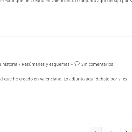
werPoint que he creado en valenciano. Lo adjunto aquí debajo por s
entrada:
Comentarios
 historia
/
Resúmenes y esquemas
Sin comentarios
de
la
rd que he creado en valenciano. Lo adjunto aquí debajo por si es
entrada: