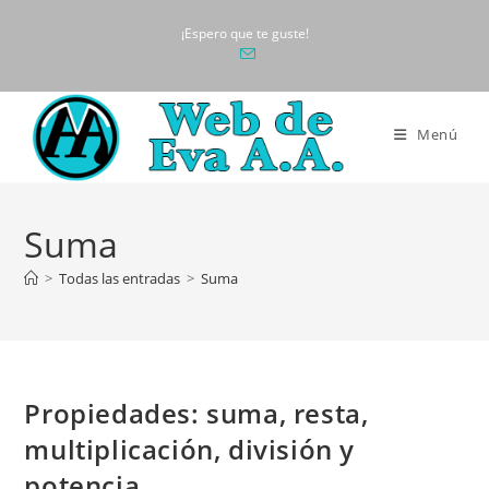
Ir
¡Espero que te guste!
al
contenido
Menú
Suma
>
Todas las entradas
>
Suma
Propiedades: suma, resta,
multiplicación, división y
potencia.