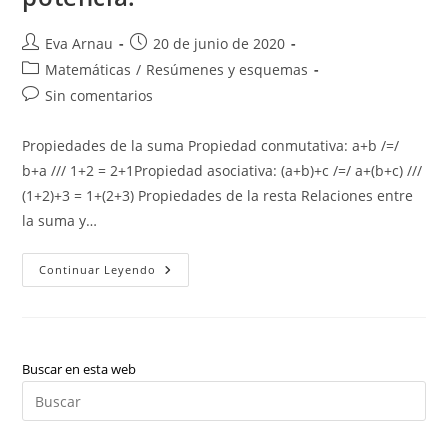
Autor
Publicación
Eva Arnau
20 de junio de 2020
de
de
Categoría
Matemáticas
/
Resúmenes y esquemas
la
la
de
Comentarios
Sin comentarios
entrada:
entrada:
la
de
entrada:
la
Propiedades de la suma Propiedad conmutativa: a+b /=/
entrada:
b+a /// 1+2 = 2+1Propiedad asociativa: (a+b)+c /=/ a+(b+c) ///
(1+2)+3 = 1+(2+3) Propiedades de la resta Relaciones entre
la suma y…
Propiedades:
Continuar Leyendo
Suma,
Resta,
Multiplicación,
División
Y
Potencia.
Buscar en esta web
Pul
Es
par