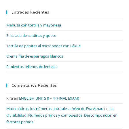
par
Entradas Recientes
cer
el
Merluza con tortilla y mayonesa
pan
de
Ensalada de sardinas y queso
bú
Tortilla de patatas al microondas con Lékué
Crema fría de espárragos blancos
Pimientos rellenos de lentejas
Comentarios Recientes
Kira
en
ENGLISH UNITS 0 – 4 (FINAL EXAM)
Matemáticas: los números naturales – Web de Eva Arnau
en
La
divisibilidad. Números primos y compuestos. Descomposición en
factores primos.