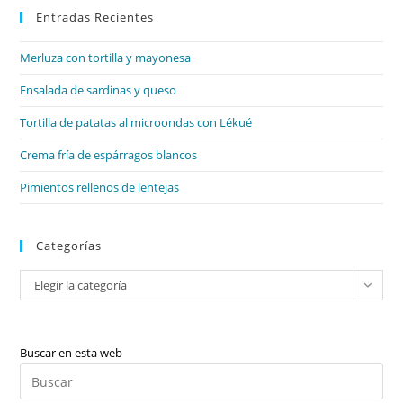
Entradas Recientes
cer
el
Merluza con tortilla y mayonesa
pan
de
Ensalada de sardinas y queso
bú
Tortilla de patatas al microondas con Lékué
Crema fría de espárragos blancos
Pimientos rellenos de lentejas
Categorías
Categorías
Elegir la categoría
Buscar en esta web
Pul
Es