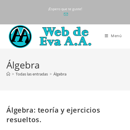
Ir
¡Espero que te guste!
al
contenido
Menú
Álgebra
>
Todas las entradas
>
Álgebra
Álgebra: teoría y ejercicios
resueltos.