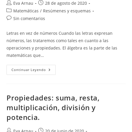
Autor
Publicación
Eva Arnau
28 de agosto de 2020
de
de
Categoría
Matemáticas
/
Resúmenes y esquemas
la
la
de
Comentarios
Sin comentarios
entrada:
entrada:
la
de
entrada:
la
Letras en vez de números Cuando las letras expresan
entrada:
números, las trataremos como tales en cuanto a las
operaciones y propiedades. El álgebra es la parte de las
matemáticas que…
Álgebra:
Continuar Leyendo
Teoría
Y
Ejercicios
Resueltos.
Propiedades: suma, resta,
multiplicación, división y
potencia.
Autor
Publicación
Eva Arnau
20 de junio de 2020