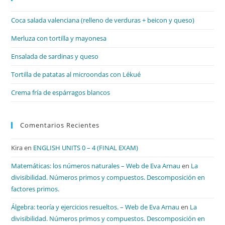
el
Coca salada valenciana (relleno de verduras + beicon y queso)
pan
de
Merluza con tortilla y mayonesa
bú
Ensalada de sardinas y queso
Tortilla de patatas al microondas con Lékué
Crema fría de espárragos blancos
Comentarios Recientes
Kira
en
ENGLISH UNITS 0 – 4 (FINAL EXAM)
Matemáticas: los números naturales – Web de Eva Arnau
en
La
divisibilidad. Números primos y compuestos. Descomposición en
factores primos.
Álgebra: teoría y ejercicios resueltos. – Web de Eva Arnau
en
La
divisibilidad. Números primos y compuestos. Descomposición en