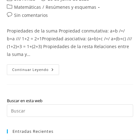
de
de
Categoría
Matemáticas
/
Resúmenes y esquemas
la
la
de
Comentarios
Sin comentarios
entrada:
entrada:
la
de
entrada:
la
Propiedades de la suma Propiedad conmutativa: a+b /=/
entrada:
b+a /// 1+2 = 2+1Propiedad asociativa: (a+b)+c /=/ a+(b+c) ///
(1+2)+3 = 1+(2+3) Propiedades de la resta Relaciones entre
la suma y…
Propiedades:
Continuar Leyendo
Suma,
Resta,
Multiplicación,
División
Y
Potencia.
Buscar en esta web
Pul
Es
par
Entradas Recientes
cer
el