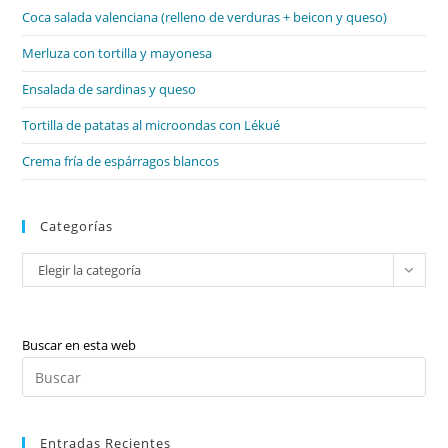
Coca salada valenciana (relleno de verduras + beicon y queso)
pan
de
Merluza con tortilla y mayonesa
bú
Ensalada de sardinas y queso
Tortilla de patatas al microondas con Lékué
Crema fría de espárragos blancos
Categorías
Categorías
Elegir la categoría
Buscar en esta web
Pul
Es
par
Entradas Recientes
cer