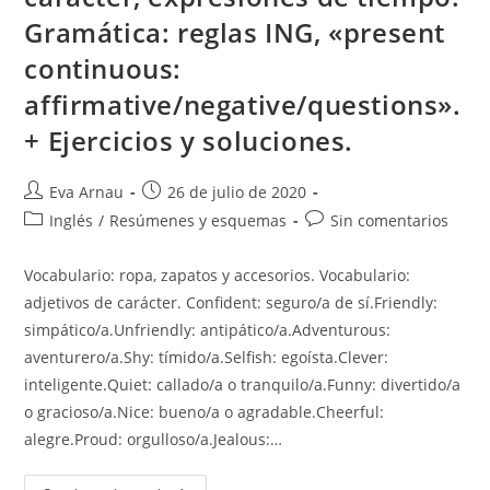
Gramática: reglas ING, «present
continuous:
affirmative/negative/questions».
+ Ejercicios y soluciones.
Autor
Publicación
Eva Arnau
26 de julio de 2020
de
de
Categoría
Comentarios
Inglés
/
Resúmenes y esquemas
Sin comentarios
la
la
de
de
entrada:
entrada:
la
la
Vocabulario: ropa, zapatos y accesorios. Vocabulario:
entrada:
entrada:
adjetivos de carácter. Confident: seguro/a de sí.Friendly:
simpático/a.Unfriendly: antipático/a.Adventurous:
aventurero/a.Shy: tímido/a.Selfish: egoísta.Clever:
inteligente.Quiet: callado/a o tranquilo/a.Funny: divertido/a
o gracioso/a.Nice: bueno/a o agradable.Cheerful:
alegre.Proud: orgulloso/a.Jealous:…