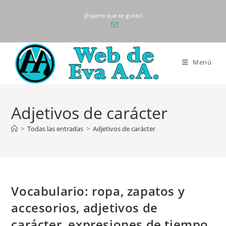
Ir
¡Espero que te guste!
al
contenido
Menú
Adjetivos de carácter
>
Todas las entradas
>
Adjetivos de carácter
Vocabulario: ropa, zapatos y
accesorios, adjetivos de
carácter, expresiones de tiempo.