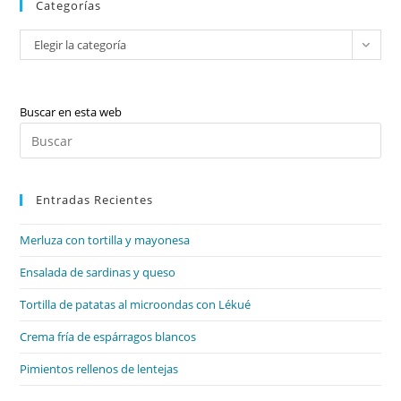
Categorías
Categorías
Elegir la categoría
Buscar en esta web
Pul
Es
par
Entradas Recientes
cer
el
Merluza con tortilla y mayonesa
pan
de
Ensalada de sardinas y queso
bú
Tortilla de patatas al microondas con Lékué
Crema fría de espárragos blancos
Pimientos rellenos de lentejas