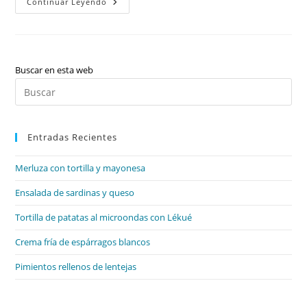
Vocabulario:
Continuar Leyendo
Ropa,
Zapatos
Y
Accesorios,
Adjetivos
De
Carácter,
Buscar en esta web
Expresiones
Pul
De
Tiempo.
Es
Gramática:
Reglas
par
ING,
«present
Entradas Recientes
cer
Continuous:
el
Affirmative/negative/questions».
+
Merluza con tortilla y mayonesa
pan
Ejercicios
Y
de
Ensalada de sardinas y queso
Soluciones.
bú
Tortilla de patatas al microondas con Lékué
Crema fría de espárragos blancos
Pimientos rellenos de lentejas