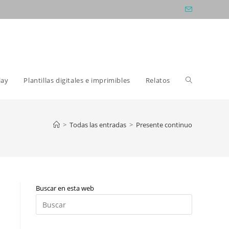
Alternar
lay
Plantillas digitales e imprimibles
Relatos
búsqueda
>
Todas las entradas
>
Presente continuo
de
Buscar en esta web
la
Pulsa
:
Escape
para