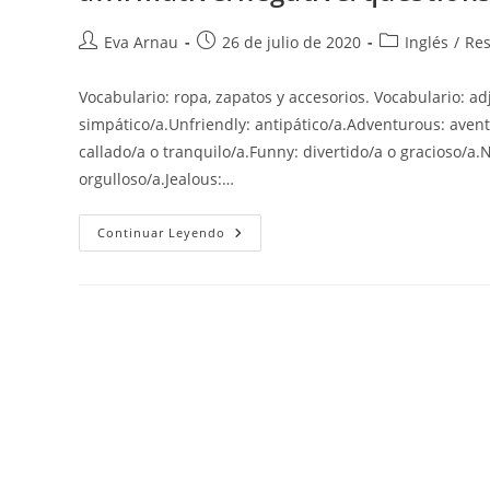
Autor
Publicación
Categoría
Eva Arnau
26 de julio de 2020
Inglés
/
Re
de
de
de
la
la
la
Vocabulario: ropa, zapatos y accesorios. Vocabulario: adj
entrada:
entrada:
entrada:
simpático/a.Unfriendly: antipático/a.Adventurous: aventu
callado/a o tranquilo/a.Funny: divertido/a o gracioso/a.
orgulloso/a.Jealous:…
Vocabulario:
Continuar Leyendo
Ropa,
Zapatos
Y
Accesorios,
Adjetivos
De
Carácter,
Expresiones
De
Tiempo.
Gramática:
Reglas
ING,
«present
Continuous:
Affirmative/negative/questions