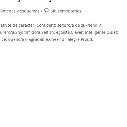
Comentarios
súmenes y esquemas
Sin comentarios
de
la
etivos de carácter. Confident: seguro/a de sí.Friendly:
entrada:
rero/a.Shy: tímido/a.Selfish: egoísta.Clever: inteligente.Quiet:
Nice: bueno/a o agradable.Cheerful: alegre.Proud:
».