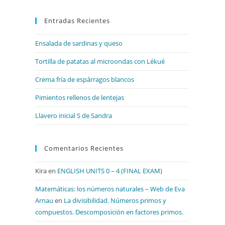
para
Entradas Recientes
cerrar
el
Ensalada de sardinas y queso
panel
de
Tortilla de patatas al microondas con Lékué
búsqueda.
Crema fría de espárragos blancos
Pimientos rellenos de lentejas
Llavero inicial S de Sandra
Comentarios Recientes
Kira
en
ENGLISH UNITS 0 – 4 (FINAL EXAM)
Matemáticas: los números naturales – Web de Eva
Arnau
en
La divisibilidad. Números primos y
compuestos. Descomposición en factores primos.