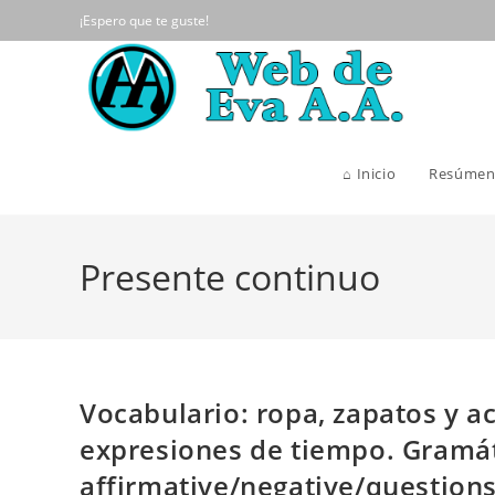
Ir
¡Espero que te guste!
al
contenido
⌂ Inicio
Resúmen
Presente continuo
Vocabulario: ropa, zapatos y ac
expresiones de tiempo. Gramáti
affirmative/negative/questions»