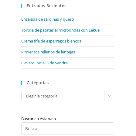
web
Entradas Recientes
cerrar
el
Ensalada de sardinas y queso
panel
de
Tortilla de patatas al microondas con Lékué
búsqueda.
Crema fría de espárragos blancos
Pimientos rellenos de lentejas
Llavero inicial S de Sandra
Categorías
Categorías
Elegir la categoría
Buscar en esta web
Pulsa
Escape