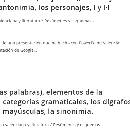
ntonimia, los personajes, l y l·l
lenciana y literatura
/
Resúmenes y esquemas
o de una presentación que he hecho con PowerPoint: Valencià:
ntación de Google…
as palabras), elementos de la
 categorías gramaticales, los dígrafo
s mayúsculas, la sinonimia.
a
a valenciana y literatura
/
Resúmenes y esquemas