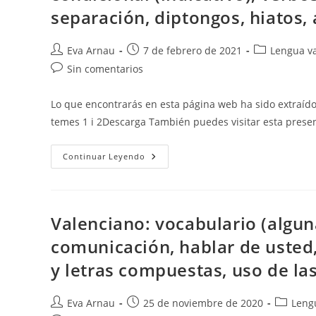
separación, diptongos, hiatos, a
Autor
Publicación
Categoría
Eva Arnau
7 de febrero de 2021
Lengua va
de
de
de
Comentarios
Sin comentarios
la
la
la
de
entrada:
entrada:
entrada:
la
Lo que encontrarás en esta página web ha sido extraíd
entrada:
temes 1 i 2Descarga También puedes visitar esta prese
Valenciano:
Continuar Leyendo
Vocabulario,
Calaix/caixó,
Beure/veure,
Novela,
Las
Voces
Valenciano: vocabulario (algun
De
La
comunicación, hablar de usted,
Narración,
Pronombres
y letras compuestas, uso de la
Fuertes/débiles,
Verbos
Futuro
Y
Autor
Publicación
Categorí
Eva Arnau
25 de noviembre de 2020
Lengu
Condicional
(indicativo),