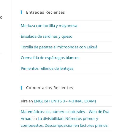
para
Entradas Recientes
cerrar
do
el
Merluza con tortilla y mayonesa
panel
de
Ensalada de sardinas y queso
búsqueda.
Tortilla de patatas al microondas con Lékué
Crema fría de espárragos blancos
Pimientos rellenos de lentejas
Comentarios Recientes
Kira
en
ENGLISH UNITS 0 – 4 (FINAL EXAM)
Matemáticas: los números naturales – Web de Eva
Arnau
en
La divisibilidad. Números primos y
compuestos. Descomposición en factores primos.