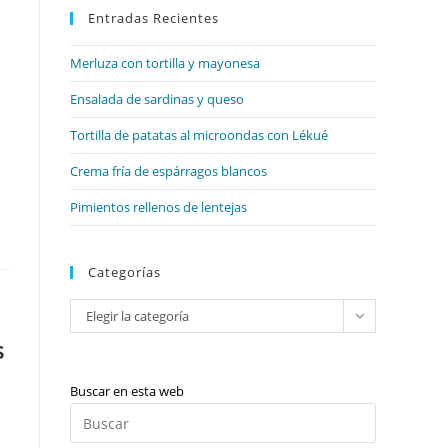
web
Entradas Recientes
cerrar
el
Merluza con tortilla y mayonesa
panel
de
Ensalada de sardinas y queso
búsqueda.
Tortilla de patatas al microondas con Lékué
Crema fría de espárragos blancos
Pimientos rellenos de lentejas
Categorías
Categorías
Elegir la categoría
s
Buscar en esta web
Pulsa
Escape