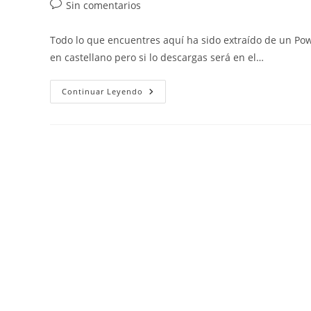
de
de
de
Comentarios
Sin comentarios
Verbos
la
la
la
Presente
de
(subjuntivo),
entrada:
entrada:
entrada:
la
Sílabas
Todo lo que encuentres aquí ha sido extraído de un Pow
Y
entrada:
Separación,
en castellano pero si lo descargas será en el…
Diptongos,
Hiatos,
Antonimia,
Valenciano:
Continuar Leyendo
Los
Vocabulario
Personajes,
(algunas
L
Palabras),
Y
Elementos
L·l
De
La
Comunicación,
Hablar
De
Usted,
Categorías
Gramaticales,
Los
Dígrafos
Y
Letras
Compuestas,
Uso
De
Las
Mayúsculas,
La