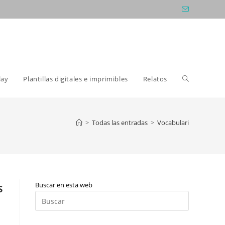
Alternar
lay
Plantillas digitales e imprimibles
Relatos
búsqueda
>
Todas las entradas
>
Vocabulari
de
s
Buscar en esta web
la
Pulsa
Escape
para