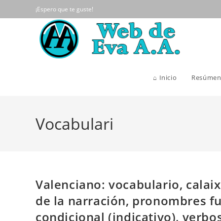
Ir
¡Espero que te guste!
al
contenido
⌂ Inicio
Resúmen
Vocabulari
Valenciano: vocabulario, calaix
de la narración, pronombres fu
condicional (indicativo), verbo