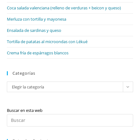
el
Coca salada valenciana (relleno de verduras + beicon y queso)
pan
de
Merluza con tortilla y mayonesa
bú
Ensalada de sardinas y queso
Tortilla de patatas al microondas con Lékué
Crema fría de espárragos blancos
Categorías
Categorías
Elegir la categoría
Buscar en esta web
Pul
Es
par