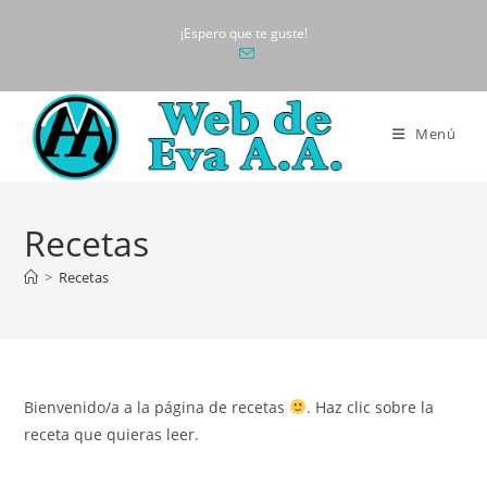
Ir
¡Espero que te guste!
al
contenido
Menú
Recetas
>
Recetas
Bienvenido/a a la página de recetas
. Haz clic sobre la
receta que quieras leer.