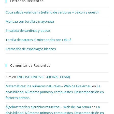
Entradas Recientes
cer
el
Coca salada valenciana (relleno de verduras + beicon y queso)
pan
de
Merluza con tortilla y mayonesa
bú
Ensalada de sardinas y queso
Tortilla de patatas al microondas con Lékué
Crema fría de espárragos blancos
Comentarios Recientes
Kira
en
ENGLISH UNITS 0 – 4 (FINAL EXAM)
Matemáticas: los números naturales – Web de Eva Arnau
en
La
divisibilidad. Números primos y compuestos. Descomposición en
factores primos.
Álgebra: teoría y ejercicios resueltos. – Web de Eva Arnau
en
La
divisibilidad. Números primos y compuestos. Descomposición en