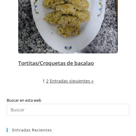
Tortitas/Croquetas de bacalao
1
2
Entradas siguientes »
Buscar en esta web
Pul
Es
par
Entradas Recientes
cer