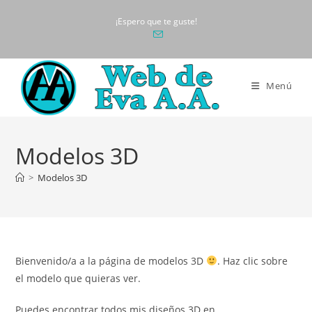
Ir
¡Espero que te guste!
al
contenido
Menú
Modelos 3D
>
Modelos 3D
Bienvenido/a a la página de modelos 3D
. Haz clic sobre
el modelo que quieras ver.
Puedes encontrar todos mis diseños 3D en