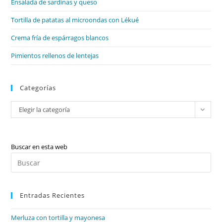
Ensalada de sardinas y queso
bú
Tortilla de patatas al microondas con Lékué
Crema fría de espárragos blancos
Pimientos rellenos de lentejas
Categorías
Categorías
Elegir la categoría
Buscar en esta web
Pul
Es
par
Entradas Recientes
cer
el
Merluza con tortilla y mayonesa
pan