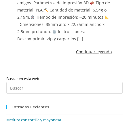
amigos. Parámetros de impresión 3D
Tipo de
material: PLA.
Cantidad de material: 6.54g o
2.19m.
Tiempo de impresión: ~20 minutos.
Dimensiones: 35mm alto x 22.75mm ancho x
2.5mm profundo.
Instrucciones:
Descomprimir .zip y cargar los […]
Continuar leyendo
Buscar en esta web
Pul
Es
par
Entradas Recientes
cer
el
Merluza con tortilla y mayonesa
pan
de