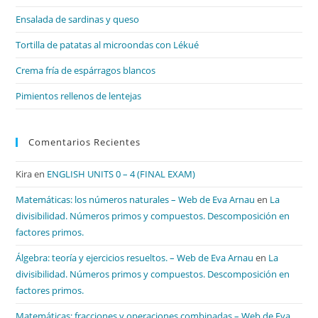
de
Ensalada de sardinas y queso
bú
Tortilla de patatas al microondas con Lékué
Crema fría de espárragos blancos
Pimientos rellenos de lentejas
Comentarios Recientes
Kira
en
ENGLISH UNITS 0 – 4 (FINAL EXAM)
Matemáticas: los números naturales – Web de Eva Arnau
en
La
divisibilidad. Números primos y compuestos. Descomposición en
factores primos.
Álgebra: teoría y ejercicios resueltos. – Web de Eva Arnau
en
La
divisibilidad. Números primos y compuestos. Descomposición en
factores primos.
Matemáticas: fracciones y operaciones combinadas – Web de Eva