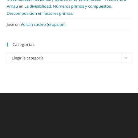
Arnau
en
La divisibilidad. Números primos y compuestos.
Descomposición en factores primos.
José
en
Volcán casero (erupción)
Categorías
Categorías
Elegir la categoría