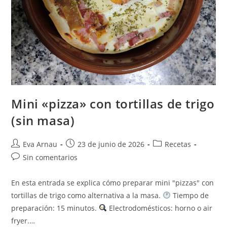
Mini «pizza» con tortillas de trigo
(sin masa)
Autor
Publicación
Categoría
Eva Arnau
23 de junio de 2026
Recetas
de
de
de
Comentarios
Sin comentarios
la
la
la
de
entrada:
entrada:
entrada:
la
En esta entrada se explica cómo preparar mini "pizzas" con
entrada:
tortillas de trigo como alternativa a la masa.
Tiempo de
preparación: 15 minutos.
Electrodomésticos: horno o air
fryer.…