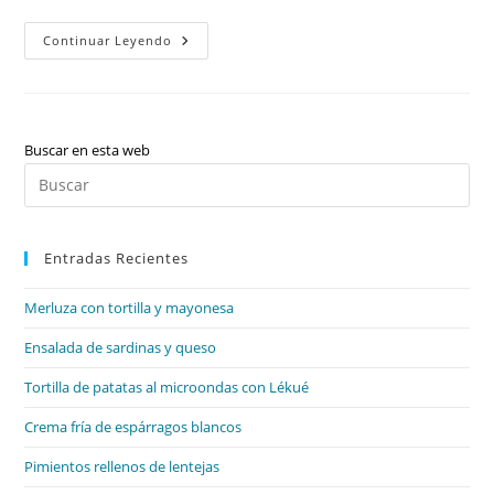
Mini
Continuar Leyendo
«pizza»
Con
Tortillas
De
Trigo
(sin
Masa)
Buscar en esta web
Pul
Es
par
Entradas Recientes
cer
el
Merluza con tortilla y mayonesa
pan
de
Ensalada de sardinas y queso
bú
Tortilla de patatas al microondas con Lékué
Crema fría de espárragos blancos
Pimientos rellenos de lentejas