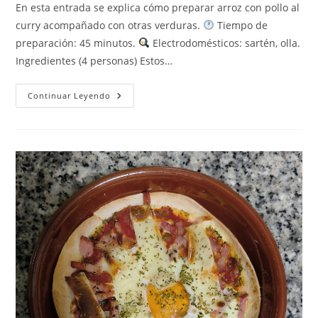
la
En esta entrada se explica cómo preparar arroz con pollo al
entrada:
curry acompañado con otras verduras.
Tiempo de
preparación: 45 minutos.
Electrodomésticos: sartén, olla.
Ingredientes (4 personas) Estos…
Arroz
Continuar Leyendo
Con
Pollo
Al
Curry