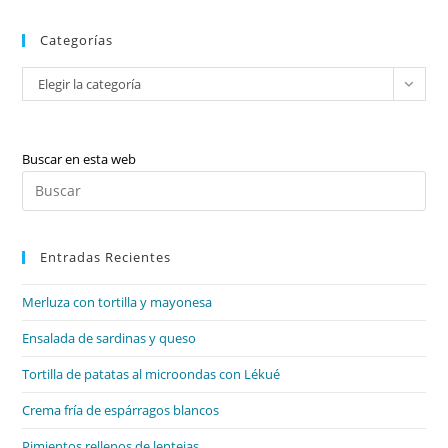
Categorías
Categorías
Elegir la categoría
Buscar en esta web
Pul
Es
par
Entradas Recientes
cer
el
Merluza con tortilla y mayonesa
pan
de
Ensalada de sardinas y queso
bú
Tortilla de patatas al microondas con Lékué
Crema fría de espárragos blancos
Pimientos rellenos de lentejas