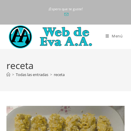
Ir
¡Espero que te guste!
al
contenido
Menú
receta
>
Todas las entradas
>
receta