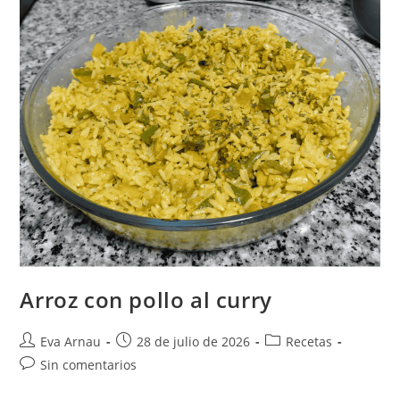
Arroz con pollo al curry
Autor
Publicación
Categoría
Eva Arnau
28 de julio de 2026
Recetas
de
de
de
Comentarios
Sin comentarios
la
la
la
de
entrada:
entrada:
entrada: