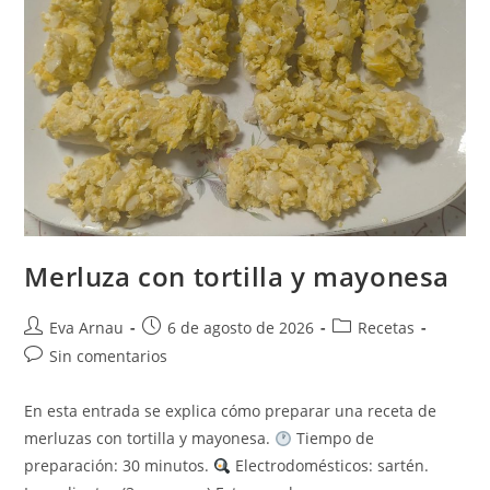
Merluza con tortilla y mayonesa
Autor
Publicación
Categoría
Eva Arnau
6 de agosto de 2026
Recetas
de
de
de
Comentarios
Sin comentarios
la
la
la
de
entrada:
entrada:
entrada:
la
En esta entrada se explica cómo preparar una receta de
entrada:
merluzas con tortilla y mayonesa.
Tiempo de
preparación: 30 minutos.
Electrodomésticos: sartén.