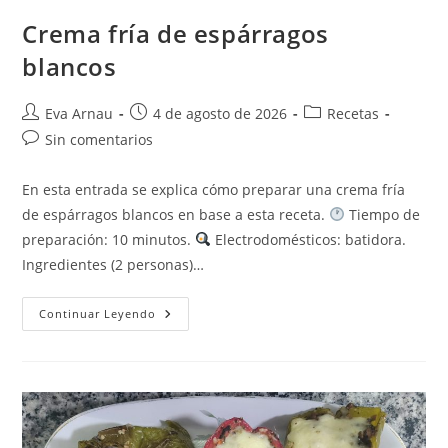
Crema fría de espárragos
blancos
Autor
Publicación
Categoría
Eva Arnau
4 de agosto de 2026
Recetas
de
de
de
Comentarios
Sin comentarios
la
la
la
de
entrada:
entrada:
entrada:
la
En esta entrada se explica cómo preparar una crema fría
entrada:
de espárragos blancos en base a esta receta.
Tiempo de
preparación: 10 minutos.
Electrodomésticos: batidora.
Ingredientes (2 personas)…
Crema
Continuar Leyendo
Fría
De
Espárragos
Blancos