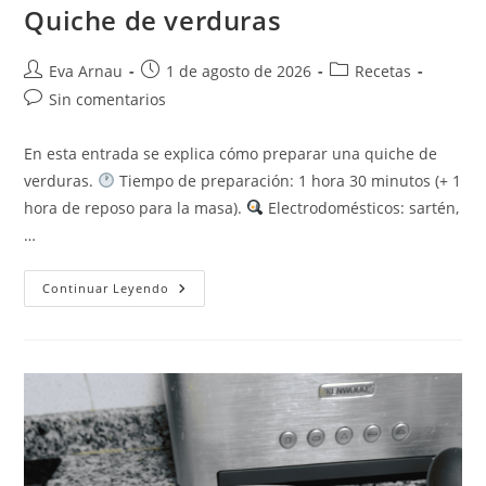
Quiche de verduras
Autor
Publicación
Categoría
Eva Arnau
1 de agosto de 2026
Recetas
de
de
de
Comentarios
Sin comentarios
la
la
la
de
entrada:
entrada:
entrada:
la
En esta entrada se explica cómo preparar una quiche de
entrada:
verduras.
Tiempo de preparación: 1 hora 30 minutos (+ 1
hora de reposo para la masa).
Electrodomésticos: sartén,
…
Quiche
Continuar Leyendo
De
Verduras