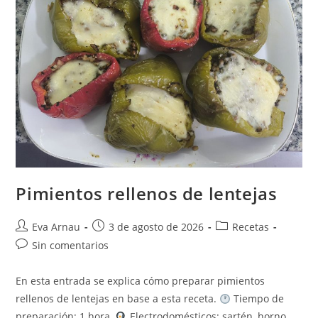
Pimientos rellenos de lentejas
Autor
Publicación
Categoría
Eva Arnau
3 de agosto de 2026
Recetas
de
de
de
Comentarios
Sin comentarios
la
la
la
de
entrada:
entrada:
entrada:
la
En esta entrada se explica cómo preparar pimientos
entrada:
rellenos de lentejas en base a esta receta.
Tiempo de
preparación: 1 hora.
Electrodomésticos: sartén, horno.