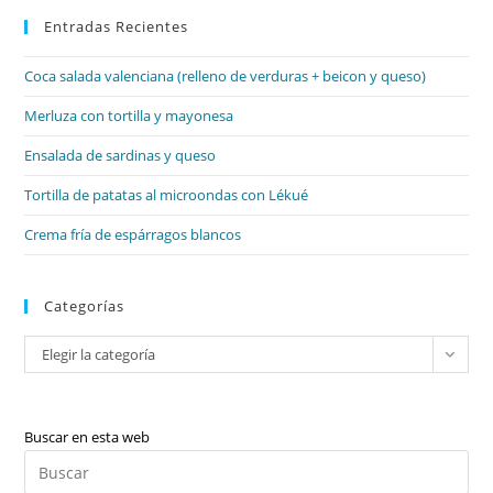
Entradas Recientes
cer
el
Coca salada valenciana (relleno de verduras + beicon y queso)
pan
de
Merluza con tortilla y mayonesa
bú
Ensalada de sardinas y queso
Tortilla de patatas al microondas con Lékué
Crema fría de espárragos blancos
Categorías
Categorías
Elegir la categoría
Buscar en esta web
Pul
Es