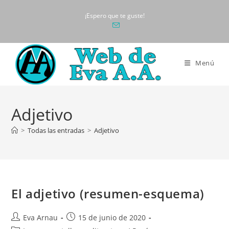
Ir
¡Espero que te guste!
al
contenido
Menú
Adjetivo
>
Todas las entradas
>
Adjetivo
El adjetivo (resumen-esquema)
Autor
Publicación
Eva Arnau
15 de junio de 2020
de
de