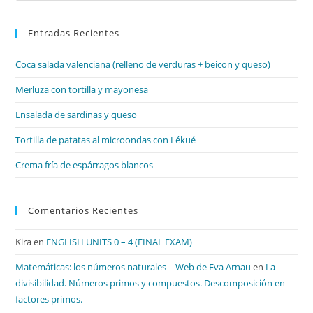
par
Entradas Recientes
cer
el
Coca salada valenciana (relleno de verduras + beicon y queso)
pan
de
Merluza con tortilla y mayonesa
bú
Ensalada de sardinas y queso
Tortilla de patatas al microondas con Lékué
Crema fría de espárragos blancos
Comentarios Recientes
Kira
en
ENGLISH UNITS 0 – 4 (FINAL EXAM)
Matemáticas: los números naturales – Web de Eva Arnau
en
La
divisibilidad. Números primos y compuestos. Descomposición en
factores primos.