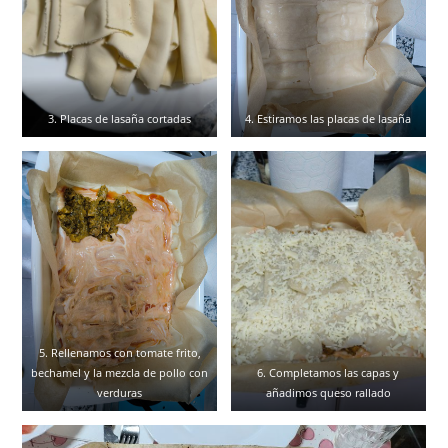
3. Placas de lasaña cortadas
4. Estiramos las placas de lasaña
5. Rellenamos con tomate frito,
bechamel y la mezcla de pollo con
6. Completamos las capas y
verduras
añadimos queso rallado