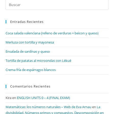
Pul
Es
par
Entradas Recientes
cer
el
Coca salada valenciana (relleno de verduras + beicon y queso)
pan
de
Merluza con tortilla y mayonesa
bú
Ensalada de sardinas y queso
Tortilla de patatas al microondas con Lékué
Crema fría de espárragos blancos
Comentarios Recientes
Kira
en
ENGLISH UNITS 0 – 4 (FINAL EXAM)
Matemáticas: los números naturales – Web de Eva Arnau
en
La
divisibilidad. Números primos y compuestos. Descomposición en