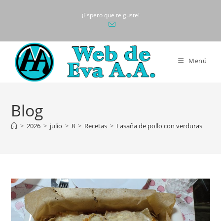
Ir
¡Espero que te guste!
al
contenido
Menú
Blog
>
2026
>
julio
>
8
>
Recetas
>
Lasaña de pollo con verduras