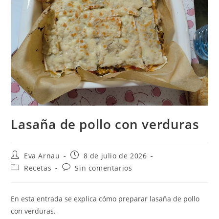
Lasaña de pollo con verduras
Autor
Publicación
Eva Arnau
8 de julio de 2026
de
de
Categoría
Comentarios
Recetas
Sin comentarios
la
la
de
de
entrada:
entrada:
la
la
entrada:
entrada:
En esta entrada se explica cómo preparar lasaña de pollo
con verduras.