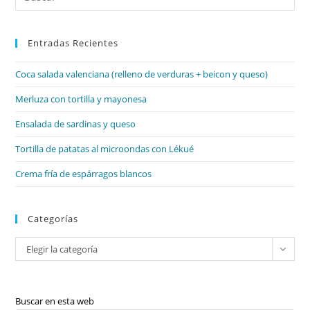
Es
par
Entradas Recientes
cer
el
Coca salada valenciana (relleno de verduras + beicon y queso)
pan
de
Merluza con tortilla y mayonesa
bú
Ensalada de sardinas y queso
Tortilla de patatas al microondas con Lékué
Crema fría de espárragos blancos
Categorías
Categorías
Elegir la categoría
Buscar en esta web