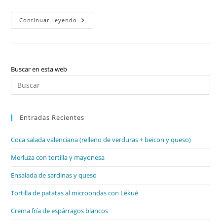
Valenciano:
Continuar Leyendo
Vocabulario,
Calaix/caixó,
Beure/veure,
Novela,
Las
Voces
De
Buscar en esta web
La
Pul
Narración,
Pronombres
Es
Fuertes/débiles,
Verbos
par
Futuro
Y
Entradas Recientes
cer
Condicional
el
(indicativo),
Verbos
Coca salada valenciana (relleno de verduras + beicon y queso)
pan
Presente
(subjuntivo),
de
Merluza con tortilla y mayonesa
Sílabas
Y
bú
Separación,
Ensalada de sardinas y queso
Diptongos,
Hiatos,
Antonimia,
Tortilla de patatas al microondas con Lékué
Los
Personajes,
Crema fría de espárragos blancos
L
Y