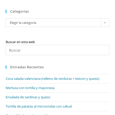
L·l
Categorías
Categorías
Elegir la categoría
Buscar en esta web
Pul
Es
par
Entradas Recientes
cer
el
Coca salada valenciana (relleno de verduras + beicon y queso)
pan
de
Merluza con tortilla y mayonesa
bú
Ensalada de sardinas y queso
Tortilla de patatas al microondas con Lékué