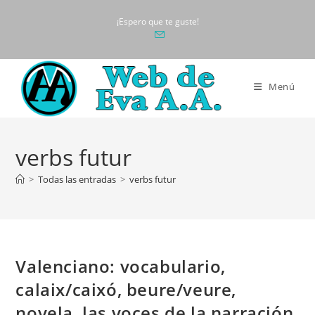
Ir
¡Espero que te guste!
al
contenido
Menú
verbs futur
>
Todas las entradas
>
verbs futur
Valenciano: vocabulario,
calaix/caixó, beure/veure,
novela, las voces de la narración,