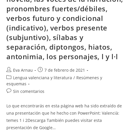
pronombres fuertes/débiles,
verbos futuro y condicional
(indicativo), verbos presente
(subjuntivo), sílabas y
separación, diptongos, hiatos,
antonimia, los personajes, l y l·l
Autor
Publicación
Eva Arnau
7 de febrero de 2021
de
de
Categoría
Lengua valenciana y literatura
/
Resúmenes y
la
la
de
esquemas
entrada:
entrada:
la
Comentarios
Sin comentarios
entrada:
de
la
Lo que encontrarás en esta página web ha sido extraído de
entrada:
una presentación que he hecho con PowerPoint: Valencià:
temes 1 i 2Descarga También puedes visitar esta
presentación de Google…