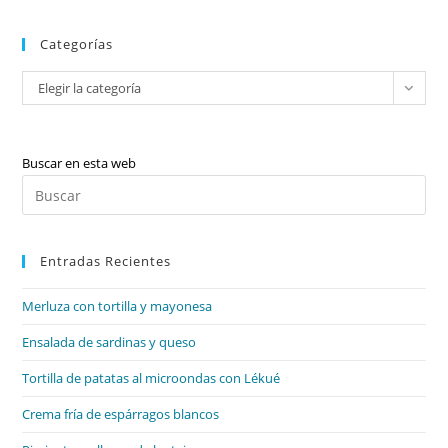
L·l
Categorías
Categorías
Elegir la categoría
Buscar en esta web
Pul
Es
par
Entradas Recientes
cer
el
Merluza con tortilla y mayonesa
pan
de
Ensalada de sardinas y queso
bú
Tortilla de patatas al microondas con Lékué
Crema fría de espárragos blancos