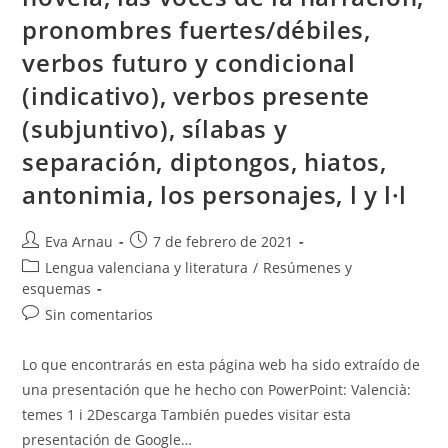
pronombres fuertes/débiles,
verbos futuro y condicional
(indicativo), verbos presente
(subjuntivo), sílabas y
separación, diptongos, hiatos,
antonimia, los personajes, l y l·l
Autor
Publicación
Eva Arnau
7 de febrero de 2021
de
de
Categoría
Lengua valenciana y literatura
/
Resúmenes y
la
la
de
esquemas
entrada:
entrada:
la
Comentarios
Sin comentarios
entrada:
de
la
Lo que encontrarás en esta página web ha sido extraído de
entrada:
una presentación que he hecho con PowerPoint: Valencià:
temes 1 i 2Descarga También puedes visitar esta
presentación de Google…