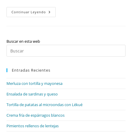
Valenciano:
Continuar Leyendo
Vocabulario,
Calaix/caixó,
Beure/veure,
Novela,
Las
Voces
De
Buscar en esta web
La
Pul
Narración,
Pronombres
Es
Fuertes/débiles,
Verbos
par
Futuro
Y
Entradas Recientes
cer
Condicional
el
(indicativo),
Verbos
Merluza con tortilla y mayonesa
pan
Presente
(subjuntivo),
de
Ensalada de sardinas y queso
Sílabas
Y
bú
Separación,
Tortilla de patatas al microondas con Lékué
Diptongos,
Hiatos,
Antonimia,
Crema fría de espárragos blancos
Los
Personajes,
Pimientos rellenos de lentejas
L
Y