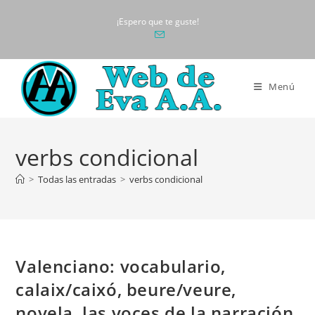
Ir
¡Espero que te guste!
al
contenido
Menú
verbs condicional
>
Todas las entradas
>
verbs condicional
Valenciano: vocabulario,
calaix/caixó, beure/veure,
novela, las voces de la narración,