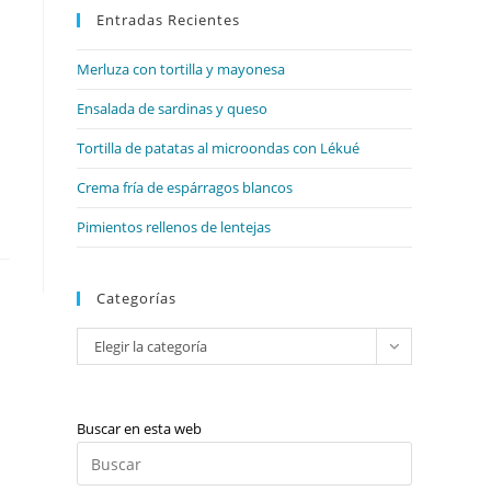
web
Entradas Recientes
cerrar
el
Merluza con tortilla y mayonesa
panel
de
Ensalada de sardinas y queso
búsqueda.
Tortilla de patatas al microondas con Lékué
Crema fría de espárragos blancos
Pimientos rellenos de lentejas
Categorías
Categorías
Elegir la categoría
Buscar en esta web
Pulsa
Escape