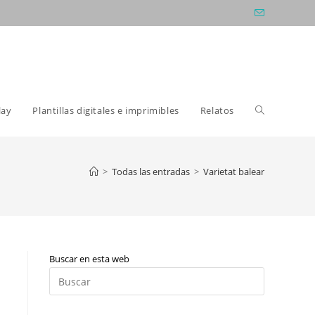
Alternar
lay
Plantillas digitales e imprimibles
Relatos
búsqueda
>
Todas las entradas
>
Varietat balear
de
Buscar en esta web
la
Pulsa
Escape
para