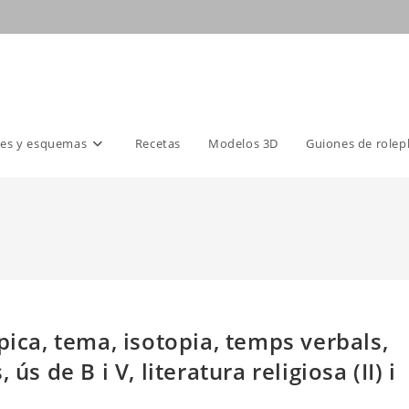
es y esquemas
Recetas
Modelos 3D
Guiones de rolep
pica, tema, isotopia, temps verbals,
ús de B i V, literatura religiosa (II) i