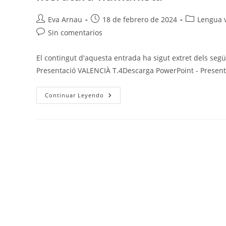
Autor
Publicación
Categoría
Eva Arnau
18 de febrero de 2024
Lengua v
de
de
de
Comentarios
Sin comentarios
la
la
la
de
entrada:
entrada:
entrada:
la
El contingut d'aquesta entrada ha sigut extret dels segü
entrada:
Presentació VALENCIÀ T.4Descarga PowerPoint - Presen
Valenciano
Continuar Leyendo
T.4
–
Variació
Diatòpica,
Tema,
Isotopia,
Temps
Verbals,
Perífrasis
Verbals,
Geosinònims,
Ús
De
B
I
V,
Literatura
Religiosa