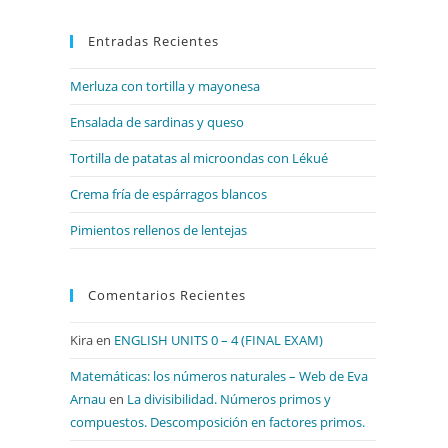
para
Entradas Recientes
cerrar
el
Merluza con tortilla y mayonesa
panel
de
Ensalada de sardinas y queso
búsqueda.
Tortilla de patatas al microondas con Lékué
Crema fría de espárragos blancos
Pimientos rellenos de lentejas
Comentarios Recientes
Kira
en
ENGLISH UNITS 0 – 4 (FINAL EXAM)
Matemáticas: los números naturales – Web de Eva
Arnau
en
La divisibilidad. Números primos y
compuestos. Descomposición en factores primos.