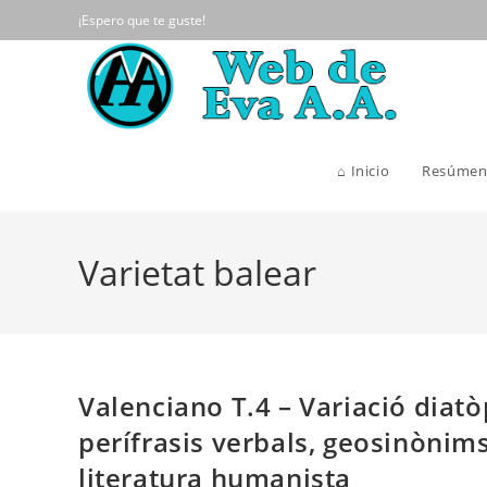
Ir
¡Espero que te guste!
al
contenido
⌂ Inicio
Resúmen
Varietat balear
Valenciano T.4 – Variació diatò
perífrasis verbals, geosinònims, 
literatura humanista