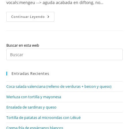
vocals:mengeu --> aguda acabada en diftong, no…
VALENCIÀ
Continuar Leyendo
T.1
–
L’accentuació
(+diacrítics),
La
Dièresi,
E
Buscar en esta web
I
Pul
O
Oberta,
Es
Tipus
I
par
Gèneres
Textuals
Entradas Recientes
cer
(+propietats),
el
Elements
De
Coca salada valenciana (relleno de verduras + beicon y queso)
pan
La
Comunicació,
de
Merluza con tortilla y mayonesa
Funcions
Del
bú
Llenguatge,
Ensalada de sardinas y queso
Concepte
D’oració,
Els
Tortilla de patatas al microondas con Lékué
Gèneres
Literaris,
Crema fría de espárragos blancos