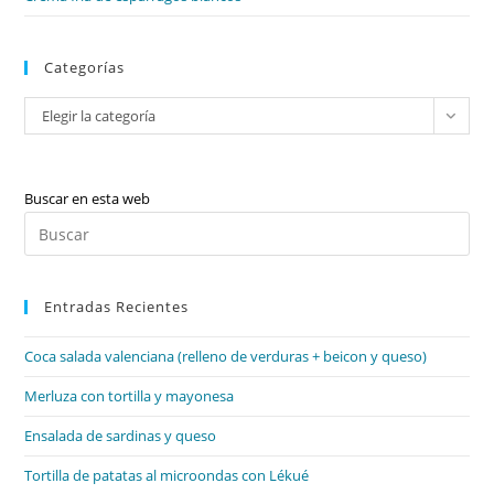
La
Poesia
Trobadoresca
Categorías
Categorías
Elegir la categoría
Buscar en esta web
Pul
Es
par
Entradas Recientes
cer
el
Coca salada valenciana (relleno de verduras + beicon y queso)
pan
de
Merluza con tortilla y mayonesa
bú
Ensalada de sardinas y queso
Tortilla de patatas al microondas con Lékué