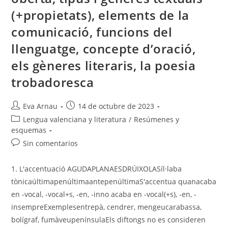
(+propietats), elements de la
comunicació, funcions del
llenguatge, concepte d’oració,
els gèneres literaris, la poesia
trobadoresca
Autor
Publicación
Eva Arnau
14 de octubre de 2023
de
de
Categoría
Lengua valenciana y literatura
/
Resúmenes y
la
la
de
esquemas
entrada:
entrada:
la
Comentarios
Sin comentarios
entrada:
de
la
1. L'accentuació AGUDAPLANAESDRÚIXOLASíl·laba
entrada:
tònicaúltimapenúltimaantepenúltimaS'accentua quanacaba
en -vocal, -vocal+s, -en, -inno acaba en -vocal(+s), -en, -
insempreExemplesentrepà, cendrer, mengeucarabassa,
bolígraf, fumàveupenínsulaEls diftongs no es consideren