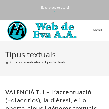
Ir
¡Espero que te guste!
al
contenido
Menú
Tipus textuals
>
Todas las entradas
>
Tipus textuals
VALENCIÀ T.1 – L’accentuació
(+diacrítics), la dièresi, e i o
oberta, tipus i gèneres textuals