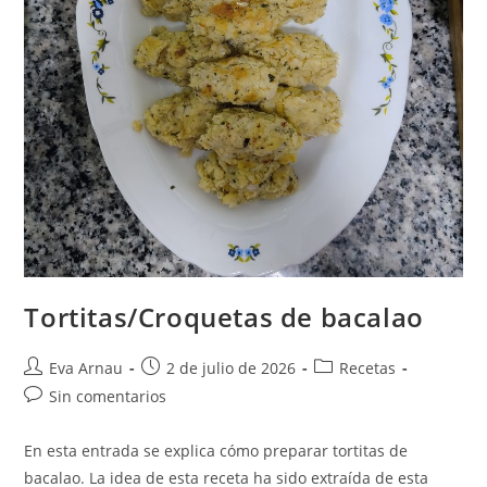
Tortitas/Croquetas de bacalao
Autor
Publicación
Categoría
Eva Arnau
2 de julio de 2026
Recetas
de
de
de
Comentarios
Sin comentarios
la
la
la
de
entrada:
entrada:
entrada:
la
En esta entrada se explica cómo preparar tortitas de
entrada:
bacalao. La idea de esta receta ha sido extraída de esta