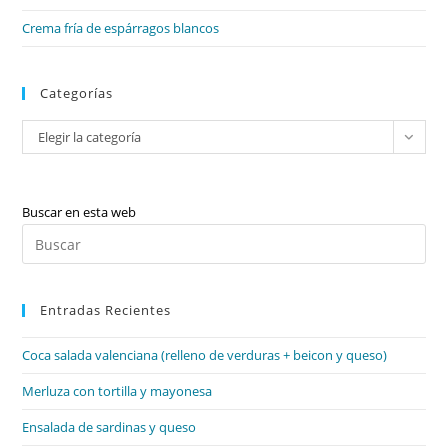
Crema fría de espárragos blancos
Categorías
Categorías
Elegir la categoría
Buscar en esta web
Pul
Es
par
Entradas Recientes
cer
el
Coca salada valenciana (relleno de verduras + beicon y queso)
pan
de
Merluza con tortilla y mayonesa
bú
Ensalada de sardinas y queso