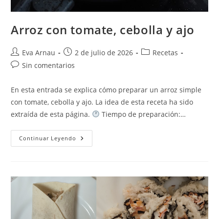
Arroz con tomate, cebolla y ajo
Autor
Publicación
Categoría
Eva Arnau
2 de julio de 2026
Recetas
de
de
de
Comentarios
Sin comentarios
la
la
la
de
entrada:
entrada:
entrada:
la
En esta entrada se explica cómo preparar un arroz simple
entrada:
con tomate, cebolla y ajo. La idea de esta receta ha sido
extraída de esta página.
Tiempo de preparación:…
Arroz
Continuar Leyendo
Con
Tomate,
Cebolla
Y
Ajo