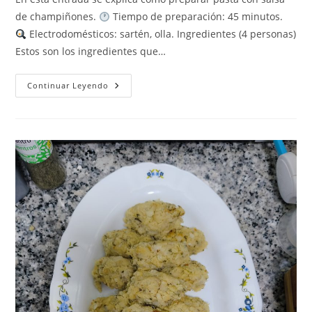
entrada:
de champiñones.
Tiempo de preparación: 45 minutos.
Electrodomésticos: sartén, olla. Ingredientes (4 personas)
Estos son los ingredientes que…
Pasta
Continuar Leyendo
Con
Salsa
De
Champiñones