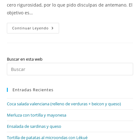
cero rigurosidad, por lo que pido disculpas de antemano. El
objetivo es…
«Sushi»
Continuar Leyendo
Casero
Y
Variantes
Buscar en esta web
Pul
Es
par
Entradas Recientes
cer
el
Coca salada valenciana (relleno de verduras + beicon y queso)
pan
de
Merluza con tortilla y mayonesa
bú
Ensalada de sardinas y queso
Tortilla de patatas al microondas con Lékué