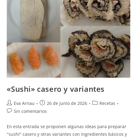
«Sushi» casero y variantes
Autor
Publicación
Categoría
Eva Arnau
26 de junio de 2026
Recetas
de
de
de
Comentarios
Sin comentarios
la
la
la
de
entrada:
entrada:
entrada:
la
En esta entrada se proponen algunas ideas para preparar
entrada:
"sushi" casero y otras variantes con ingredientes básicos y