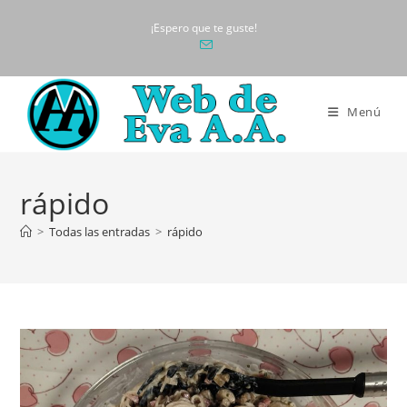
Ir
¡Espero que te guste!
al
contenido
Menú
rápido
>
Todas las entradas
>
rápido