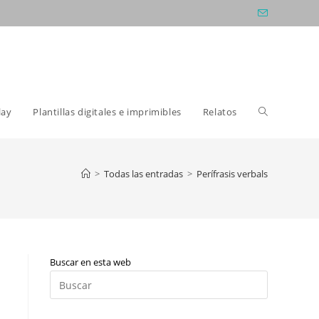
Alternar
lay
Plantillas digitales e imprimibles
Relatos
búsqueda
>
Todas las entradas
>
Perífrasis verbals
de
Buscar en esta web
la
Pulsa
Escape
para