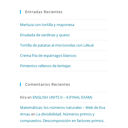
para
Entradas Recientes
cerrar
el
Merluza con tortilla y mayonesa
panel
de
Ensalada de sardinas y queso
búsqueda.
Tortilla de patatas al microondas con Lékué
Crema fría de espárragos blancos
Pimientos rellenos de lentejas
Comentarios Recientes
Kira
en
ENGLISH UNITS 0 – 4 (FINAL EXAM)
Matemáticas: los números naturales – Web de Eva
Arnau
en
La divisibilidad. Números primos y
compuestos. Descomposición en factores primos.