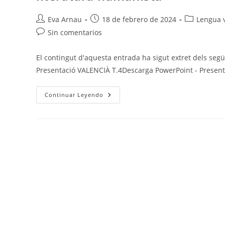
Autor
Publicación
Categoría
Eva Arnau
18 de febrero de 2024
Lengua v
de
de
de
Comentarios
Sin comentarios
la
la
la
de
entrada:
entrada:
entrada:
la
El contingut d'aquesta entrada ha sigut extret dels segü
entrada:
Presentació VALENCIÀ T.4Descarga PowerPoint - Presen
Valenciano
Continuar Leyendo
T.4
–
Variació
Diatòpica,
Tema,
Isotopia,
Temps
Verbals,
Perífrasis
Verbals,
Geosinònims,
Ús
De
B
I
V,
Literatura
Religiosa