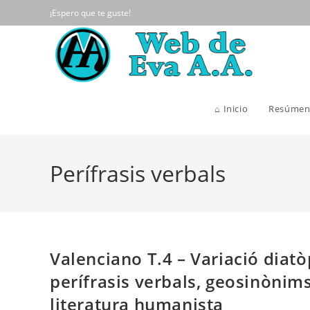
Ir
¡Espero que te guste!
al
contenido
⌂ Inicio
Resúmen
Perífrasis verbals
Valenciano T.4 – Variació diatò
perífrasis verbals, geosinònims, 
literatura humanista