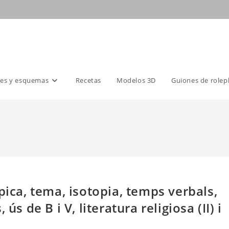
es y esquemas
Recetas
Modelos 3D
Guiones de rolep
pica, tema, isotopia, temps verbals,
ús de B i V, literatura religiosa (II) i