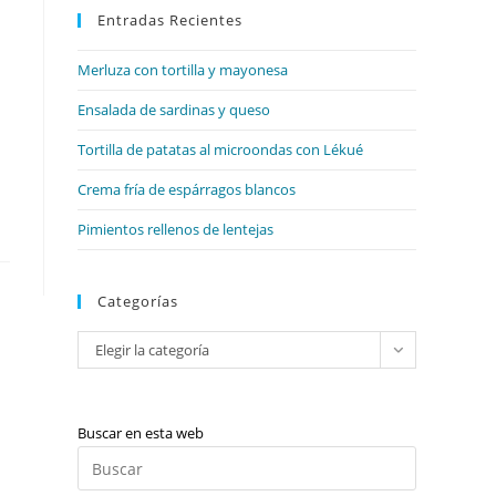
web
Entradas Recientes
cerrar
el
Merluza con tortilla y mayonesa
panel
de
Ensalada de sardinas y queso
búsqueda.
Tortilla de patatas al microondas con Lékué
Crema fría de espárragos blancos
Pimientos rellenos de lentejas
Categorías
Categorías
Elegir la categoría
Buscar en esta web
Pulsa
Escape