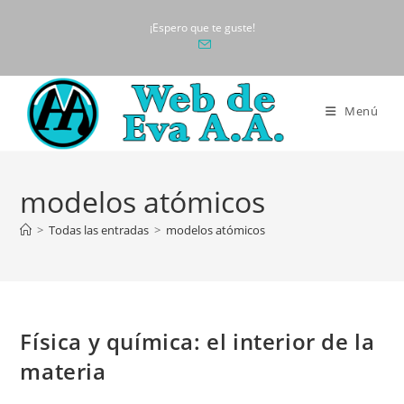
Ir
¡Espero que te guste!
al
contenido
Menú
modelos atómicos
>
Todas las entradas
>
modelos atómicos
Física y química: el interior de la
materia