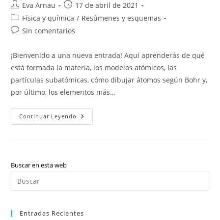
Autor
Publicación
Eva Arnau
17 de abril de 2021
de
de
Categoría
Física y química
/
Resúmenes y esquemas
la
la
de
Comentarios
Sin comentarios
entrada:
entrada:
la
de
entrada:
la
¡Bienvenido a una nueva entrada! Aquí aprenderás de qué
entrada:
está formada la materia, los modelos atómicos, las
partículas subatómicas, cómo dibujar átomos según Bohr y,
por último, los elementos más…
Física
Continuar Leyendo
Y
Química:
El
Interior
De
La
Materia
Buscar en esta web
Pul
Es
par
Entradas Recientes
cer