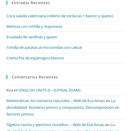
Entradas Recientes
cer
el
Coca salada valenciana (relleno de verduras + beicon y queso)
pan
de
Merluza con tortilla y mayonesa
bú
Ensalada de sardinas y queso
Tortilla de patatas al microondas con Lékué
Crema fría de espárragos blancos
Comentarios Recientes
Kira
en
ENGLISH UNITS 0 – 4 (FINAL EXAM)
Matemáticas: los números naturales – Web de Eva Arnau
en
La
divisibilidad. Números primos y compuestos. Descomposición en
factores primos.
Álgebra: teoría y ejercicios resueltos. – Web de Eva Arnau
en
La