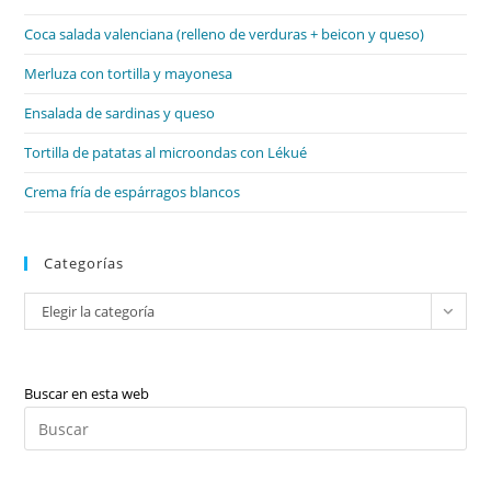
el
Coca salada valenciana (relleno de verduras + beicon y queso)
pan
de
Merluza con tortilla y mayonesa
bú
Ensalada de sardinas y queso
Tortilla de patatas al microondas con Lékué
Crema fría de espárragos blancos
Categorías
Categorías
Elegir la categoría
Buscar en esta web
Pul
Es
par