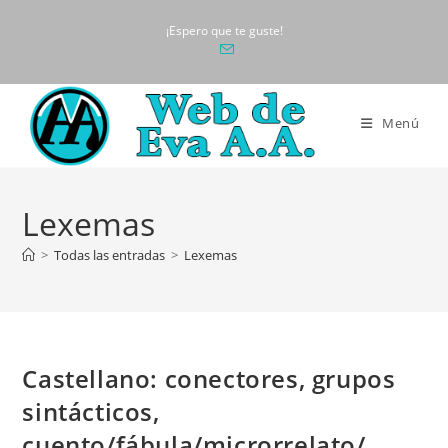
Ir
¡Espero que te guste!
al
contenido
Menú
Lexemas
>
Todas las entradas
>
Lexemas
Castellano: conectores, grupos
sintácticos,
cuento/fábula/microrrelato/