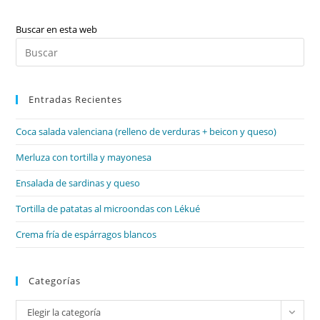
Épica
Y
Morfología
Buscar en esta web
(lexemas
Pul
Y
Morfemas),
Es
Formación
De
par
Palabras
Entradas Recientes
cer
el
Coca salada valenciana (relleno de verduras + beicon y queso)
pan
de
Merluza con tortilla y mayonesa
bú
Ensalada de sardinas y queso
Tortilla de patatas al microondas con Lékué
Crema fría de espárragos blancos
Categorías
Categorías
Elegir la categoría