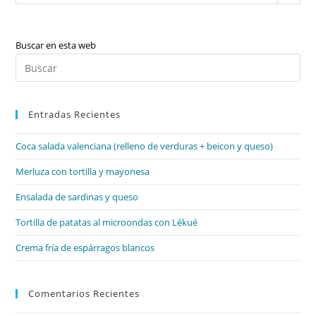
Buscar en esta web
Pul
Es
par
Entradas Recientes
cer
el
Coca salada valenciana (relleno de verduras + beicon y queso)
pan
de
Merluza con tortilla y mayonesa
bú
Ensalada de sardinas y queso
Tortilla de patatas al microondas con Lékué
Crema fría de espárragos blancos
Comentarios Recientes