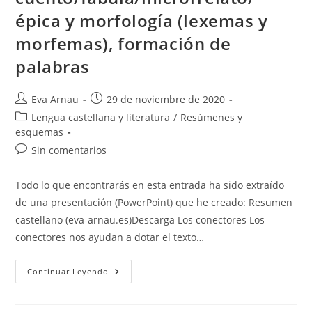
épica y morfología (lexemas y
morfemas), formación de
palabras
Autor
Publicación
Eva Arnau
29 de noviembre de 2020
de
de
Categoría
Lengua castellana y literatura
/
Resúmenes y
la
la
de
esquemas
entrada:
entrada:
la
Comentarios
Sin comentarios
entrada:
de
la
Todo lo que encontrarás en esta entrada ha sido extraído
entrada:
de una presentación (PowerPoint) que he creado: Resumen
castellano (eva-arnau.es)Descarga Los conectores Los
conectores nos ayudan a dotar el texto…
Castellano:
Continuar Leyendo
Conectores,
Grupos
Sintácticos,
Cuento/fábula/microrrelato/