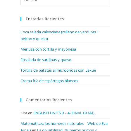
Escape
para
Entradas Recientes
cerrar
el
Coca salada valenciana (relleno de verduras +
panel
beicon y queso)
de
búsqueda.
Merluza con tortilla y mayonesa
Ensalada de sardinas y queso
Tortilla de patatas al microondas con Lékué
Crema fría de espárragos blancos
Comentarios Recientes
Kira
en
ENGLISH UNITS 0 – 4 (FINAL EXAM)
Matemáticas: los números naturales – Web de Eva
Arnau
en
La divisibilidad. Números primos y