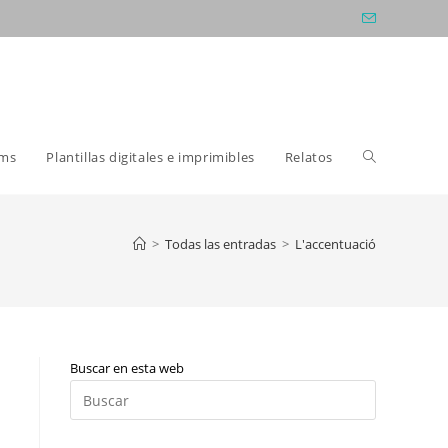
Alternar
oms
Plantillas digitales e imprimibles
Relatos
búsqueda
>
Todas las entradas
>
L'accentuació
de
Buscar en esta web
la
Pulsa
Escape
para