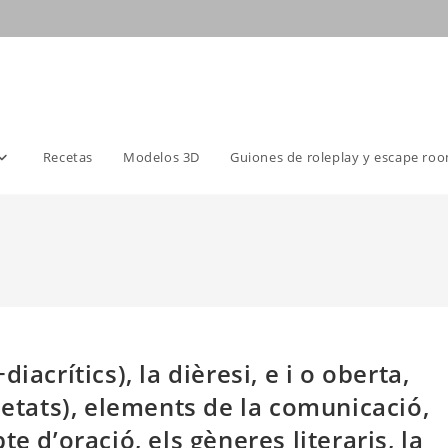
Recetas
Modelos 3D
Guiones de roleplay y escape ro
acrítics), la dièresi, e i o oberta,
ietats), elements de la comunicació,
e d’oració, els gèneres literaris, la