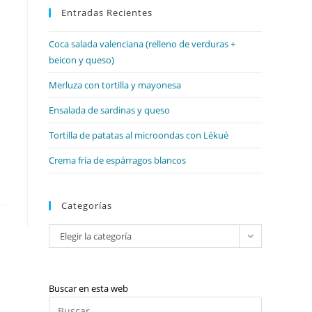
web
Entradas Recientes
cerrar
el
Coca salada valenciana (relleno de verduras +
panel
beicon y queso)
de
búsqueda.
Merluza con tortilla y mayonesa
Ensalada de sardinas y queso
Tortilla de patatas al microondas con Lékué
Crema fría de espárragos blancos
Categorías
Categorías
Elegir la categoría
Buscar en esta web
Pulsa