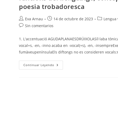
poesia trobadoresca
Autor
Publicación
Categoría
Eva Arnau
14 de octubre de 2023
Lengua v
de
de
de
Comentarios
Sin comentarios
la
la
la
de
entrada:
entrada:
entrada:
la
1. L'accentuació AGUDAPLANAESDRÚIXOLASíl·laba tònic
entrada:
vocal+s, -en, -inno acaba en -vocal(+s), -en, -insempre
fumàveupenínsulaEls diftongs no es consideren vocals
VALENCIÀ
Continuar Leyendo
T.1
–
L’accentuació
(+diacrítics),
La
Dièresi,
E
I
O
Oberta,
Tipus
I
Gèneres
Textuals