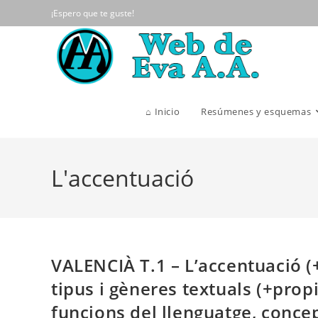
Ir
¡Espero que te guste!
al
contenido
⌂ Inicio
Resúmenes y esquemas
L'accentuació
VALENCIÀ T.1 – L’accentuació (+di
tipus i gèneres textuals (+prop
funcions del llenguatge, concept