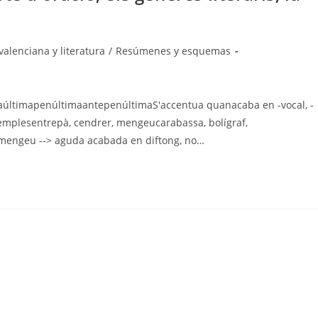
alenciana y literatura
/
Resúmenes y esquemas
aúltimapenúltimaantepenúltimaS'accentua quanacaba en -vocal, -
Exemplesentrepà, cendrer, mengeucarabassa, bolígraf,
:mengeu --> aguda acabada en diftong, no…