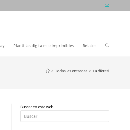
Alternar
lay
Plantillas digitales e imprimibles
Relatos
búsqueda
>
Todas las entradas
>
La dièresi
de
Buscar en esta web
la
Pulsa
Escape
para