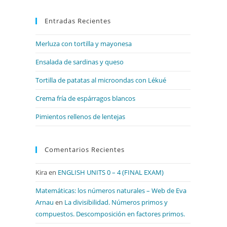
para
Entradas Recientes
cerrar
el
Merluza con tortilla y mayonesa
panel
de
Ensalada de sardinas y queso
búsqueda.
Tortilla de patatas al microondas con Lékué
Crema fría de espárragos blancos
Pimientos rellenos de lentejas
Comentarios Recientes
Kira
en
ENGLISH UNITS 0 – 4 (FINAL EXAM)
Matemáticas: los números naturales – Web de Eva
Arnau
en
La divisibilidad. Números primos y
compuestos. Descomposición en factores primos.