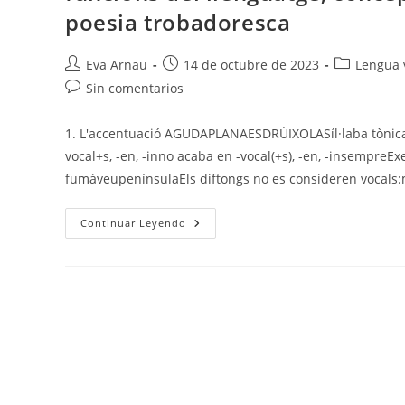
poesia trobadoresca
Autor
Publicación
Categoría
Eva Arnau
14 de octubre de 2023
Lengua v
de
de
de
Comentarios
Sin comentarios
la
la
la
de
entrada:
entrada:
entrada:
la
1. L'accentuació AGUDAPLANAESDRÚIXOLASíl·laba tònic
entrada:
vocal+s, -en, -inno acaba en -vocal(+s), -en, -insempre
fumàveupenínsulaEls diftongs no es consideren vocals
VALENCIÀ
Continuar Leyendo
T.1
–
L’accentuació
(+diacrítics),
La
Dièresi,
E
I
O
Oberta,
Tipus
I
Gèneres
Textuals