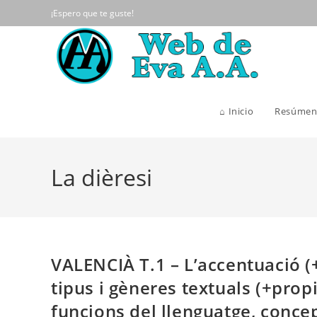
Ir
¡Espero que te guste!
al
contenido
⌂ Inicio
Resúmen
La dièresi
VALENCIÀ T.1 – L’accentuació (+di
tipus i gèneres textuals (+prop
funcions del llenguatge, concept