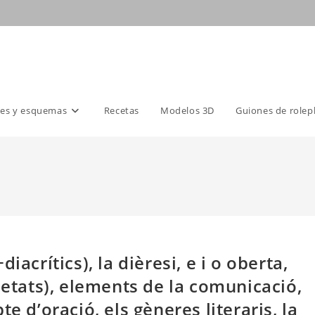
es y esquemas
Recetas
Modelos 3D
Guiones de rolep
acrítics), la dièresi, e i o oberta,
ietats), elements de la comunicació,
e d’oració, els gèneres literaris, la