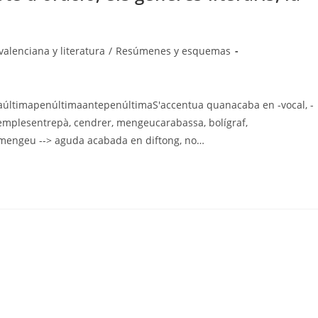
alenciana y literatura
/
Resúmenes y esquemas
aúltimapenúltimaantepenúltimaS'accentua quanacaba en -vocal, -
Exemplesentrepà, cendrer, mengeucarabassa, bolígraf,
:mengeu --> aguda acabada en diftong, no…