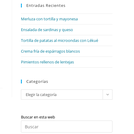
web
Entradas Recientes
cerrar
el
Merluza con tortilla y mayonesa
panel
de
Ensalada de sardinas y queso
búsqueda.
Tortilla de patatas al microondas con Lékué
Crema fría de espárragos blancos
Pimientos rellenos de lentejas
Categorías
Categorías
Elegir la categoría
Buscar en esta web
Pulsa
Escape