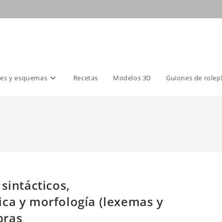
es y esquemas
Recetas
Modelos 3D
Guiones de rolep
sintácticos,
ica y morfología (lexemas y
bras