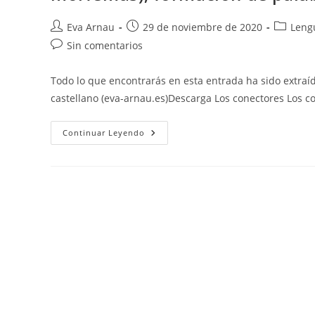
Autor
Publicación
Categorí
Eva Arnau
29 de noviembre de 2020
Lengu
de
de
de
Comentarios
Sin comentarios
la
la
la
de
entrada:
entrada:
entrada:
la
Todo lo que encontrarás en esta entrada ha sido extra
entrada:
castellano (eva-arnau.es)Descarga Los conectores Los c
Castellano:
Continuar Leyendo
Conectores,
Grupos
Sintácticos,
Cuento/fábula/microrrelato/
Épica
Y
Morfología
(lexemas
Y
Morfemas),
Formación
De
Palabras