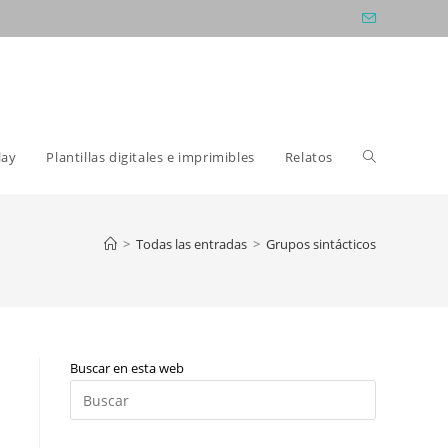
Alternar
lay
Plantillas digitales e imprimibles
Relatos
búsqueda
>
Todas las entradas
>
Grupos sintácticos
de
Buscar en esta web
la
Pulsa
Escape
para