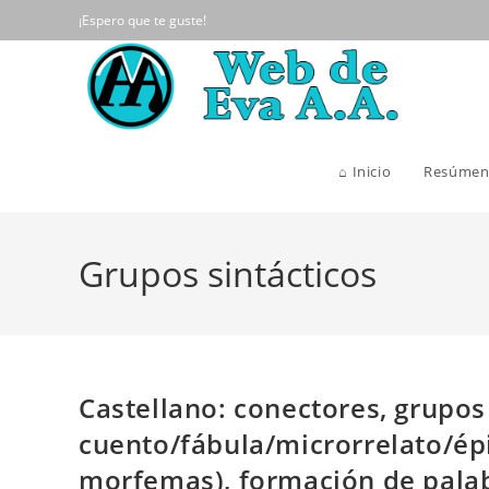
Ir
¡Espero que te guste!
al
contenido
⌂ Inicio
Resúmen
Grupos sintácticos
Castellano: conectores, grupos 
cuento/fábula/microrrelato/ép
morfemas), formación de pala