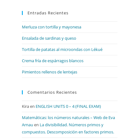
para
Entradas Recientes
cerrar
el
Merluza con tortilla y mayonesa
panel
de
Ensalada de sardinas y queso
búsqueda.
Tortilla de patatas al microondas con Lékué
Crema fría de espárragos blancos
Pimientos rellenos de lentejas
Comentarios Recientes
Kira
en
ENGLISH UNITS 0 – 4 (FINAL EXAM)
Matemáticas: los números naturales – Web de Eva
Arnau
en
La divisibilidad. Números primos y
compuestos. Descomposición en factores primos.