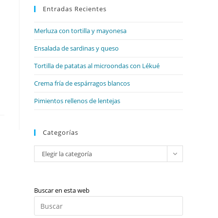
web
Entradas Recientes
cerrar
el
Merluza con tortilla y mayonesa
panel
de
Ensalada de sardinas y queso
búsqueda.
Tortilla de patatas al microondas con Lékué
Crema fría de espárragos blancos
Pimientos rellenos de lentejas
Categorías
Categorías
Elegir la categoría
Buscar en esta web
Pulsa
Escape