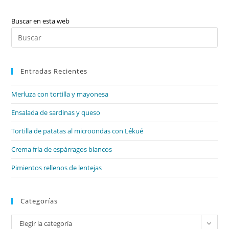
Tema,
Isotopia,
Temps
Buscar en esta web
Verbals,
Pul
Perífrasis
Verbals,
Es
Geosinònims,
Ús
par
De
B
Entradas Recientes
cer
I
el
V,
Literatura
Merluza con tortilla y mayonesa
pan
Religiosa
(II)
de
Ensalada de sardinas y queso
I
Literatura
bú
Humanista
Tortilla de patatas al microondas con Lékué
Crema fría de espárragos blancos
Pimientos rellenos de lentejas
Categorías
Categorías
Elegir la categoría