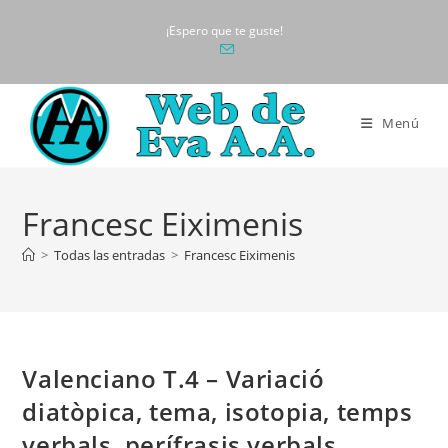
Ir
¡Espero que te guste!
al
contenido
Menú
Francesc Eiximenis
>
Todas las entradas
>
Francesc Eiximenis
Valenciano T.4 – Variació
diatòpica, tema, isotopia, temps
verbals, perífrasis verbals,