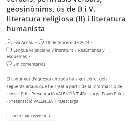
geosinònims, ús de B i V,
literatura religiosa (II) i literatura
humanista
Autor
Publicación
Eva Arnau
18 de febrero de 2024
de
de
Categoría
Lengua valenciana y literatura
/
Resúmenes y
la
la
de
esquemas
entrada:
entrada:
la
Comentarios
Sin comentarios
entrada:
de
la
El contingut d'aquesta entrada ha sigut extret dels
entrada:
següents arxius que he creat a partir de la informacció de
classe: Pdf - Presentació VALENCIÀ T.4Descarga PowerPoint
- Presentació VALENCIÀ T.4Descarga…
Valenciano
Continuar Leyendo
T.4
–
Variació
Diatòpica,