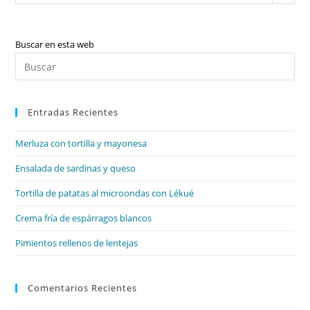
Buscar en esta web
Pul
Es
par
Entradas Recientes
cer
el
Merluza con tortilla y mayonesa
pan
de
Ensalada de sardinas y queso
bú
Tortilla de patatas al microondas con Lékué
Crema fría de espárragos blancos
Pimientos rellenos de lentejas
Comentarios Recientes