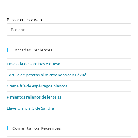
Buscar en esta web
Pul
Es
par
Entradas Recientes
cer
el
Ensalada de sardinas y queso
pan
de
Tortilla de patatas al microondas con Lékué
bú
Crema fría de espárragos blancos
Pimientos rellenos de lentejas
Llavero inicial S de Sandra
Comentarios Recientes