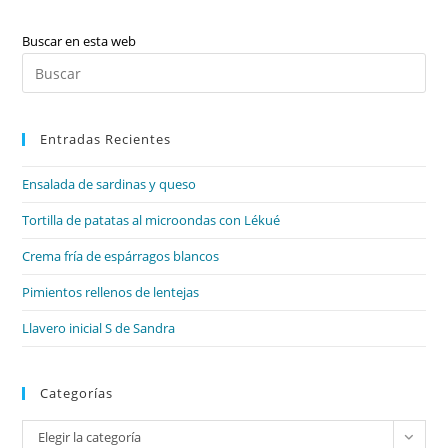
Comunicación,
Intención
Comunicativa
Buscar en esta web
(funciones
Pul
Lenguaje),
Categorías
Es
Gramaticales
(morfología
par
II)
Y
Entradas Recientes
cer
Literatura:
el
El
Romanticismo
Ensalada de sardinas y queso
pan
de
Tortilla de patatas al microondas con Lékué
bú
Crema fría de espárragos blancos
Pimientos rellenos de lentejas
Llavero inicial S de Sandra
Categorías
Categorías
Elegir la categoría