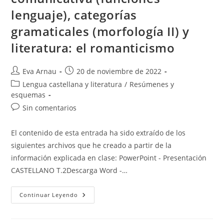
lenguaje), categorías
gramaticales (morfología II) y
literatura: el romanticismo
Autor
Publicación
Eva Arnau
20 de noviembre de 2022
de
de
Categoría
Lengua castellana y literatura
/
Resúmenes y
la
la
de
esquemas
entrada:
entrada:
la
Comentarios
Sin comentarios
entrada:
de
la
El contenido de esta entrada ha sido extraído de los
entrada:
siguientes archivos que he creado a partir de la
información explicada en clase: PowerPoint - Presentación
CASTELLANO T.2Descarga Word -…
Castellano
Continuar Leyendo
T.2:
Esquema
De
La