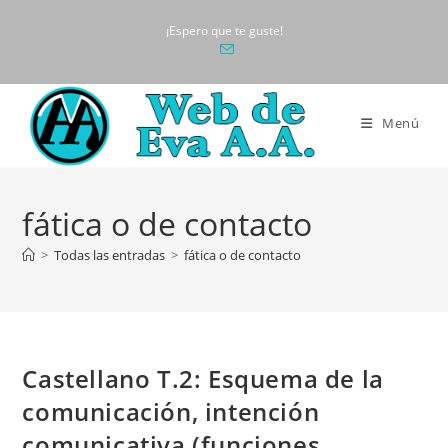
Ir
¡Espero que te guste!
al
contenido
Menú
fática o de contacto
>
Todas las entradas
>
fática o de contacto
Castellano T.2: Esquema de la
comunicación, intención
comunicativa (funciones