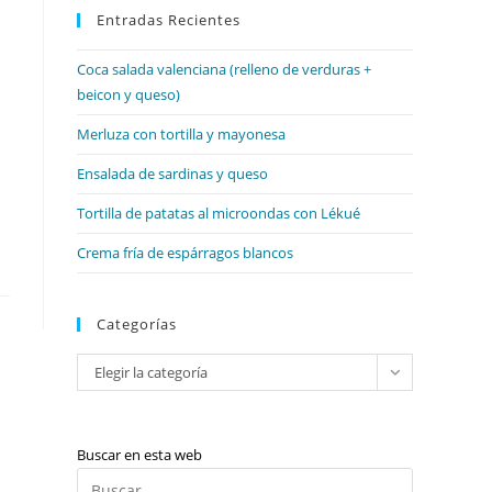
web
Entradas Recientes
cerrar
el
Coca salada valenciana (relleno de verduras +
panel
beicon y queso)
de
búsqueda.
Merluza con tortilla y mayonesa
Ensalada de sardinas y queso
Tortilla de patatas al microondas con Lékué
Crema fría de espárragos blancos
Categorías
Categorías
Elegir la categoría
Buscar en esta web
Pulsa