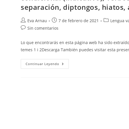
separación, diptongos, hiatos, a
Autor
Publicación
Categoría
Eva Arnau
7 de febrero de 2021
Lengua va
de
de
de
Comentarios
Sin comentarios
la
la
la
de
entrada:
entrada:
entrada:
la
Lo que encontrarás en esta página web ha sido extraíd
entrada:
temes 1 i 2Descarga También puedes visitar esta prese
Valenciano:
Continuar Leyendo
Vocabulario,
Calaix/caixó,
Beure/veure,
Novela,
Las
Voces
De
La
Narración,
Pronombres
Fuertes/débiles,
Verbos
Futuro
Y
Condicional
(indicativo),