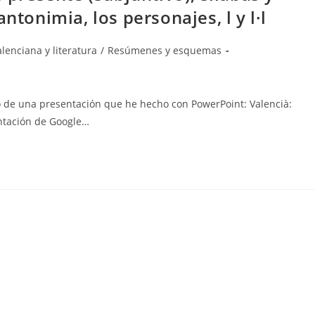
ntonimia, los personajes, l y l·l
lenciana y literatura
/
Resúmenes y esquemas
o de una presentación que he hecho con PowerPoint: Valencià:
ntación de Google…