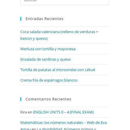
Escape
para
Entradas Recientes
cerrar
el
Coca salada valenciana (relleno de verduras +
panel
beicon y queso)
de
búsqueda.
Merluza con tortilla y mayonesa
Ensalada de sardinas y queso
Tortilla de patatas al microondas con Lékué
Crema fría de espárragos blancos
Comentarios Recientes
Kira
en
ENGLISH UNITS 0 – 4 (FINAL EXAM)
Matemáticas: los números naturales – Web de Eva
Arnau
en
La divisibilidad. Números primos y