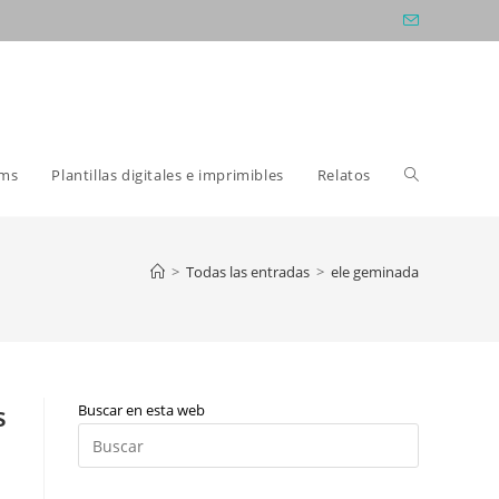
Alternar
oms
Plantillas digitales e imprimibles
Relatos
búsqueda
>
Todas las entradas
>
ele geminada
de
s
Buscar en esta web
la
Pulsa
Escape
para