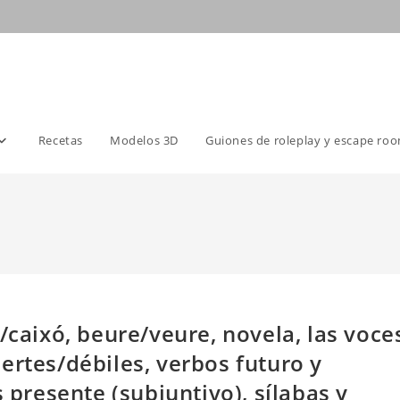
Recetas
Modelos 3D
Guiones de roleplay y escape ro
/caixó, beure/veure, novela, las voce
ertes/débiles, verbos futuro y
s presente (subjuntivo), sílabas y