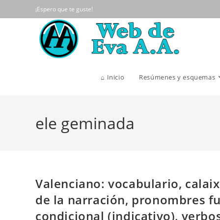
Ir
¡Espero que te guste!
al
contenido
⌂ Inicio
Resúmenes y esquemas
ele geminada
Valenciano: vocabulario, calaix
de la narración, pronombres fu
condicional (indicativo), verbo