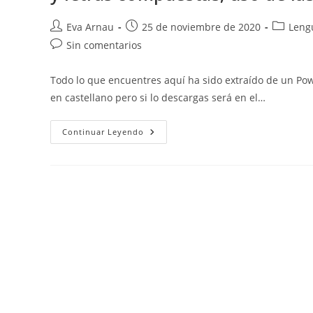
Autor
Publicación
Categorí
Eva Arnau
25 de noviembre de 2020
Lengu
de
de
de
Comentarios
Sin comentarios
la
la
la
de
entrada:
entrada:
entrada:
la
Todo lo que encuentres aquí ha sido extraído de un Pow
entrada:
en castellano pero si lo descargas será en el…
Valenciano:
Continuar Leyendo
Vocabulario
(algunas
Palabras),
Elementos
De
La
Comunicación,
Hablar
De
Usted,
Categorías
Gramaticales,
Los
Dígrafos
Y
Letras
Compuestas,
Uso