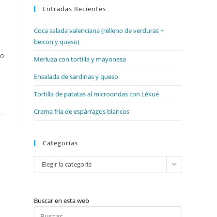
web
Entradas Recientes
cerrar
el
Coca salada valenciana (relleno de verduras +
panel
beicon y queso)
de
do
búsqueda.
Merluza con tortilla y mayonesa
Ensalada de sardinas y queso
Tortilla de patatas al microondas con Lékué
Crema fría de espárragos blancos
Categorías
Categorías
Elegir la categoría
Buscar en esta web
Pulsa