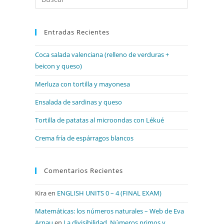
Escape
para
Entradas Recientes
cerrar
el
Coca salada valenciana (relleno de verduras +
panel
beicon y queso)
de
búsqueda.
Merluza con tortilla y mayonesa
Ensalada de sardinas y queso
Tortilla de patatas al microondas con Lékué
Crema fría de espárragos blancos
Comentarios Recientes
Kira
en
ENGLISH UNITS 0 – 4 (FINAL EXAM)
Matemáticas: los números naturales – Web de Eva
Arnau
en
La divisibilidad. Números primos y