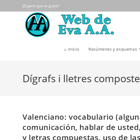
Ir
¡Espero que te guste!
al
contenido
⌂ Inicio
Resúmenes y esquemas
Dígrafs i lletres compost
Valenciano: vocabulario (algun
comunicación, hablar de usted,
y letras compuestas, uso de la