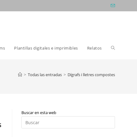
Alternar
oms
Plantillas digitales e imprimibles
Relatos
búsqueda
>
Todas las entradas
>
Dígrafs i lletres compostes
de
Buscar en esta web
la
Pulsa
s
Escape
para