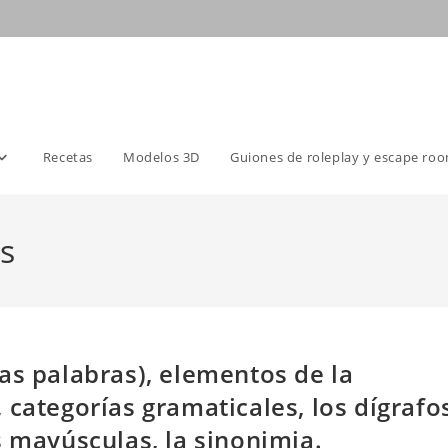
Recetas
Modelos 3D
Guiones de roleplay y escape ro
es
as palabras), elementos de la
 categorías gramaticales, los dígrafo
s mayúsculas, la sinonimia.