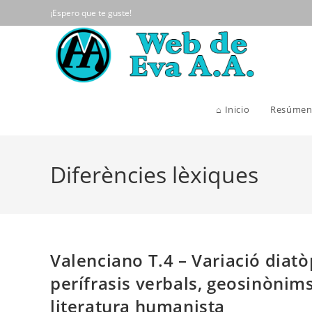
Ir
¡Espero que te guste!
al
contenido
⌂ Inicio
Resúmen
Diferències lèxiques
Valenciano T.4 – Variació diatò
perífrasis verbals, geosinònims, 
literatura humanista