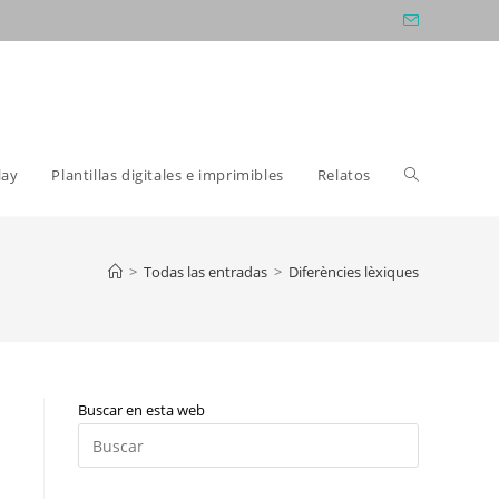
Alternar
lay
Plantillas digitales e imprimibles
Relatos
búsqueda
>
Todas las entradas
>
Diferències lèxiques
de
Buscar en esta web
la
Pulsa
Escape
para