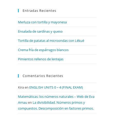
para
Entradas Recientes
cerrar
el
Merluza con tortilla y mayonesa
panel
de
Ensalada de sardinas y queso
búsqueda.
Tortilla de patatas al microondas con Lékué
Crema fría de espárragos blancos
Pimientos rellenos de lentejas
Comentarios Recientes
Kira
en
ENGLISH UNITS 0 – 4 (FINAL EXAM)
Matemáticas: los números naturales – Web de Eva
Arnau
en
La divisibilidad. Números primos y
compuestos. Descomposición en factores primos.