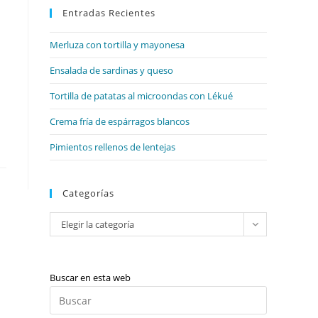
web
Entradas Recientes
cerrar
el
Merluza con tortilla y mayonesa
panel
de
Ensalada de sardinas y queso
búsqueda.
Tortilla de patatas al microondas con Lékué
Crema fría de espárragos blancos
Pimientos rellenos de lentejas
Categorías
Categorías
Elegir la categoría
Buscar en esta web
Pulsa
Escape