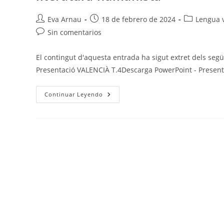
Autor
Publicación
Categoría
Eva Arnau
18 de febrero de 2024
Lengua v
de
de
de
Comentarios
Sin comentarios
la
la
la
de
entrada:
entrada:
entrada:
la
El contingut d'aquesta entrada ha sigut extret dels segü
entrada:
Presentació VALENCIÀ T.4Descarga PowerPoint - Presen
Valenciano
Continuar Leyendo
T.4
–
Variació
Diatòpica,
Tema,
Isotopia,
Temps
Verbals,
Perífrasis
Verbals,
Geosinònims,
Ús
De
B
I
V,
Literatura
Religiosa