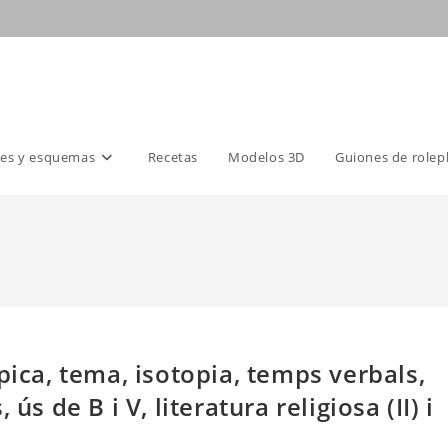
es y esquemas
Recetas
Modelos 3D
Guiones de rolep
pica, tema, isotopia, temps verbals,
ús de B i V, literatura religiosa (II) i