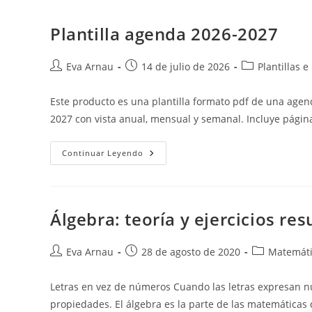
Plantilla agenda 2026-2027
Autor
Publicación
Categoría
Eva Arnau
14 de julio de 2026
Plantillas 
de
de
de
la
la
la
Este producto es una plantilla formato pdf de una agen
entrada:
entrada:
entrada:
2027 con vista anual, mensual y semanal. Incluye pági
Plantilla
Continuar Leyendo
Agenda
2026-
2027
Álgebra: teoría y ejercicios res
Autor
Publicación
Categoría
Eva Arnau
28 de agosto de 2020
Matemáti
de
de
de
la
la
la
Letras en vez de números Cuando las letras expresan nú
entrada:
entrada:
entrada:
propiedades. El álgebra es la parte de las matemáticas