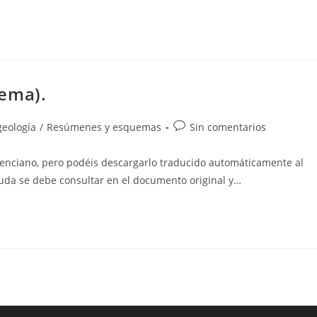
uema).
Comentarios
geología
/
Resúmenes y esquemas
Sin comentarios
de
la
nciano, pero podéis descargarlo traducido automáticamente al
entrada:
uda se debe consultar en el documento original y…