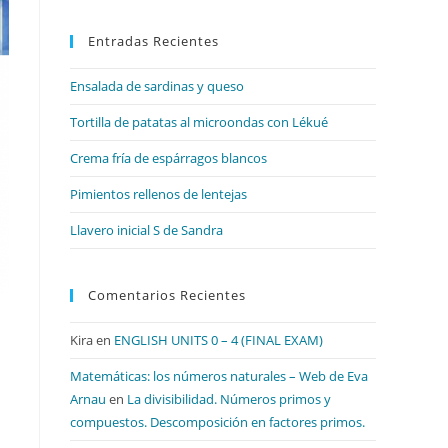
para
Entradas Recientes
cerrar
el
Ensalada de sardinas y queso
panel
de
Tortilla de patatas al microondas con Lékué
búsqueda.
Crema fría de espárragos blancos
Pimientos rellenos de lentejas
Llavero inicial S de Sandra
Comentarios Recientes
Kira
en
ENGLISH UNITS 0 – 4 (FINAL EXAM)
Matemáticas: los números naturales – Web de Eva
Arnau
en
La divisibilidad. Números primos y
compuestos. Descomposición en factores primos.