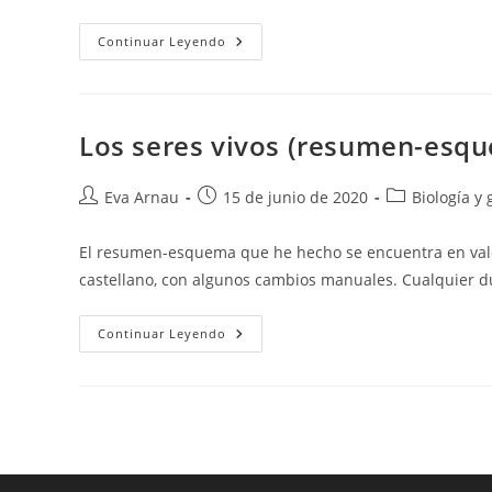
Álgebra:
Continuar Leyendo
Teoría
Y
Ejercicios
Resueltos.
Los seres vivos (resumen-esq
Autor
Publicación
Categoría
Eva Arnau
15 de junio de 2020
Biología y 
de
de
de
la
la
la
El resumen-esquema que he hecho se encuentra en vale
entrada:
entrada:
entrada:
castellano, con algunos cambios manuales. Cualquier d
Los
Continuar Leyendo
Seres
Vivos
(resumen-
Esquema).