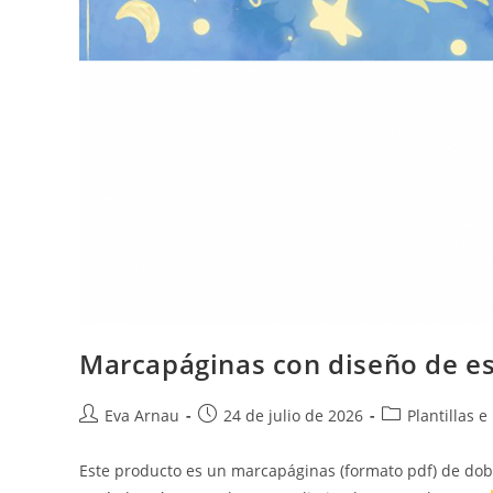
Marcapáginas con diseño de es
Autor
Publicación
Categoría
Eva Arnau
24 de julio de 2026
Plantillas 
de
de
de
la
la
la
Este producto es un marcapáginas (formato pdf) de doble
entrada:
entrada:
entrada: