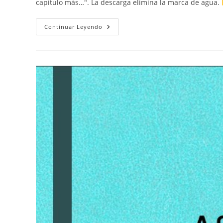
capítulo más…". La descarga elimina la marca de agua.
Marcapáginas
Continuar Leyendo
Con
Diseño
De
Estrellas