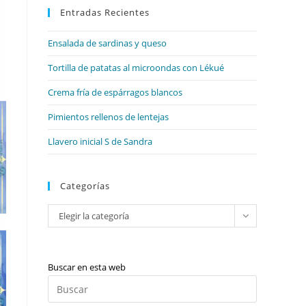
web
Entradas Recientes
cerrar
el
Ensalada de sardinas y queso
panel
de
Tortilla de patatas al microondas con Lékué
búsqueda.
Crema fría de espárragos blancos
Pimientos rellenos de lentejas
Llavero inicial S de Sandra
Categorías
Categorías
Elegir la categoría
Buscar en esta web
Pulsa
Escape