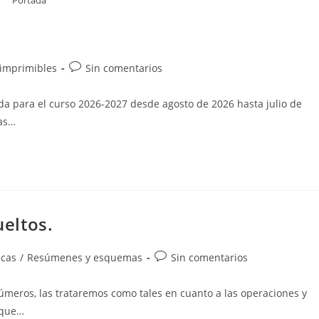
Portada
Comentarios
e imprimibles
Sin comentarios
de
la
da para el curso 2026-2027 desde agosto de 2026 hasta julio de
entrada:
nas…
ueltos.
Comentarios
cas
/
Resúmenes y esquemas
Sin comentarios
de
la
meros, las trataremos como tales en cuanto a las operaciones y
entrada:
 que…