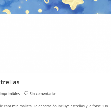
trellas
Comentarios
e imprimibles
Sin comentarios
de
la
 cara minimalista. La decoración incluye estrellas y la frase "Un
entrada: