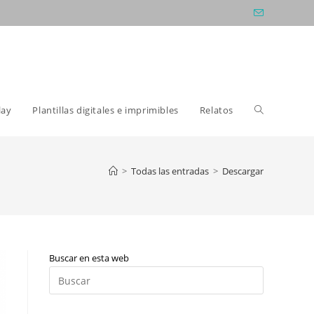
Alternar
lay
Plantillas digitales e imprimibles
Relatos
búsqueda
>
Todas las entradas
>
Descargar
de
Buscar en esta web
la
Pulsa
Escape
para