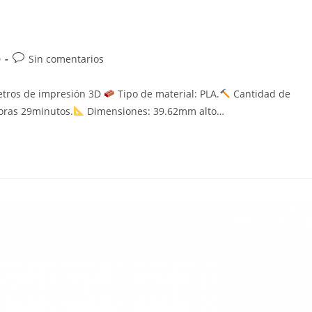
Comentarios
D
Sin comentarios
de
la
metros de impresión 3D
Tipo de material: PLA.
Cantidad de
entrada:
oras 29minutos.
Dimensiones: 39.62mm alto…