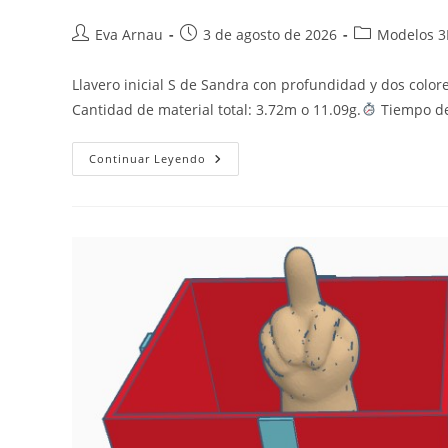
Autor
Publicación
Categoría
Eva Arnau
3 de agosto de 2026
Modelos 
de
de
de
la
la
la
Llavero inicial S de Sandra con profundidad y dos colo
entrada:
entrada:
entrada:
Cantidad de material total: 3.72m o 11.09g.
Tiempo de
Llavero
Continuar Leyendo
Inicial
S
De
Sandra