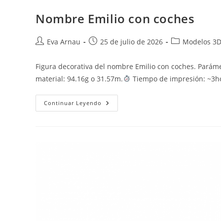
Nombre Emilio con coches
Autor
Publicación
Categoría
Eva Arnau
25 de julio de 2026
Modelos 3
de
de
de
la
la
la
Figura decorativa del nombre Emilio con coches. Pará
entrada:
entrada:
entrada:
material: 94.16g o 31.57m.
Tiempo de impresión: ~3h
Nombre
Continuar Leyendo
Emilio
Con
Coches