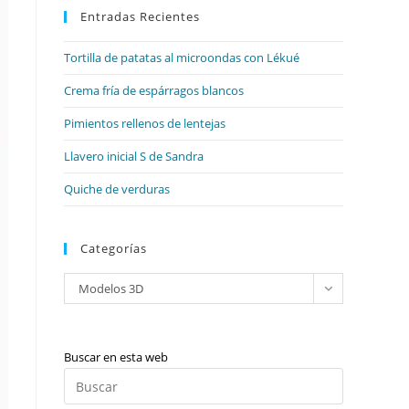
web
Entradas Recientes
cerrar
el
Tortilla de patatas al microondas con Lékué
panel
de
Crema fría de espárragos blancos
búsqueda.
Pimientos rellenos de lentejas
Llavero inicial S de Sandra
Quiche de verduras
Categorías
Categorías
Modelos 3D
Buscar en esta web
Pulsa
Escape