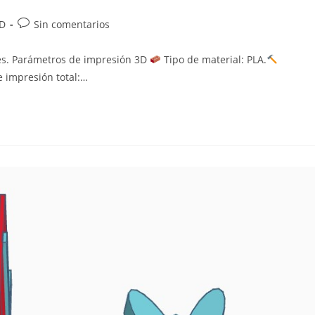
Comentarios
3D
Sin comentarios
de
la
res. Parámetros de impresión 3D
Tipo de material: PLA.
entrada:
 impresión total:…