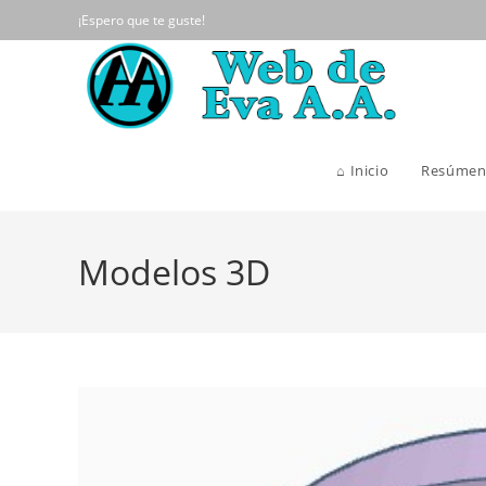
Ir
¡Espero que te guste!
al
contenido
⌂ Inicio
Resúmen
Modelos 3D