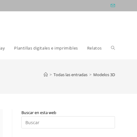
Alternar
lay
Plantillas digitales e imprimibles
Relatos
búsqueda
>
Todas las entradas
>
Modelos 3D
de
Buscar en esta web
la
Pulsa
Escape
para