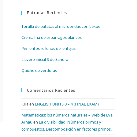
para
Entradas Recientes
cerrar
el
Tortilla de patatas al microondas con Lékué
panel
de
Crema fría de espárragos blancos
búsqueda.
Pimientos rellenos de lentejas
Llavero inicial S de Sandra
Quiche de verduras
Comentarios Recientes
Kira
en
ENGLISH UNITS 0 – 4 (FINAL EXAM)
Matemáticas: los números naturales – Web de Eva
Arnau
en
La divisibilidad. Números primos y
compuestos. Descomposición en factores primos.