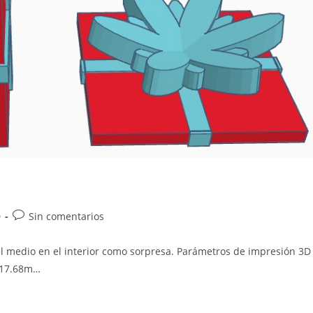
Comentarios
D
Sin comentarios
de
la
 medio en el interior como sorpresa. Parámetros de impresión 3D
entrada:
: 17.68m…