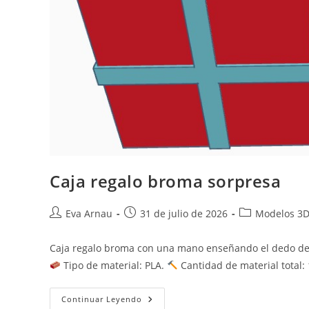
Caja regalo broma sorpresa
Autor
Publicación
Categoría
Eva Arnau
31 de julio de 2026
Modelos 3
de
de
de
la
la
la
Caja regalo broma con una mano enseñando el dedo del
entrada:
entrada:
entrada:
Tipo de material: PLA.
Cantidad de material total
Caja
Continuar Leyendo
Regalo