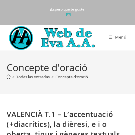
Ir
¡Espero que te guste!
al
contenido
Menú
Concepte d'oració
>
Todas las entradas
>
Concepte d'oració
VALENCIÀ T.1 – L’accentuació
(+diacrítics), la dièresi, e i o
oberta, tipus i gèneres textuals