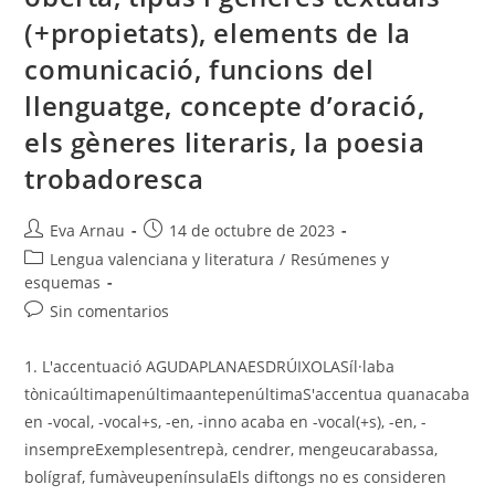
(+propietats), elements de la
comunicació, funcions del
llenguatge, concepte d’oració,
els gèneres literaris, la poesia
trobadoresca
Autor
Publicación
Eva Arnau
14 de octubre de 2023
de
de
Categoría
Lengua valenciana y literatura
/
Resúmenes y
la
la
de
esquemas
entrada:
entrada:
la
Comentarios
Sin comentarios
entrada:
de
la
1. L'accentuació AGUDAPLANAESDRÚIXOLASíl·laba
entrada:
tònicaúltimapenúltimaantepenúltimaS'accentua quanacaba
en -vocal, -vocal+s, -en, -inno acaba en -vocal(+s), -en, -
insempreExemplesentrepà, cendrer, mengeucarabassa,
bolígraf, fumàveupenínsulaEls diftongs no es consideren