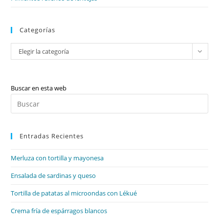
La
Poesia
Trobadoresca
Categorías
Categorías
Elegir la categoría
Buscar en esta web
Pul
Es
par
Entradas Recientes
cer
el
Merluza con tortilla y mayonesa
pan
de
Ensalada de sardinas y queso
bú
Tortilla de patatas al microondas con Lékué
Crema fría de espárragos blancos