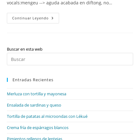
vocals:mengeu --> aguda acabada en diftong, no…
VALENCIÀ
Continuar Leyendo
T.1
–
L’accentuació
(+diacrítics),
La
Dièresi,
E
Buscar en esta web
I
Pul
O
Oberta,
Es
Tipus
I
par
Gèneres
Textuals
Entradas Recientes
cer
(+propietats),
el
Elements
De
Merluza con tortilla y mayonesa
pan
La
Comunicació,
de
Ensalada de sardinas y queso
Funcions
Del
bú
Llenguatge,
Tortilla de patatas al microondas con Lékué
Concepte
D’oració,
Els
Crema fría de espárragos blancos
Gèneres
Literaris,
Pimientos rellenos de lentejas