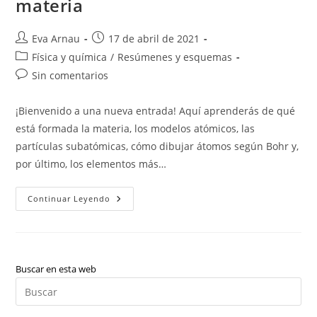
materia
Autor
Publicación
Eva Arnau
17 de abril de 2021
de
de
Categoría
Física y química
/
Resúmenes y esquemas
la
la
de
Comentarios
Sin comentarios
entrada:
entrada:
la
de
entrada:
la
¡Bienvenido a una nueva entrada! Aquí aprenderás de qué
entrada:
está formada la materia, los modelos atómicos, las
partículas subatómicas, cómo dibujar átomos según Bohr y,
por último, los elementos más…
Física
Continuar Leyendo
Y
Química:
El
Interior
De
La
Materia
Buscar en esta web
Pul
Es