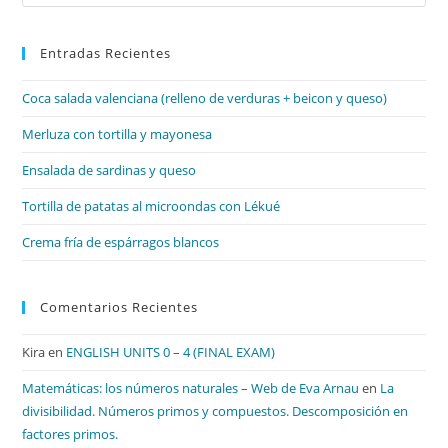
Es
par
Entradas Recientes
cer
el
Coca salada valenciana (relleno de verduras + beicon y queso)
pan
de
Merluza con tortilla y mayonesa
bú
Ensalada de sardinas y queso
Tortilla de patatas al microondas con Lékué
Crema fría de espárragos blancos
Comentarios Recientes
Kira
en
ENGLISH UNITS 0 – 4 (FINAL EXAM)
Matemáticas: los números naturales – Web de Eva Arnau
en
La
divisibilidad. Números primos y compuestos. Descomposición en
factores primos.