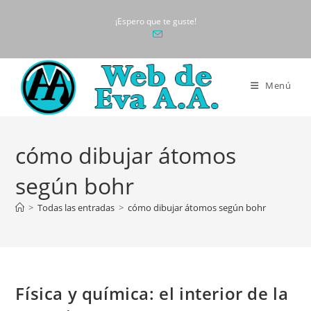
Ir
¡Espero que te guste!
al
contenido
Menú
cómo dibujar átomos
según bohr
>
Todas las entradas
>
cómo dibujar átomos según bohr
Física y química: el interior de la