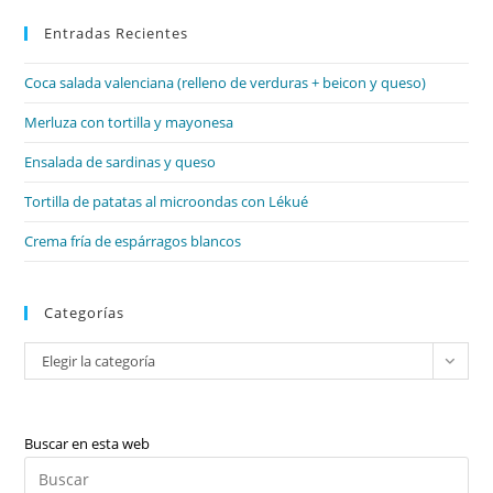
par
Entradas Recientes
cer
el
Coca salada valenciana (relleno de verduras + beicon y queso)
pan
de
Merluza con tortilla y mayonesa
bú
Ensalada de sardinas y queso
Tortilla de patatas al microondas con Lékué
Crema fría de espárragos blancos
Categorías
Categorías
Elegir la categoría
Buscar en esta web
Pul