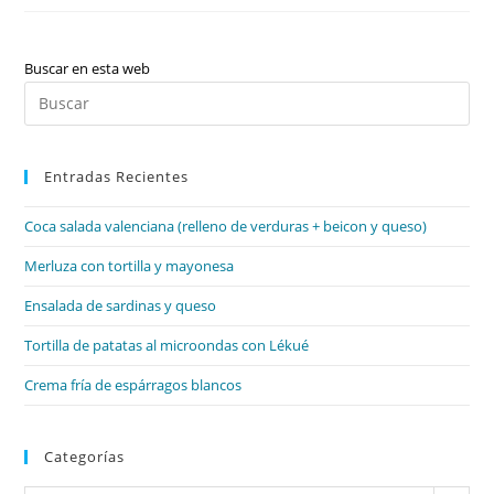
Percusionista,
Básicos
Instrumentos
Clasificados,
Instrumentos
Buscar en esta web
De
Pul
Pequeña
Percusión
Es
par
Entradas Recientes
cer
el
Coca salada valenciana (relleno de verduras + beicon y queso)
pan
de
Merluza con tortilla y mayonesa
bú
Ensalada de sardinas y queso
Tortilla de patatas al microondas con Lékué
Crema fría de espárragos blancos
Categorías