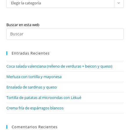
Categorías
Elegir la categoría
Buscar en esta web
Pul
Es
par
Entradas Recientes
cer
el
Coca salada valenciana (relleno de verduras + beicon y queso)
pan
de
Merluza con tortilla y mayonesa
bú
Ensalada de sardinas y queso
Tortilla de patatas al microondas con Lékué
Crema fría de espárragos blancos
Comentarios Recientes