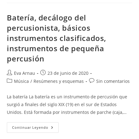
Sorpresa
Batería, decálogo del
percusionista, básicos
instrumentos clasificados,
instrumentos de pequeña
percusión
Autor
Publicación
Eva Arnau
23 de junio de 2020
de
de
Categoría
Comentarios
Música
/
Resúmenes y esquemas
Sin comentarios
la
la
de
de
entrada:
entrada:
la
la
La batería La batería es un instrumento de percusión que
entrada:
entrada:
surgió a finales del siglo XIX (19) en el sur de Estados
Unidos. Está formada por instrumentos de parche (caja,…
Batería,
Continuar Leyendo
Decálogo
Del