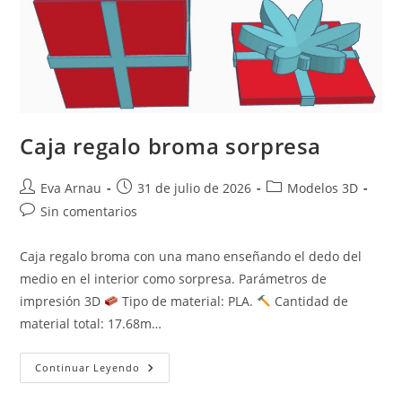
Caja regalo broma sorpresa
Autor
Publicación
Categoría
Eva Arnau
31 de julio de 2026
Modelos 3D
de
de
de
Comentarios
Sin comentarios
la
la
la
de
entrada:
entrada:
entrada:
la
Caja regalo broma con una mano enseñando el dedo del
entrada:
medio en el interior como sorpresa. Parámetros de
impresión 3D
Tipo de material: PLA.
Cantidad de
material total: 17.68m…
Caja
Continuar Leyendo
Regalo
Broma