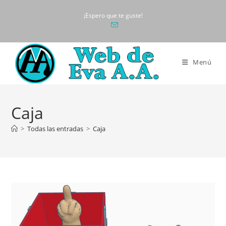
Ir
¡Espero que te guste!
al
contenido
Menú
Caja
>
Todas las entradas
>
Caja