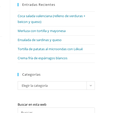
web
Entradas Recientes
cerrar
,
el
Coca salada valenciana (relleno de verduras +
panel
beicon y queso)
de
búsqueda.
Merluza con tortilla y mayonesa
Ensalada de sardinas y queso
Tortilla de patatas al microondas con Lékué
Crema fría de espárragos blancos
Categorías
Categorías
Elegir la categoría
Buscar en esta web
Pulsa