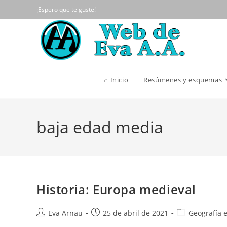
Ir
¡Espero que te guste!
al
contenido
⌂ Inicio
Resúmenes y esquemas
baja edad media
Historia: Europa medieval
Autor
Publicación
Categoría
Eva Arnau
25 de abril de 2021
Geografía e
de
de
de