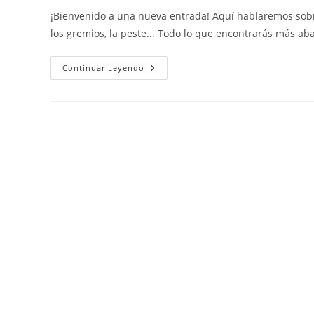
la
la
la
¡Bienvenido a una nueva entrada! Aquí hablaremos sobre
entrada:
entrada:
entrada:
los gremios, la peste... Todo lo que encontrarás más ab
Historia:
Continuar Leyendo
Europa
Medieval