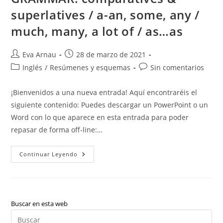
superlatives / a-an, some, any /
much, many, a lot of / as…as
Autor
Publicación
Eva Arnau
28 de marzo de 2021
de
de
Categoría
Comentarios
Inglés
/
Resúmenes y esquemas
Sin comentarios
la
la
de
de
entrada:
entrada:
la
la
¡Bienvenidos a una nueva entrada! Aquí encontraréis el
entrada:
entrada:
siguiente contenido: Puedes descargar un PowerPoint o un
Word con lo que aparece en esta entrada para poder
repasar de forma off-line:…
Inglés:
Continuar Leyendo
VOCABULARY:
Geography
And
Landscape
/
Animals
///
Buscar en esta web
GRAMMAR:
Pul
Comparatives