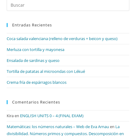
Pul
Es
par
Entradas Recientes
cer
el
Coca salada valenciana (relleno de verduras + beicon y queso)
pan
de
Merluza con tortilla y mayonesa
bú
Ensalada de sardinas y queso
Tortilla de patatas al microondas con Lékué
Crema fría de espárragos blancos
Comentarios Recientes
Kira
en
ENGLISH UNITS 0 – 4 (FINAL EXAM)
Matemáticas: los números naturales – Web de Eva Arnau
en
La
divisibilidad. Números primos y compuestos. Descomposición en