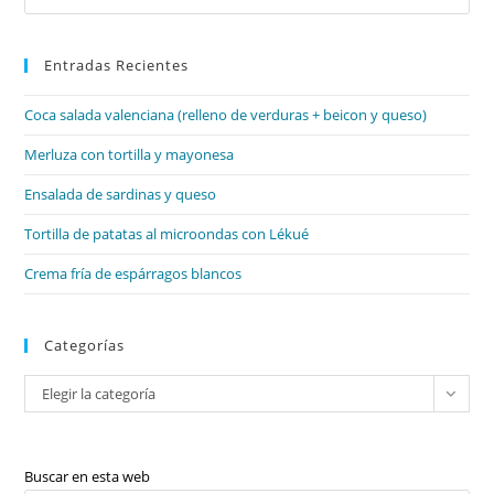
&
Es
Superlatives
/
par
A-
An,
Entradas Recientes
cer
Some,
el
Any
/
Coca salada valenciana (relleno de verduras + beicon y queso)
pan
Much,
Many,
de
Merluza con tortilla y mayonesa
A
Lot
bú
Of
Ensalada de sardinas y queso
/
As…
As
Tortilla de patatas al microondas con Lékué
Crema fría de espárragos blancos
Categorías
Categorías
Elegir la categoría
Buscar en esta web