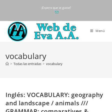
Ir
¡Espero que te guste!
al
contenido
Menú
vocabulary
>
Todas las entradas
>
vocabulary
Inglés: VOCABULARY: geography
and landscape / animals ///
GRAMMAR: comparatives &