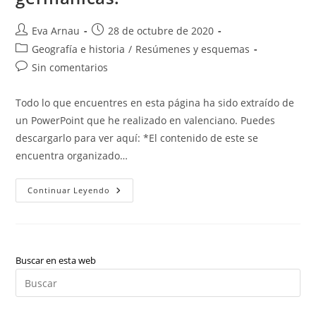
Autor
Publicación
Eva Arnau
28 de octubre de 2020
de
de
Categoría
Geografía e historia
/
Resúmenes y esquemas
la
la
de
Comentarios
Sin comentarios
entrada:
entrada:
la
de
entrada:
la
Todo lo que encuentres en esta página ha sido extraído de
entrada:
un PowerPoint que he realizado en valenciano. Puedes
descargarlo para ver aquí: *El contenido de este se
encuentra organizado…
Fin
Continuar Leyendo
Del
Imperio
Romano
De
Occidente
Y
Las
Buscar en esta web
Invasiones
Pul
Germánicas.
Es
par