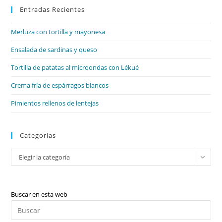
Entradas Recientes
cer
el
Merluza con tortilla y mayonesa
pan
de
Ensalada de sardinas y queso
bú
Tortilla de patatas al microondas con Lékué
Crema fría de espárragos blancos
Pimientos rellenos de lentejas
Categorías
Categorías
Elegir la categoría
Buscar en esta web
Pul
Es