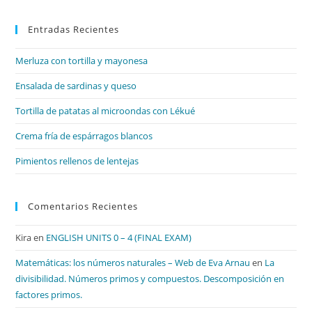
par
Entradas Recientes
cer
el
Merluza con tortilla y mayonesa
pan
de
Ensalada de sardinas y queso
bú
Tortilla de patatas al microondas con Lékué
Crema fría de espárragos blancos
Pimientos rellenos de lentejas
Comentarios Recientes
Kira
en
ENGLISH UNITS 0 – 4 (FINAL EXAM)
Matemáticas: los números naturales – Web de Eva Arnau
en
La
divisibilidad. Números primos y compuestos. Descomposición en
factores primos.