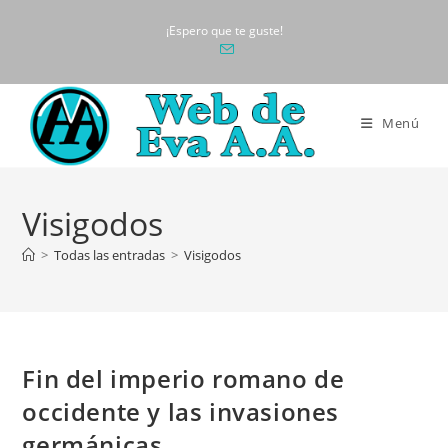
Ir
¡Espero que te guste!
al
contenido
Menú
Visigodos
>
Todas las entradas
>
Visigodos
Fin del imperio romano de
occidente y las invasiones
germánicas.