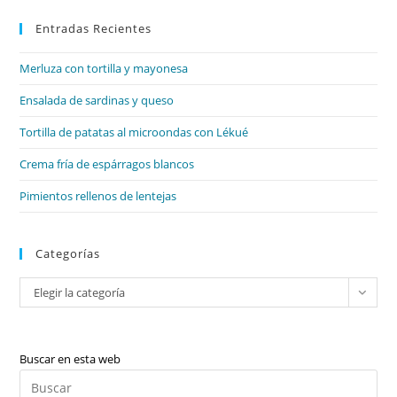
par
Entradas Recientes
cer
el
Merluza con tortilla y mayonesa
pan
de
Ensalada de sardinas y queso
bú
Tortilla de patatas al microondas con Lékué
Crema fría de espárragos blancos
Pimientos rellenos de lentejas
Categorías
Categorías
Elegir la categoría
Buscar en esta web
Pul