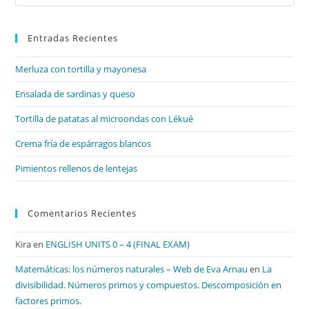
Es
par
Entradas Recientes
cer
el
Merluza con tortilla y mayonesa
pan
de
Ensalada de sardinas y queso
bú
Tortilla de patatas al microondas con Lékué
Crema fría de espárragos blancos
Pimientos rellenos de lentejas
Comentarios Recientes
Kira
en
ENGLISH UNITS 0 – 4 (FINAL EXAM)
Matemáticas: los números naturales – Web de Eva Arnau
en
La
divisibilidad. Números primos y compuestos. Descomposición en
factores primos.