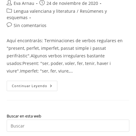
Autor
Publicación
Eva Arnau
24 de noviembre de 2020
de
de
Categoría
Lengua valenciana y literatura
/
Resúmenes y
la
la
de
esquemas
entrada:
entrada:
la
Comentarios
Sin comentarios
entrada:
de
la
Aquí encontrarás: Terminaciones de verbos regulares en
entrada:
"present, perfet, imperfet, passat simple i passat
perifràstic".Algunos verbos irregulares bastante
usados:Present: "ser, poder, voler, fer, tenir, haver i
viure".Imperfet: "ser, fer, viure,…
Valenciano:
Continuar Leyendo
Los
Tiempos
De
Indicativo
Buscar en esta web
Pul
Es