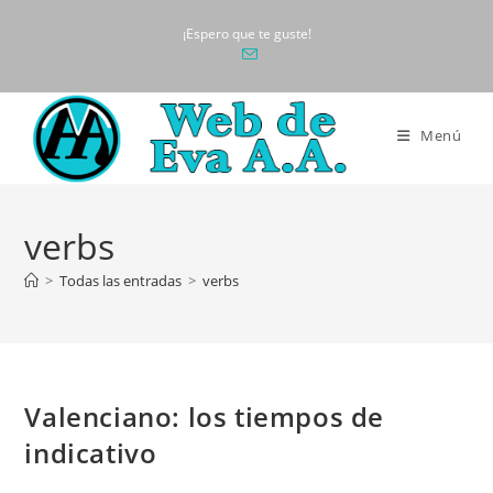
Ir
¡Espero que te guste!
al
contenido
Menú
verbs
>
Todas las entradas
>
verbs
Valenciano: los tiempos de
indicativo