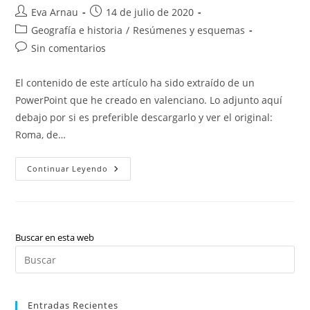
+
Literatura:
Autor
Publicación
Eva Arnau
14 de julio de 2020
Modernisme
de
de
Categoría
Geografía e historia
/
Resúmenes y esquemas
la
la
de
Comentarios
Sin comentarios
entrada:
entrada:
la
de
entrada:
la
El contenido de este artículo ha sido extraído de un
entrada:
PowerPoint que he creado en valenciano. Lo adjunto aquí
debajo por si es preferible descargarlo y ver el original:
Roma, de…
Roma,
Continuar Leyendo
De
La
República
Al
Imperio
Buscar en esta web
Pul
Es
par
Entradas Recientes
cer