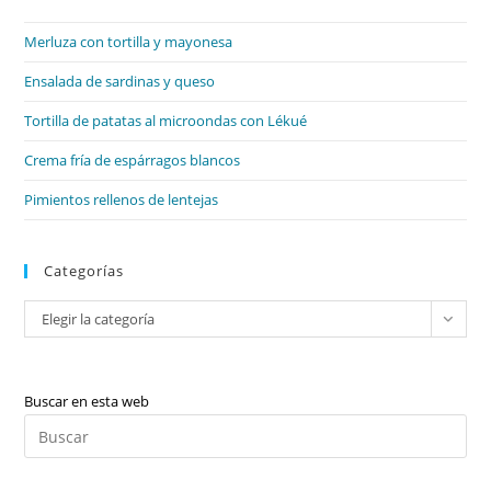
el
Merluza con tortilla y mayonesa
pan
de
Ensalada de sardinas y queso
bú
Tortilla de patatas al microondas con Lékué
Crema fría de espárragos blancos
Pimientos rellenos de lentejas
Categorías
Categorías
Elegir la categoría
Buscar en esta web
Pul
Es
par