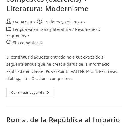
Literatura: Modernisme
Autor
Publicación
Eva Arnau
15 de mayo de 2023
de
de
Categoría
Lengua valenciana y literatura
/
Resúmenes y
la
la
de
esquemas
entrada:
entrada:
la
Comentarios
Sin comentarios
entrada:
de
la
El contingut d'aquesta entrada ha sigut extret dels
entrada:
següents arxius que he creat a partit de la informació
explicada en classe: PowerPoint - VALENCIÀ U.4: Perífrasis
d'obligació + Oracions compostes…
VALENCIÀ
Continuar Leyendo
U.4
–
Perífrasis
D’obligació
+
Oracions
Roma, de la República al Imperio
Compostes
(exercicis)