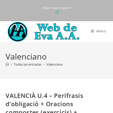
Ir
¡Espero que te guste!
al
contenido
Menú
Valenciano
>
Todas las entradas
>
Valenciano
VALENCIÀ U.4 – Perífrasis
d’obligació + Oracions
compostes (exercicis) +