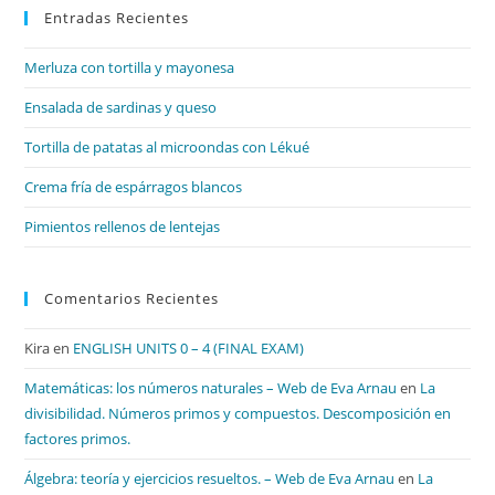
Entradas Recientes
cer
el
Merluza con tortilla y mayonesa
pan
de
Ensalada de sardinas y queso
bú
Tortilla de patatas al microondas con Lékué
Crema fría de espárragos blancos
Pimientos rellenos de lentejas
Comentarios Recientes
Kira
en
ENGLISH UNITS 0 – 4 (FINAL EXAM)
Matemáticas: los números naturales – Web de Eva Arnau
en
La
divisibilidad. Números primos y compuestos. Descomposición en
factores primos.
Álgebra: teoría y ejercicios resueltos. – Web de Eva Arnau
en
La