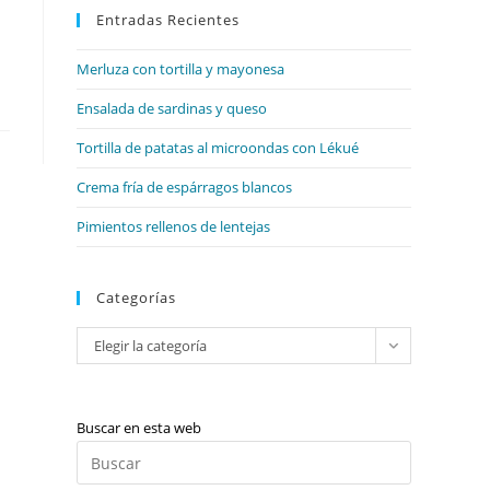
web
Entradas Recientes
cerrar
el
Merluza con tortilla y mayonesa
panel
de
Ensalada de sardinas y queso
búsqueda.
Tortilla de patatas al microondas con Lékué
Crema fría de espárragos blancos
Pimientos rellenos de lentejas
Categorías
Categorías
Elegir la categoría
Buscar en esta web
Pulsa
Escape