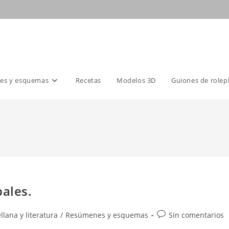
es y esquemas
Recetas
Modelos 3D
Guiones de rolep
bales.
Comentarios
llana y literatura
/
Resúmenes y esquemas
Sin comentarios
de