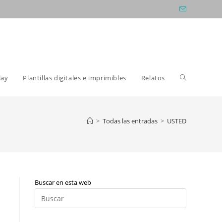
Alternar
lay
Plantillas digitales e imprimibles
Relatos
búsqueda
>
Todas las entradas
>
USTED
de
Buscar en esta web
la
Pulsa
Escape
para