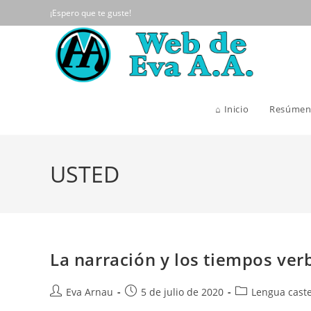
Ir
¡Espero que te guste!
al
contenido
⌂ Inicio
Resúmen
USTED
La narración y los tiempos ver
Autor
Publicación
Categoría
Eva Arnau
5 de julio de 2020
Lengua caste
de
de
de