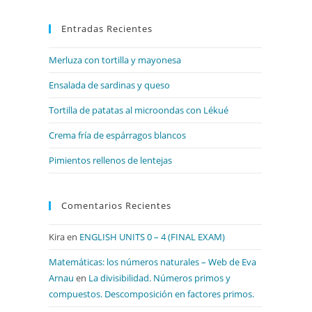
para
Entradas Recientes
cerrar
el
Merluza con tortilla y mayonesa
panel
de
Ensalada de sardinas y queso
búsqueda.
Tortilla de patatas al microondas con Lékué
Crema fría de espárragos blancos
Pimientos rellenos de lentejas
Comentarios Recientes
Kira
en
ENGLISH UNITS 0 – 4 (FINAL EXAM)
Matemáticas: los números naturales – Web de Eva
Arnau
en
La divisibilidad. Números primos y
compuestos. Descomposición en factores primos.