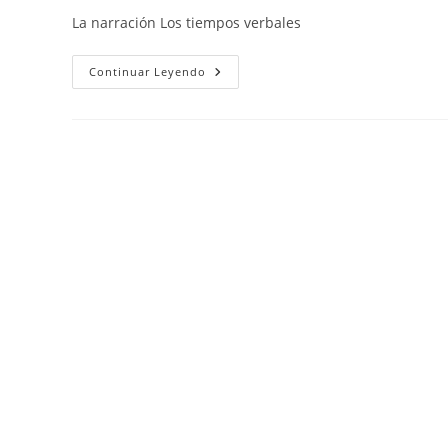
la
la
la
La narración Los tiempos verbales
entrada:
entrada:
entrada:
La
Continuar Leyendo
Narración
Y
Los
Tiempos
Verbales.