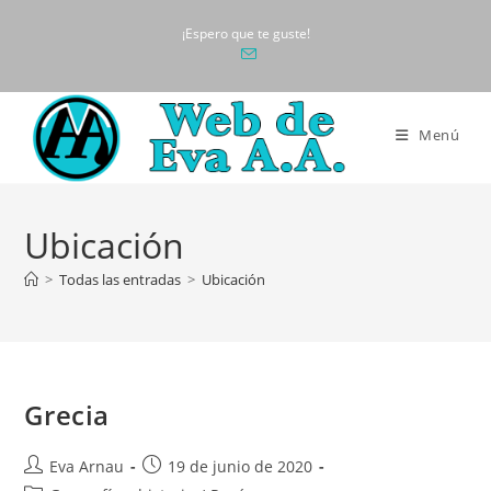
Ir
¡Espero que te guste!
al
contenido
Menú
Ubicación
>
Todas las entradas
>
Ubicación
Grecia
Autor
Publicación
Eva Arnau
19 de junio de 2020
de
de