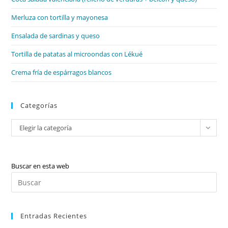
pan
de
Merluza con tortilla y mayonesa
bú
Ensalada de sardinas y queso
Tortilla de patatas al microondas con Lékué
Crema fría de espárragos blancos
Categorías
Categorías
Elegir la categoría
Buscar en esta web
Pul
Es
par
Entradas Recientes
cer