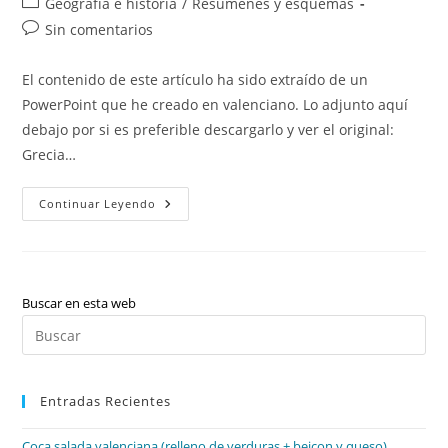
Categoría
Geografía e historia
/
Resúmenes y esquemas
la
la
de
Comentarios
Sin comentarios
entrada:
entrada:
la
de
entrada:
la
El contenido de este artículo ha sido extraído de un
entrada:
PowerPoint que he creado en valenciano. Lo adjunto aquí
debajo por si es preferible descargarlo y ver el original:
Grecia…
Grecia
Continuar Leyendo
Buscar en esta web
Pul
Es
par
Entradas Recientes
cer
el
Coca salada valenciana (relleno de verduras + beicon y queso)