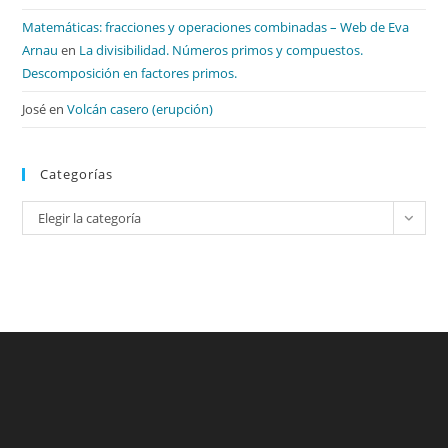
Matemáticas: fracciones y operaciones combinadas – Web de Eva
Arnau
en
La divisibilidad. Números primos y compuestos.
Descomposición en factores primos.
José
en
Volcán casero (erupción)
Categorías
Categorías
Elegir la categoría