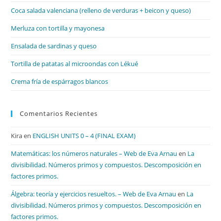
el
Coca salada valenciana (relleno de verduras + beicon y queso)
pan
de
Merluza con tortilla y mayonesa
bú
Ensalada de sardinas y queso
Tortilla de patatas al microondas con Lékué
Crema fría de espárragos blancos
Comentarios Recientes
Kira
en
ENGLISH UNITS 0 – 4 (FINAL EXAM)
Matemáticas: los números naturales – Web de Eva Arnau
en
La
divisibilidad. Números primos y compuestos. Descomposición en
factores primos.
Álgebra: teoría y ejercicios resueltos. – Web de Eva Arnau
en
La
divisibilidad. Números primos y compuestos. Descomposición en
factores primos.