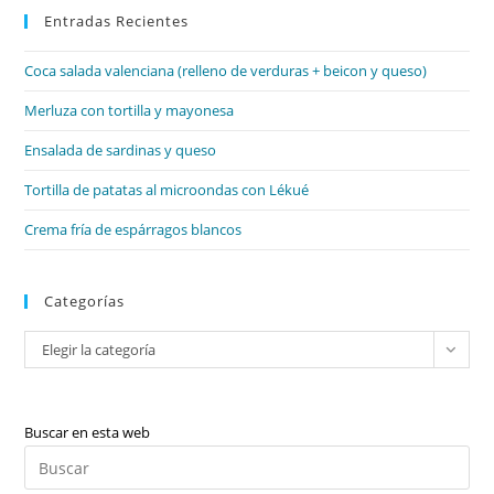
Entradas Recientes
cer
el
Coca salada valenciana (relleno de verduras + beicon y queso)
pan
de
Merluza con tortilla y mayonesa
bú
Ensalada de sardinas y queso
Tortilla de patatas al microondas con Lékué
Crema fría de espárragos blancos
Categorías
Categorías
Elegir la categoría
Buscar en esta web
Pul
Es