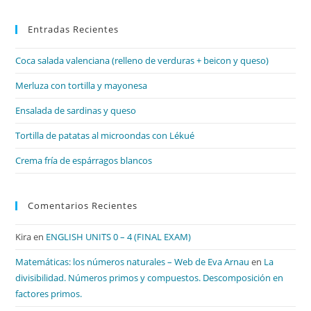
par
Entradas Recientes
cer
el
Coca salada valenciana (relleno de verduras + beicon y queso)
pan
de
Merluza con tortilla y mayonesa
bú
Ensalada de sardinas y queso
Tortilla de patatas al microondas con Lékué
Crema fría de espárragos blancos
Comentarios Recientes
Kira
en
ENGLISH UNITS 0 – 4 (FINAL EXAM)
Matemáticas: los números naturales – Web de Eva Arnau
en
La
divisibilidad. Números primos y compuestos. Descomposición en
factores primos.