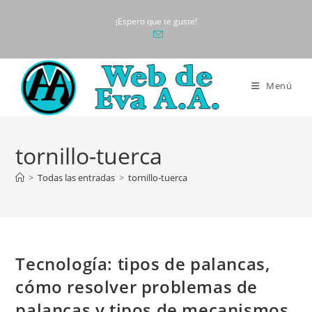
Ir
¡Espero que te guste!
al
contenido
Menú
tornillo-tuerca
>
Todas las entradas
>
tornillo-tuerca
Tecnología: tipos de palancas,
cómo resolver problemas de
palancas y tipos de mecanismos