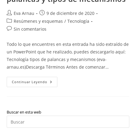
Autor
Publicación
Eva Arnau
9 de diciembre de 2020
de
de
Categoría
Resúmenes y esquemas
/
Tecnología
la
la
de
Comentarios
Sin comentarios
entrada:
entrada:
la
de
entrada:
la
Todo lo que encuentres en esta entrada ha sido extraído de
entrada:
un PowerPoint que he realizado, puedes descargarlo aquí:
Tecnología tipos de palancas y mecanismos (eva-
arnau.es)Descarga Términos Antes de comenzar…
Tecnología:
Continuar Leyendo
Tipos
De
Palancas,
Cómo
Resolver
Problemas
De
Buscar en esta web
Palancas
Pul
Y
Tipos
Es
De
Mecanismos
par